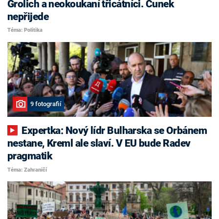
Grolich a neokoukaní třicátníci. Čunek
nepřijede
Téma: Politika
9 fotografií
Expertka: Nový lídr Bulharska se Orbánem
nestane, Kreml ale slaví. V EU bude Radev
pragmatik
Téma: Zahraničí