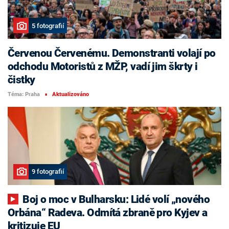
5 fotografií
Červenou Červenému. Demonstranti volají po
odchodu Motoristů z MŽP, vadí jim škrty i
čistky
Téma: Praha
Aktualizováno
■
9 fotografií
Boj o moc v Bulharsku: Lidé volí „nového
Orbána“ Radeva. Odmítá zbraně pro Kyjev a
kritizuje EU