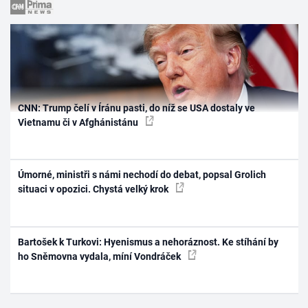
CNN: Trump čelí v Íránu pasti, do níž se USA dostaly ve
Vietnamu či v Afghánistánu
Úmorné, ministři s námi nechodí do debat, popsal Grolich
situaci v opozici. Chystá velký krok
Bartošek k Turkovi: Hyenismus a nehoráznost. Ke stíhání by
ho Sněmovna vydala, míní Vondráček