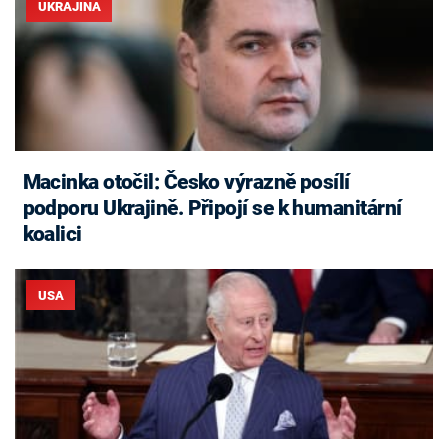
UKRAJINA
Macinka otočil: Česko výrazně posílí
podporu Ukrajině. Připojí se k humanitární
koalici
USA