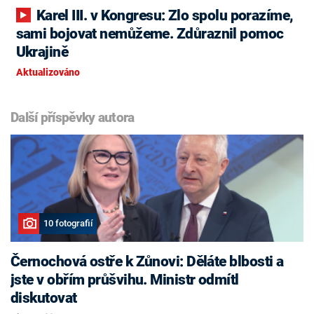
Karel III. v Kongresu: Zlo spolu porazíme,
sami bojovat nemůžeme. Zdůraznil pomoc
Ukrajině
Aktualizováno
Další příspěvky autora
10 fotografií
Černochová ostře k Zůnovi: Děláte blbosti a
jste v obřím průšvihu. Ministr odmítl
diskutovat