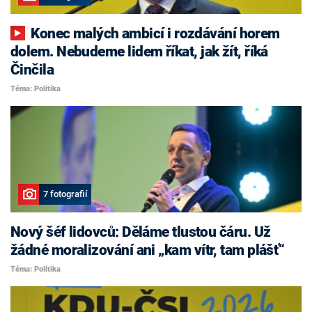
Konec malých ambicí i rozdávání horem
dolem. Nebudeme lidem říkat, jak žít, říká
Činčila
Téma: Politika
7 fotografií
Nový šéf lidovců: Děláme tlustou čáru. Už
žádné moralizování ani „kam vítr, tam plášť“
Téma: Politika