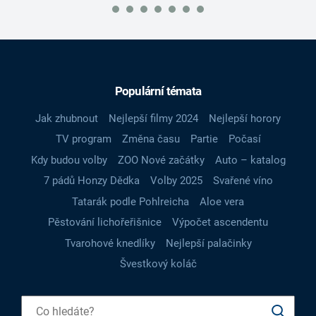
Populární témata
Jak zhubnout
Nejlepší filmy 2024
Nejlepší horory
TV program
Změna času
Partie
Počasí
Kdy budou volby
ZOO Nové začátky
Auto – katalog
7 pádů Honzy Dědka
Volby 2025
Svařené víno
Tatarák podle Pohlreicha
Aloe vera
Pěstování lichořeřišnice
Výpočet ascendentu
Tvarohové knedlíky
Nejlepší palačinky
Švestkový koláč