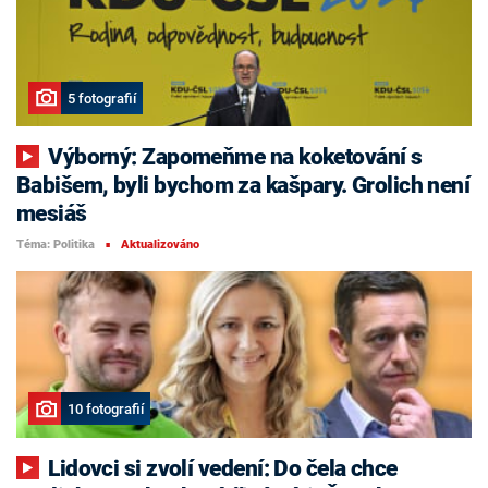
5 fotografií
Výborný: Zapomeňme na koketování s
Babišem, byli bychom za kašpary. Grolich není
mesiáš
Téma: Politika
Aktualizováno
■
10 fotografií
Lidovci si zvolí vedení: Do čela chce