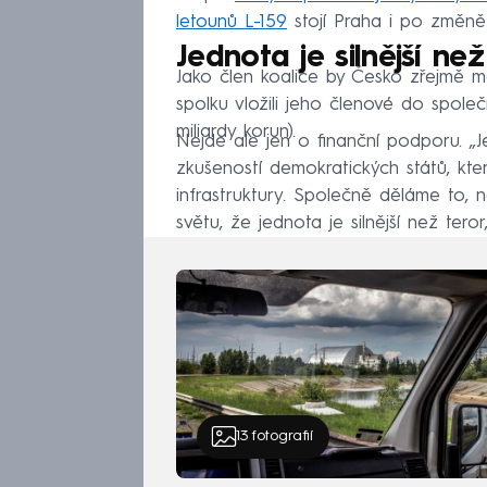
letounů L-159
stojí Praha i po změn
Jednota je silnější než
Jako člen koalice by Česko zřejmě mě
spolku vložili jeho členové do spole
miliardy korun).
Nejde ale jen o finanční podporu. „Je
zkušeností demokratických států, které
infrastruktury. Společně děláme to, 
světu, že jednota je silnější než teror
13
fotografií