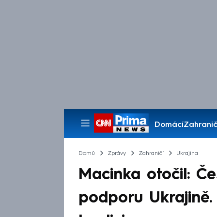
Domácí
Zahranič
Pořady
Domů
Zprávy
Zahraničí
Ukrajina
Macinka otočil: Če
podporu Ukrajině. 