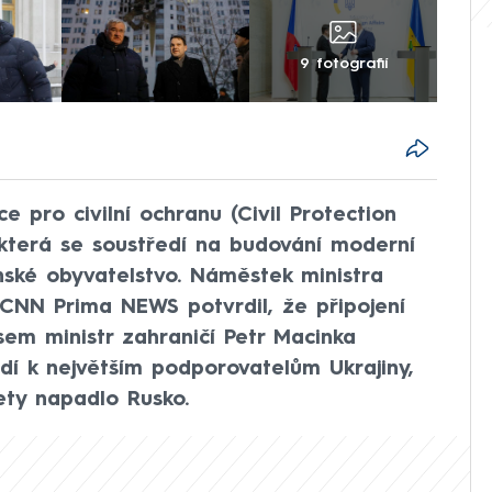
9 fotografií
e pro civilní ochranu (Civil Protection
y, která se soustředí na budování moderní
inské obyvatelstvo. Náměstek ministra
 CNN Prima NEWS potvrdil, že připojení
sem ministr zahraničí Petr Macinka
adí k největším podporovatelům Ukrajiny,
ety napadlo Rusko.