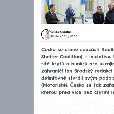
Lukáš Cigánek
29. dub 2026, 05:28
Česko se stane součástí Koalic
Shelter Coalition) – iniciativ
sítě krytů a bunkrů pro ukraj
zahraničí Jan Brodský redakci
definitivně stvrdil svým podpi
(Motoristé). Česko se tak zař
kterou před více než čtyřmi l