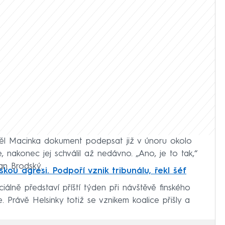
měl Macinka dokument podepsat již v únoru okolo
nakonec jej schválil až nedávno. „Ano, je to tak,“
an Brodský.
kou agresi. Podpoří vznik tribunálu, řekl šéf
lně představí příští týden při návštěvě finského
 Právě Helsinky totiž se vznikem koalice přišly a