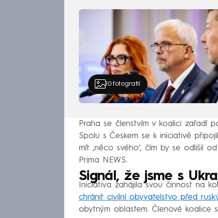
10
fotografií
Praha se členstvím v koalici zařadí p
Spolu s Českem se k iniciativě připo
mít ‚něco svého‘, čím by se odlišil o
Prima NEWS.
Signál, že jsme s Ukra
Iniciativa zahájila svou činnost na ko
chránit civilní obyvatelstvo před rus
obytným oblastem. Členové koalice si