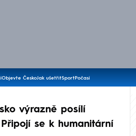
í
Objevte Česko
Jak ušetřit
Sport
Počasí
sko výrazně posílí
Připojí se k humanitární