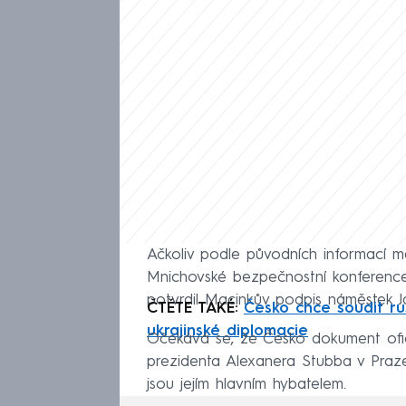
Ačkoliv podle původních informací 
Mnichovské bezpečnostní konference, 
potvrdil Macinkův podpis náměstek J
ČTĚTE TAKÉ:
Česko chce soudit rus
ukrajinské diplomacie
Očekává se, že Česko dokument oficiá
prezidenta Alexanera Stubba v Praze.
jsou jejím hlavním hybatelem.