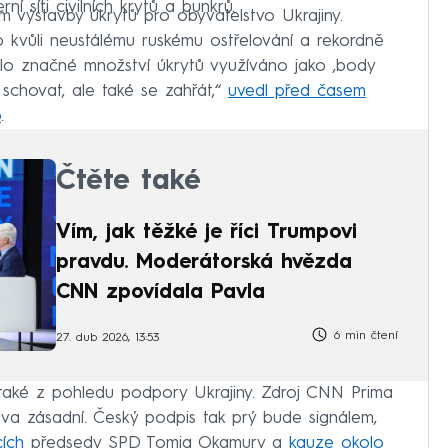
í síti civilních krytů a bunkrů.
m výstavby úkrytů pro obyvatelstvo Ukrajiny.
to kvůli neustálému ruskému ostřelování a rekordně
lo značné množství úkrytů využíváno jako ‚body
 schovat, ale také se zahřát,“
uvedl před časem
o
.
Čtěte také
Vím, jak těžké je říci Trumpovi
pravdu. Moderátorská hvězda
CNN zpovídala Pavla
6 min čtení
27. dub 2026, 13:53
é také z pohledu podpory Ukrajiny. Zdroj CNN Prima
iva zásadní. Český podpis tak prý bude signálem,
cích
předsedy SPD Tomia Okamury a
kauze okolo