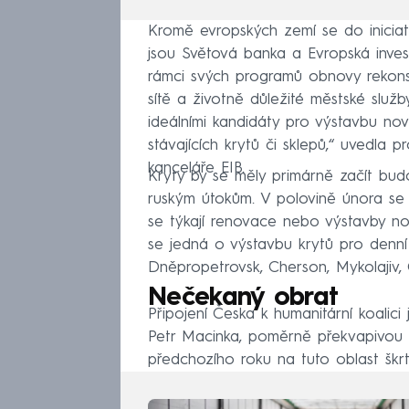
Kromě evropských zemí se do iniciativ
jsou Světová banka a Evropská inves
rámci svých programů obnovy rekonst
sítě a životně důležité městské služ
ideálními kandidáty pro výstavbu no
stávajících krytů či sklepů,“ uvedla
kanceláře EIB.
Kryty by se měly primárně začít budo
ruským útokům. V polovině února se s
se týkají renovace nebo výstavby no
se jedná o výstavbu krytů pro denní 
Dněpropetrovsk, Cherson, Mykolajiv
Nečekaný obrat
Připojení Česka k humanitární koalici 
Petr Macinka, poměrně překvapivou z
předchozího roku na tuto oblast škrt