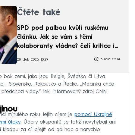
Čtěte také
SPD pod palbou kvůli ruskému
článku. Jak se vám s těmi
kolaboranty vládne? čelí kritice i
ANO
6 min čtení
28. dub 2026, 10:29
o bok zemí, jako jsou Belgie, Švédsko či Litva.
jilo i Slovensko, Rakousko a Řecko. „Macinka chce
d předchozí vlády,“ řekl informovaný zdroj CNN
jinou
nci minulého roku. Jejím cílem je
pomoci Ukrajině
kými útoky
. Údery okupantů se totiž nevyhýbají ani
 kladou za cíl přejít od ad hoc a narychlo