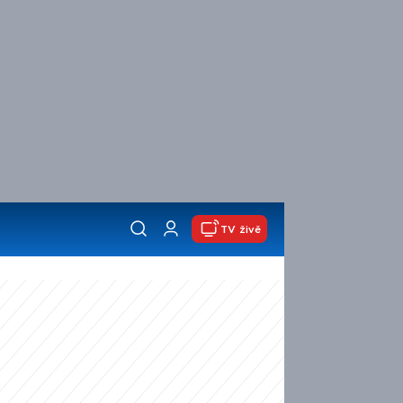
TV živě