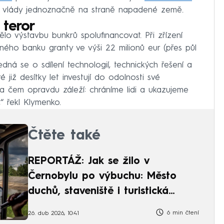
ě vlády jednoznačně na straně napadené země.
 teror
lo výstavbu bunkrů spolufinancovat. Při zřízení
čného banku granty ve výši 22 milionů eur (přes půl
dná se o sdílení technologií, technických řešení a
 již desítky let investují do odolnosti své
na čem opravdu záleží: chráníme lidi a ukazujeme
,“ řekl Klymenko.
Čtěte také
REPORTÁŽ: Jak se žilo v
Černobylu po výbuchu: Město
duchů, staveniště i turistická
atrakce
6 min čtení
26. dub 2026, 10:41