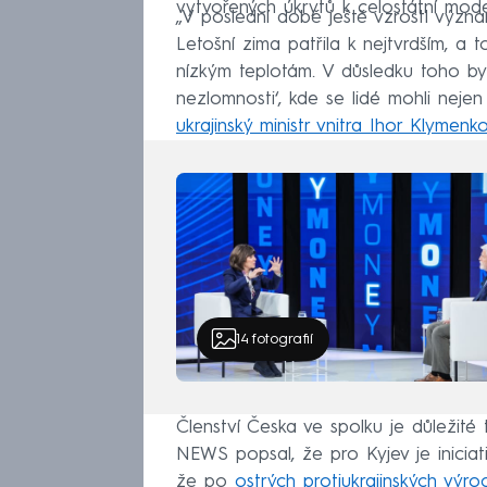
vytvořených úkrytů k celostátní modern
„V poslední době ještě vzrostl význa
Letošní zima patřila k nejtvrdším, a 
nízkým teplotám. V důsledku toho by
nezlomnosti‘, kde se lidé mohli nejen
ukrajinský ministr vnitra Ihor Klymenk
14
fotografií
Členství Česka ve spolku je důležit
NEWS popsal, že pro Kyjev je iniciat
že po
ostrých protiukrajinských výro