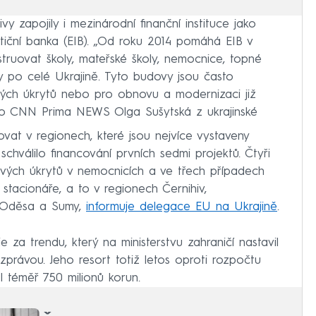
y zapojily i mezinárodní finanční instituce jako
tiční banka (EIB). „Od roku 2014 pomáhá EIB v
ruovat školy, mateřské školy, nemocnice, topné
by po celé Ukrajině. Tyto budovy jsou často
vých úkrytů nebo pro obnovu a modernizaci již
 pro CNN Prima NEWS Olga Sušytská z ukrajinské
vat v regionech, které jsou nejvíce vystaveny
chválilo financování prvních sedmi projektů. Čtyři
vých úkrytů v nemocnicích a ve třech případech
stacionáře, a to v regionech Černihiv,
, Oděsa a Sumy,
informuje delegace EU na Ukrajině
.
je za trendu, který na ministerstvu zahraničí nastavil
právou. Jeho resort totiž letos oproti rozpočtu
l téměř 750 milionů korun.