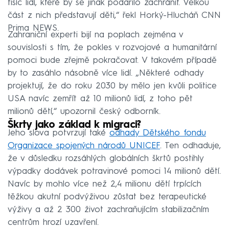
tisíc lidí, které by se jinak podařilo zachránit. Velkou
část z nich představují děti,“ řekl Horký-Hlucháň CNN
Prima NEWS.
Zahraniční experti bijí na poplach zejména v
souvislosti s tím, že pokles v rozvojové a humanitární
pomoci bude zřejmě pokračovat. V takovém případě
by to zasáhlo násobně více lidí. „Některé odhady
projektují, že do roku 2030 by mělo jen kvůli politice
USA navíc zemřít až 10 milionů lidí, z toho pět
milionů dětí,“ upozornil český odborník.
Škrty jako základ k migraci?
Jeho slova potvrzují také
odhady Dětského fondu
Organizace spojených národů UNICEF
. Ten odhaduje,
že v důsledku rozsáhlých globálních škrtů postihly
výpadky dodávek potravinové pomoci 14 milionů dětí.
Navíc by mohlo více než 2,4 milionu dětí trpících
těžkou akutní podvýživou zůstat bez terapeutické
výživy a až 2 300 život zachraňujícím stabilizačním
centrům hrozí uzavření.