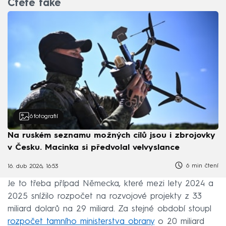
Čtěte také
6
fotografií
Na ruském seznamu možných cílů jsou i zbrojovky
v Česku. Macinka si předvolal velvyslance
6 min čtení
16. dub 2026, 16:53
Je to třeba případ Německa, které mezi lety 2024 a
2025 snížilo rozpočet na rozvojové projekty z 33
miliard dolarů na 29 miliard. Za stejné období stoupl
rozpočet tamního ministerstva obrany
o 20 miliard