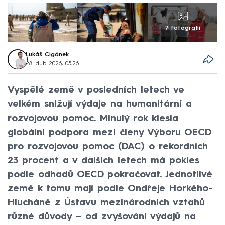
7 fotografií
Lukáš Cigánek
28. dub 2026, 05:26
Vyspělé země v posledních letech ve
velkém snižují výdaje na humanitární a
rozvojovou pomoc. Minulý rok klesla
globální podpora mezi členy Výboru OECD
pro rozvojovou pomoc (DAC) o rekordních
23 procent a v dalších letech má pokles
podle odhadů OECD pokračovat. Jednotlivé
země k tomu mají podle Ondřeje Horkého-
Hlucháně z Ústavu mezinárodních vztahů
různé důvody – od zvyšování výdajů na