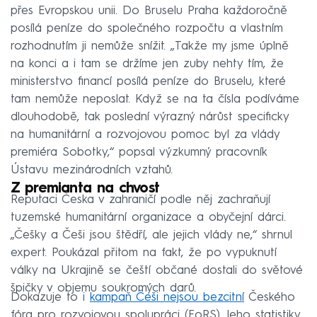
přes Evropskou unii. Do Bruselu Praha každoročně
posílá peníze do společného rozpočtu a vlastním
rozhodnutím ji nemůže snížit. „Takže my jsme úplně
na konci a i tam se držíme jen zuby nehty tím, že
ministerstvo financí posílá peníze do Bruselu, které
tam nemůže neposlat. Když se na ta čísla podíváme
dlouhodobě, tak poslední výrazný nárůst specificky
na humanitární a rozvojovou pomoc byl za vlády
premiéra Sobotky,“ popsal výzkumný pracovník
Ústavu mezinárodních vztahů.
Z premianta na chvost
Reputaci Česka v zahraničí podle něj zachraňují
tuzemské humanitární organizace a obyčejní dárci.
„Češky a Češi jsou štědří, ale jejich vlády ne,“ shrnul
expert. Poukázal přitom na fakt, že po vypuknutí
války na Ukrajině se čeští občané dostali do světové
špičky v objemu soukromých darů.
Dokazuje to i
kampaň Češi nejsou bezcitní
Českého
fóra pro rozvojovou spolupráci (FoRS). Jeho statistiky