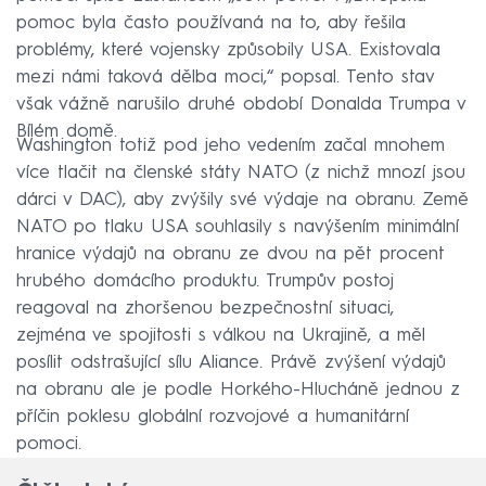
pomoc byla často používaná na to, aby řešila
problémy, které vojensky způsobily USA. Existovala
mezi námi taková dělba moci,“ popsal. Tento stav
však vážně narušilo druhé období Donalda Trumpa v
Bílém domě.
Washington totiž pod jeho vedením začal mnohem
více tlačit na členské státy NATO (z nichž mnozí jsou
dárci v DAC), aby zvýšily své výdaje na obranu. Země
NATO po tlaku USA souhlasily s navýšením minimální
hranice výdajů na obranu ze dvou na pět procent
hrubého domácího produktu. Trumpův postoj
reagoval na zhoršenou bezpečnostní situaci,
zejména ve spojitosti s válkou na Ukrajině, a měl
posílit odstrašující sílu Aliance. Právě zvýšení výdajů
na obranu ale je podle Horkého-Hlucháně jednou z
příčin poklesu globální rozvojové a humanitární
pomoci.