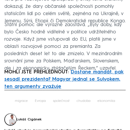
dokazují, že dary občanské společnosti pomohly
statisícům lidí po celém světě, zejména na Ukrajině, v
Jemenu, Sýrii, Etiopii či Demokratické republice Kongo.
Státní pomoc ale výrazně zaostává. „Byly doby, kdy
bylo Česko hodně viditelné v politice udržitelného
rozvoje. Když jsme vstupovali do EU, platili jsme v
oblasti rozvojové pomoci za premianta. Za
posledních deset let to ale zmizelo. V mezinárodním
srovnání jsme za Polskem, Maďarskem, Slovenskem,
ale i za ekonomicky zbídačelým Řeckem,“ uzavřel.
MOHLI JSTE PŘEHLÉDNOUT:
Dostane mandát, pak
sesadí prezidenta? Magyar jednal se Sulyokem,
ten argumenty zvažuje
Failed to fetch
migrace
Evropa
společnost
chudoba
ekonomika
Lukáš Cigánek