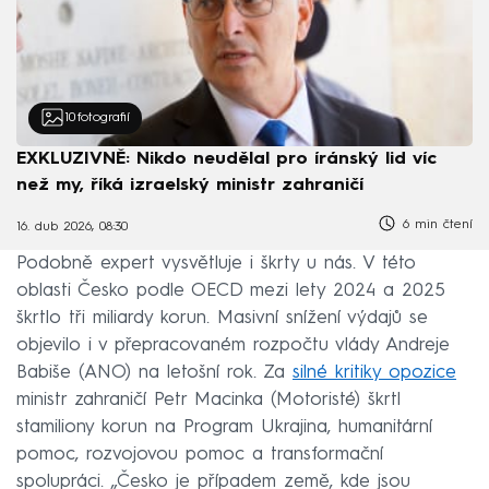
10
fotografií
EXKLUZIVNĚ: Nikdo neudělal pro íránský lid víc
než my, říká izraelský ministr zahraničí
6 min čtení
16. dub 2026, 08:30
Podobně expert vysvětluje i škrty u nás. V této
oblasti Česko podle OECD mezi lety 2024 a 2025
škrtlo tři miliardy korun. Masivní snížení výdajů se
objevilo i v přepracovaném rozpočtu vlády Andreje
Babiše (ANO) na letošní rok. Za
silné kritiky opozice
ministr zahraničí Petr Macinka (Motoristé) škrtl
stamiliony korun na Program Ukrajina, humanitární
pomoc, rozvojovou pomoc a transformační
spolupráci. „Česko je případem země, kde jsou