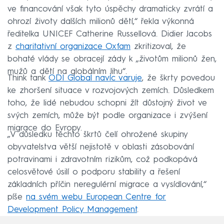
ve financování však tyto úspěchy dramaticky zvrátí a
ohrozí životy dalších milionů dětí,“ řekla výkonná
ředitelka UNICEF Catherine Russellová. Didier Jacobs
z
charitativní organizace Oxfam
zkritizoval, že
bohaté vlády se obracejí zády k „životům milionů žen,
mužů a dětí na globálním Jihu“.
Think tank
ODI Global navíc varuje
, že škrty povedou
ke zhoršení situace v rozvojových zemích. Důsledkem
toho, že lidé nebudou schopni žít důstojný život ve
svých zemích, může být podle organizace i zvýšení
migrace do Evropy.
„V důsledku těchto škrtů čelí ohrožené skupiny
obyvatelstva větší nejistotě v oblasti zásobování
potravinami i zdravotním rizikům, což podkopává
celosvětové úsilí o podporu stability a řešení
základních příčin neregulérní migrace a vysídlování,“
píše
na svém webu European Centre for
Development Policy Management
.