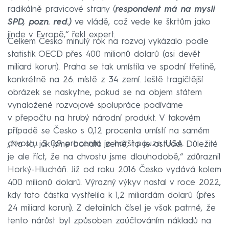
radikálně pravicové strany (
respondent má na mysli
SPD, pozn. red.)
ve vládě, což vede ke škrtům jako
jinde v Evropě,“ řekl expert.
Celkem Česko minulý rok na rozvoj vykázalo podle
statistik OECD přes 400 milionů dolarů (asi devět
miliard korun). Praha se tak umístila ve spodní třetině,
konkrétně na 26. místě z 34 zemí. Ještě tragičtější
obrázek se naskytne, pokud se na objem státem
vynaložené rozvojové spolupráce podíváme
v přepočtu na hrubý národní produkt. V takovém
případě se Česko s 0,12 procenta umístí na samém
chvostu. S 0,9 procenta je horší pouze USA.
„Na to, jak jsme bohatá země, to je ostuda. Důležité
je ale říct, že na chvostu jsme dlouhodobě,“ zdůraznil
Horký-Hlucháň. Již od roku 2016 Česko vydává kolem
400 milionů dolarů. Výrazný výkyv nastal v roce 2022,
kdy tato částka vystřelila k 1,2 miliardám dolarů (přes
24 miliard korun). Z detailních čísel je však patrné, že
tento nárůst byl způsoben zaúčtováním nákladů na