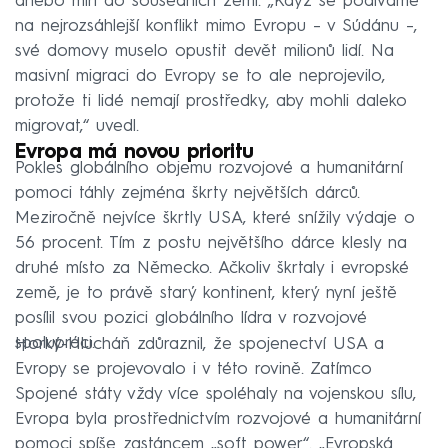
anebo míří do sousedních zemí. „Když se podíváme
na nejrozsáhlejší konflikt mimo Evropu – v Súdánu –,
své domovy muselo opustit devět milionů lidí. Na
masivní migraci do Evropy se to ale neprojevilo,
protože ti lidé nemají prostředky, aby mohli daleko
migrovat,“ uvedl.
Evropa má novou prioritu
Pokles globálního objemu rozvojové a humanitární
pomoci táhly zejména škrty největších dárců.
Meziročně nejvíce škrtly USA, které snížily výdaje o
56 procent. Tím z postu největšího dárce klesly na
druhé místo za Německo. Ačkoliv škrtaly i evropské
země, je to právě starý kontinent, který nyní ještě
posílil svou pozici globálního lídra v rozvojové
spolupráci.
Horký-Hlucháň zdůraznil, že spojenectví USA a
Evropy se projevovalo i v této rovině. Zatímco
Spojené státy vždy více spoléhaly na vojenskou sílu,
Evropa byla prostřednictvím rozvojové a humanitární
pomoci spíše zastáncem „soft power“. „Evropská