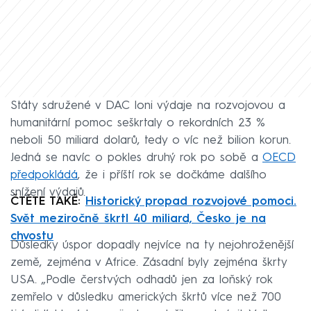
Státy sdružené v DAC loni výdaje na rozvojovou a
humanitární pomoc seškrtaly o rekordních 23 %
neboli 50 miliard dolarů, tedy o víc než bilion korun.
Jedná se navíc o pokles druhý rok po sobě a
OECD
předpokládá
, že i příští rok se dočkáme dalšího
snížení výdajů.
ČTĚTE TAKÉ:
Historický propad rozvojové pomoci.
Svět meziročně škrtl 40 miliard, Česko je na
chvostu
Důsledky úspor dopadly nejvíce na ty nejohroženější
země, zejména v Africe. Zásadní byly zejména škrty
USA. „Podle čerstvých odhadů jen za loňský rok
zemřelo v důsledku amerických škrtů více než 700