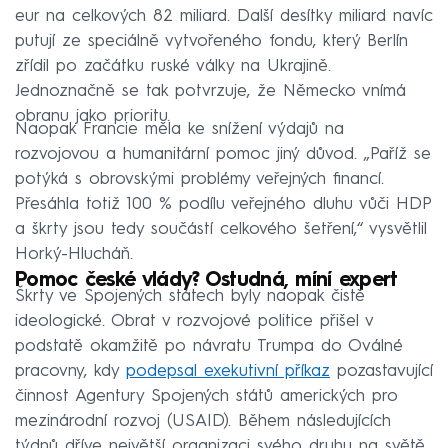
eur na celkových 82 miliard. Další desítky miliard navíc
putují ze speciálně vytvořeného fondu, který Berlín
zřídil po začátku ruské války na Ukrajině.
Jednoznačně se tak potvrzuje, že Německo vnímá
obranu jako prioritu.
Naopak Francie měla ke snížení výdajů na
rozvojovou a humanitární pomoc jiný důvod. „Paříž se
potýká s obrovskými problémy veřejných financí.
Přesáhla totiž 100 % podílu veřejného dluhu vůči HDP
a škrty jsou tedy součástí celkového šetření,“ vysvětlil
Horký-Hlucháň.
Pomoc české vlády? Ostudná, míní expert
Škrty ve Spojených státech byly naopak čistě
ideologické. Obrat v rozvojové politice přišel v
podstatě okamžitě po návratu Trumpa do Oválné
pracovny, kdy
podepsal exekutivní příkaz
pozastavující
činnost Agentury Spojených států amerických pro
mezinárodní rozvoj (USAID). Během následujících
týdnů dříve největší organizaci svého druhu na světě