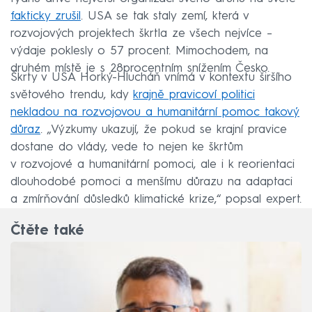
fakticky zrušil
. USA se tak staly zemí, která v
rozvojových projektech škrtla ze všech nejvíce –
výdaje poklesly o 57 procent. Mimochodem, na
druhém místě je s 28procentním snížením Česko.
Škrty v USA Horký-Hlucháň vnímá v kontextu širšího
světového trendu, kdy
krajně pravicoví politici
nekladou na rozvojovou a humanitární pomoc takový
důraz
. „Výzkumy ukazují, že pokud se krajní pravice
dostane do vlády, vede to nejen ke škrtům
v rozvojové a humanitární pomoci, ale i k reorientaci
dlouhodobé pomoci a menšímu důrazu na adaptaci
a zmírňování důsledků klimatické krize,“ popsal expert.
Čtěte také