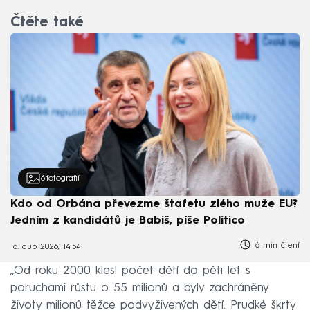
Čtěte také
6
fotografií
Kdo od Orbána převezme štafetu zlého muže EU?
Jedním z kandidátů je Babiš, píše Politico
6 min čtení
16. dub 2026, 14:54
„Od roku 2000 klesl počet dětí do pěti let s
poruchami růstu o 55 milionů a byly zachráněny
životy milionů těžce podvyživených dětí. Prudké škrty