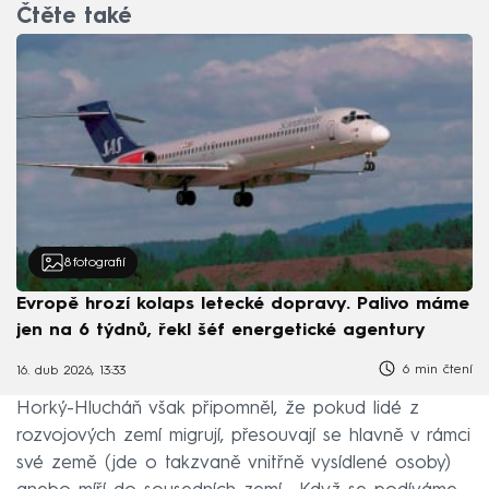
Čtěte také
8
fotografií
Evropě hrozí kolaps letecké dopravy. Palivo máme
jen na 6 týdnů, řekl šéf energetické agentury
6 min čtení
16. dub 2026, 13:33
Horký-Hlucháň však připomněl, že pokud lidé z
rozvojových zemí migrují, přesouvají se hlavně v rámci
své země (jde o takzvaně vnitřně vysídlené osoby)