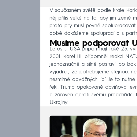
V současném světě podle krále Karla 
něj příliš velké na to, aby jim země 
proto prý musí pevně spolupracovat.
době dokážeme spoluprací a s partne
Musíme podporovat Uk
Letos si USA připomínají také 25. výr
2001. Karel III. připomněl reakci NA
jednoznačně a silně postavil po bok 
vyjadřuji, že potřebujeme stejnou, n
nesmírně odvážných lidí. Je to nutné k
řekl. Trump opakovaně obviňoval e
a zároveň oproti svému předchůdci 
Ukrajiny.