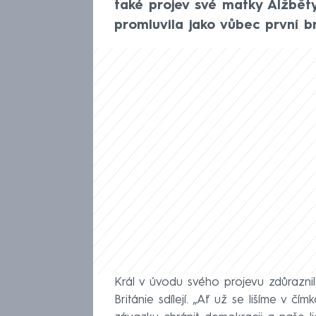
také projev své matky Alžběty
promluvila jako vůbec první b
Král v úvodu svého projevu zdůraznil
Británie sdílejí. „Ať už se lišíme v č