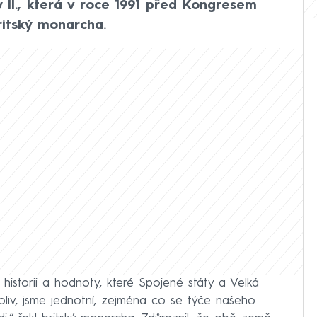
 II., která v roce 1991 před Kongresem
ritský monarcha.
 historii a hodnoty, které Spojené státy a Velká
ímkoliv, jsme jednotní, zejména co se týče našeho