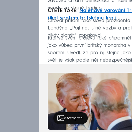
závazku chránit demokracii a naše li
vzešly ze stejné tradice.
ČTĚTE TAKÉ:
Naléhavé varování Tr
říkal šeptem britskému králi.
Citoval přitom také slova prezidenta
Londýna. „Pojí nás silné vazby a přá
nikdy zlomit,“ zopakoval.
Král ve svém projevu také připomněl 
jako vůbec první britský monarcha v
sborem. Uvedl, že pro ni, stejně jako
svět je však podle něj nebezpečnějš
8
fotografií