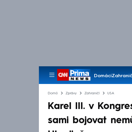
Domácí
Zahranič
Pořady
Domů
Zprávy
Zahraničí
USA
Karel III. v Kongr
sami bojovat nem