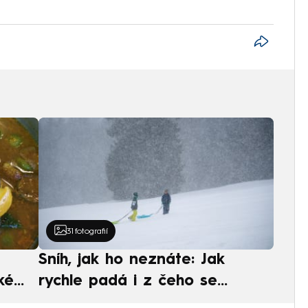
31
fotografií
Sníh, jak ho neznáte: Jak
ké
rychle padá i z čeho se
ská
skládá. A vločky nejsou bílé