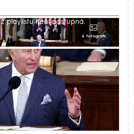
 playlistu není dostupná.
6 fotografií
:48
 výzev. V ní je ještě důležitější naše
otože sami nástrahám čelit nemůžeme. V
 amerického Kongresu to pronesl britský
věří, že společně s mezinárodními partnery
aké, že stejně jako západní spojenci
stické útoky z 11. září 2001, by se
podpoře Ukrajiny. V projevu připomněl