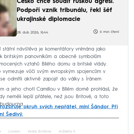
Česko chce soudit ruskou agresi.
Podpoří vznik tribunálu, řekl šéf
ukrajinské diplomacie
6 min čtení
28. dub 2026, 16:44
í státní návštěva je komentátory vnímána jako
í k britským panovníkům a obecně symbolům
mocených vztahů Bílého domu a britské vlády.
ře vymezuje vůči svým evropským spojencům v
se odmítli aktivně zapojit do války s Íránem
m a jeho chotí Camillou v Bílém domě prohlásil, že
dy neměli lepší přátele, než jsou Britové, a toto
 budoucna.
rozšiřuje okruh svých nepřátel, míní Šándor. Při
ní Šedivý.
iled to fetch
e
Londýn
Velká Británie
Alžběta II.