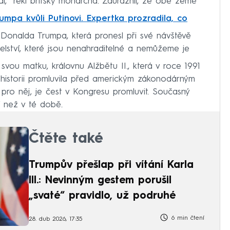
di,“ řekl britský monarcha. Zdůraznil, že obě země
umpa kvůli Putinovi. Expertka prozradila, co
 Donalda Trumpa, která pronesl při své návštěvě
telství, které jsou nenahraditelné a nemůžeme je
svou matku, královnu Alžbětu II., která v roce 1991
 historii promluvila před americkým zákonodárným
 pro něj, je čest v Kongresu promluvit. Současný
í než v té době.
Čtěte také
Trumpův přešlap při vítání Karla
III.: Nevinným gestem porušil
„svaté“ pravidlo, už podruhé
6 min čtení
28. dub 2026, 17:35