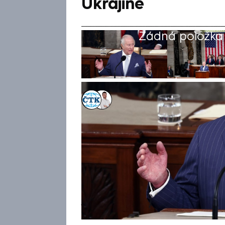
Ukrajině
Žádná položka z
ČTK
,
Lukáš Cigánek
Akt. 28. dub 2026, 22:36
• 28. dub 2026, 21
Žijeme v turbulentní době plné
spojenectví a spolupráce, pr
projevu před oběma komorami
král Karel III. Zdůraznil, že 
se podaří zlo porazit. Uvedl t
jednotně zareagovali na terori
společenství mělo postavit k 