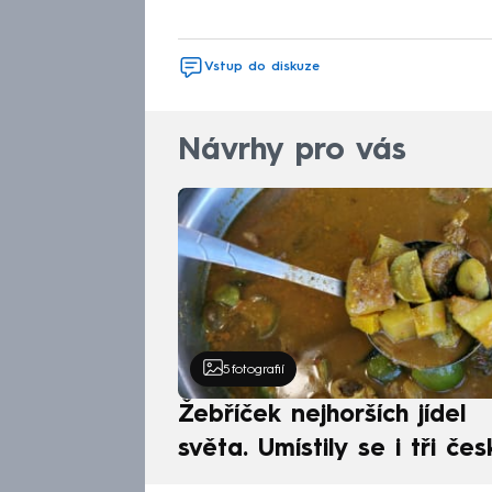
Vstup do diskuze
Návrhy pro vás
5
fotografií
Žebříček nejhorších jídel
světa. Umístily se i tři čes
pokrmy, vévodí skandináv