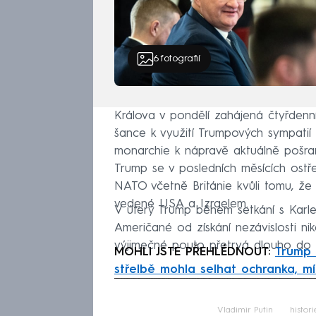
6
fotografií
Králova v pondělí zahájená čtyřdenn
šance k využití Trumpových sympati
monarchie k nápravě aktuálně pošra
Trump se v posledních měsících ost
NATO včetně Británie kvůli tomu, že 
vedené USA a Izraelem.
V úterý Trump během setkání s Karle
Američané od získání nezávislosti nik
výjimečné pouto přetrvá dlouho do
MOHLI JSTE PŘEHLÉDNOUT:
Trump 
střelbě mohla selhat ochranka, mí
Fa
Vladimir Putin
histori