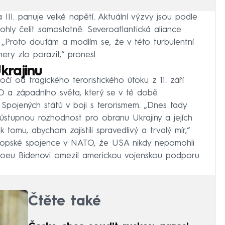
III. panuje velké napětí. Aktuální výzvy jsou podle
mohly čelit samostatně. Severoatlantická aliance
 „Proto doufám a modlím se, že v této turbulentní
ry zlo porazit,“ pronesl.
rajinu
očí od tragického teroristického útoku z 11. září
TO a západního světa, který se v té době
Spojených států v boji s terorismem. „Dnes tady
eústupnou rozhodnost pro obranu Ukrajiny a jejích
 tomu, abychom zajistili spravedlivý a trvalý mír,“
vropské spojence v NATO, že USA nikdy nepomohli
Joeu Bidenovi omezil americkou vojenskou podporu
Čtěte také