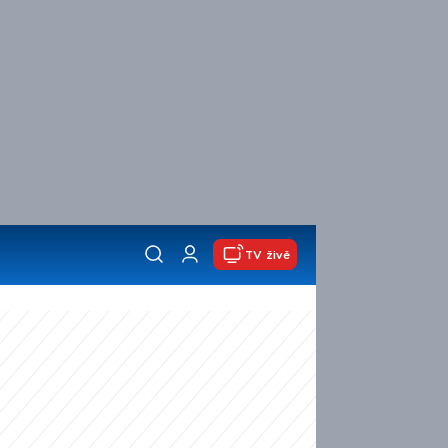
TV živě