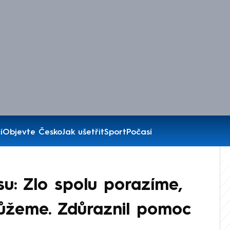
í
Objevte Česko
Jak ušetřit
Sport
Počasí
esu: Zlo spolu porazíme,
ůžeme. Zdůraznil pomoc