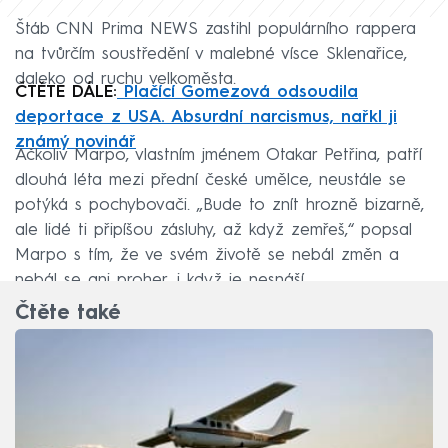
Štáb CNN Prima NEWS zastihl populárního rappera
na tvůrčím soustředění v malebné vísce Sklenařice,
daleko od ruchu velkoměsta.
ČTĚTE DÁLE:
Plačící Gomezová odsoudila
deportace z USA. Absurdní narcismus, nařkl ji
známý novinář
Ačkoliv Marpo, vlastním jménem Otakar Petřina, patří
dlouhá léta mezi přední české umělce, neustále se
potýká s pochybovači. „Bude to znít hrozně bizarně,
ale lidé ti připíšou zásluhy, až když zemřeš,“ popsal
Marpo s tím, že ve svém životě se nebál změn a
nebál se ani proher, i když je nesnáší.
Čtěte také