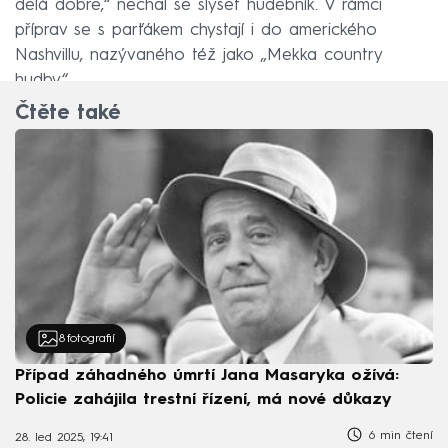
dělá dobře,“ nechal se slyšet hudebník. V rámci
příprav se s parťákem chystají i do amerického
Nashvillu, nazývaného též jako „Mekka country
hudby“.
Čtěte také
8
fotografií
Případ záhadného úmrtí Jana Masaryka ožívá:
Policie zahájila trestní řízení, má nové důkazy
6 min čtení
28. led 2025, 19:41