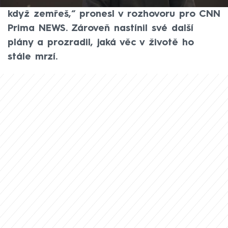
pochybovači... „Lidé ti připíšou zásluhy, až
když zemřeš,“ pronesl v rozhovoru pro CNN
Prima NEWS. Zároveň nastínil své další
plány a prozradil, jaká věc v životě ho
stále mrzí.