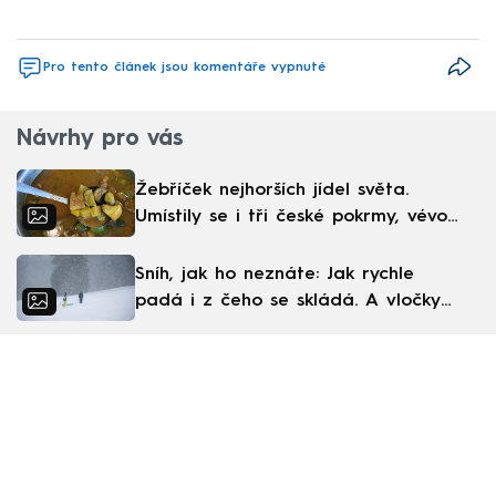
Pro tento článek jsou komentáře vypnuté
Návrhy pro vás
Žebříček nejhorších jídel světa.
Umístily se i tři české pokrmy, vévodí
skandinávská kuchyně
Sníh, jak ho neznáte: Jak rychle
padá i z čeho se skládá. A vločky
nejsou bílé