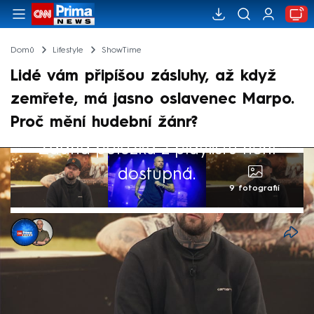
Domů
Lifestyle
ShowTime
Lidé vám připíšou zásluhy, až když
zemřete, má jasno oslavenec Marpo.
Proč mění hudební žánr?
Žádná položka z playlistu není
dostupná.
9 fotografií
Tomáš Kraus
,
Antonin Roos
29. led 2025, 22:05
Slavný rapper a boxer Marpo oslavil ve
středu 40. narozeniny. A stále se potýká s