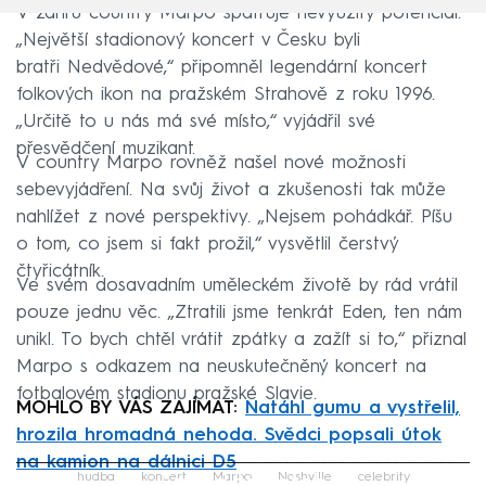
V žánru country Marpo spatřuje nevyužitý potenciál.
„Největší stadionový koncert v Česku byli
bratři Nedvědové,“ připomněl legendární koncert
folkových ikon na pražském Strahově z roku 1996.
„Určitě to u nás má své místo,“ vyjádřil své
přesvědčení muzikant.
V country Marpo rovněž našel nové možnosti
sebevyjádření. Na svůj život a zkušenosti tak může
nahlížet z nové perspektivy. „Nejsem pohádkář. Píšu
o tom, co jsem si fakt prožil,“ vysvětlil čerstvý
čtyřicátník.
Ve svém dosavadním uměleckém životě by rád vrátil
pouze jednu věc. „Ztratili jsme tenkrát Eden, ten nám
unikl. To bych chtěl vrátit zpátky a zažít si to,“ přiznal
Marpo s odkazem na neuskutečněný koncert na
fotbalovém stadionu pražské Slavie.
MOHLO BY VÁS ZAJÍMAT:
Natáhl gumu a vystřelil,
hrozila hromadná nehoda. Svědci popsali útok
na kamion na dálnici D5
Failed to fetch
hudba
koncert
Marpo
Nashville
celebrity