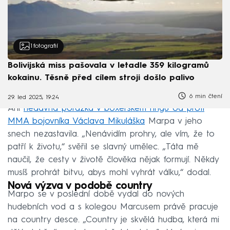
1
fotografií
Bolivijská miss pašovala v letadle 359 kilogramů
kokainu. Těsně před cílem stroji došlo palivo
6 min čtení
29. led 2025, 19:24
Ani
nedávná porážka v boxerském ringu od profi
MMA bojovníka Václava Mikuláška
Marpa v jeho
snech nezastavila. „Nenávidím prohry, ale vím, že to
patří k životu,“ svěřil se slavný umělec. „Táta mě
naučil, že cesty v životě člověka nějak formují. Někdy
musíš prohrát bitvu, abys mohl vyhrát válku,“ dodal.
Nová výzva v podobě country
Marpo se v poslední době vydal do nových
hudebních vod a s kolegou Marcusem právě pracuje
na country desce. „Country je skvělá hudba, která mi