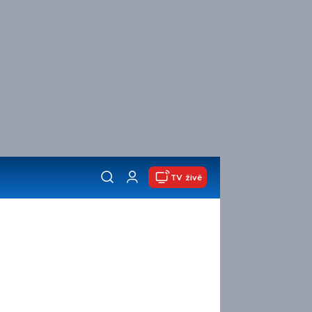
TV živě