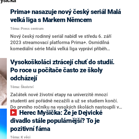
yšička“
Prima+ nasazuje nový český seriál Malá
velká liga s Markem Němcem
Téma: Press centrum
Nový český rodinný seriál nabídl ve středu 6. září
2023 streamovací platforma Prima+. Osmidílná
komediální série Malá velká liga vypráví příběh
bývalého fotbalisty a brilantního prvoligového trenéra
Honzy Růžičky. Komplikovanou osobnost Růžičky,
Vysokoškoláci ztrácejí chuť do studií.
který kvůli svému chování vyfasuje podmínku a veřejně
Po roce u počítače často ze školy
prospěšné práce na základní škole, ztvárnil Marek
odcházejí
Němec. Seriál vznikl v režii Jakuba Machaly.
Téma: Školství
Začátek nové životní etapy na univerzitě mnozí
studenti ani pořádně nezažili a už se studiem končí.
Do prvního ročníku na vysokých školách nastoupili v
Herec Myšička: Že je Dejvické
době koronavirové pandemie a rok strávili doma jen u
počítačů. Právě tato zkušenost mnohé studenty
divadlo stále populárnější? To je
demotivovala a zklamala. Proto se někteří rozhodli, že
pozitivní fáma
ze školy odejdou.
Téma: K věci