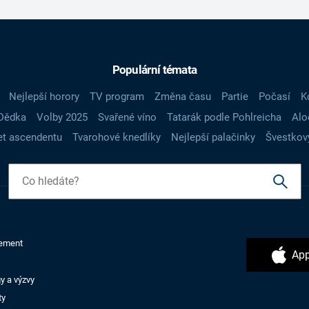
Populární témata
Nejlepší horory
TV program
Změna času
Partie
Počasí
K
Dědka
Volby 2025
Svařené víno
Tatarák podle Pohlreicha
Alo
t ascendentu
Tvarohové knedlíky
Nejlepší palačinky
Švestkov
ement
App
y a výzvy
ty