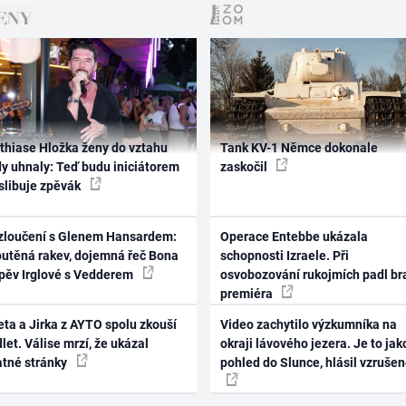
thiase Hložka ženy do vztahu
Tank KV-1 Němce dokonale
dy uhnaly: Teď budu iniciátorem
zaskočil
 slibuje zpěvák
zloučení s Glenem Hansardem:
Operace Entebbe ukázala
outěná rakev, dojemná řeč Bona
schopnosti Izraele. Při
zpěv Irglové s Vedderem
osvobozování rukojmích padl br
premiéra
ta a Jirka z AYTO spolu zkouší
Video zachytilo výzkumníka na
let. Válise mrzí, že ukázal
okraji lávového jezera. Je to jak
atné stránky
pohled do Slunce, hlásil vzruše