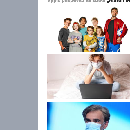
Výpis příspěvků ke štítku
„Martin M