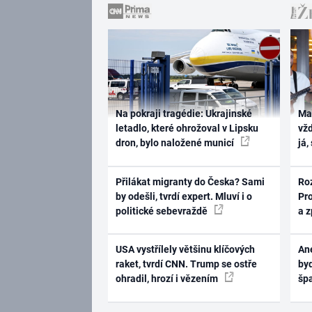
Na pokraji tragédie: Ukrajinské
Ma
letadlo, které ohrožoval v Lipsku
vž
dron, bylo naložené municí
já,
Přilákat migranty do Česka? Sami
Ro
by odešli, tvrdí expert. Mluví i o
Pr
politické sebevraždě
a 
USA vystřílely většinu klíčových
Ane
raket, tvrdí CNN. Trump se ostře
byd
ohradil, hrozí i vězením
šp