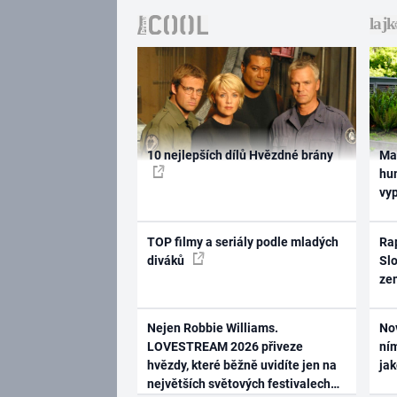
10 nejlepších dílů Hvězdné brány
Ma
hum
vy
TOP filmy a seriály podle mladých
Rap
diváků
Slo
ze
Nejen Robbie Williams.
No
LOVESTREAM 2026 přiveze
ním
hvězdy, které běžně uvidíte jen na
ja
největších světových festivalech