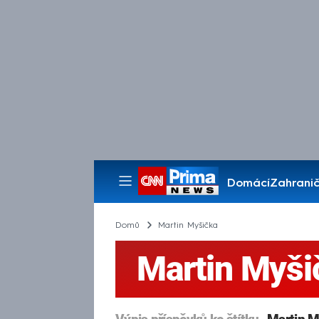
Domácí
Zahranič
Pořady
Domů
Martin Myšička
Martin Myši