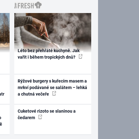
Léto bez přehřáté kuchyně. Jak
vařit i během tropických dnů?
Rýžové burgery s kuřecím masem a
mrkví podávané se salátem – lehká
atr
a chutná večeře
Cuketové rizoto se slaninou a
o
čedarem
ně