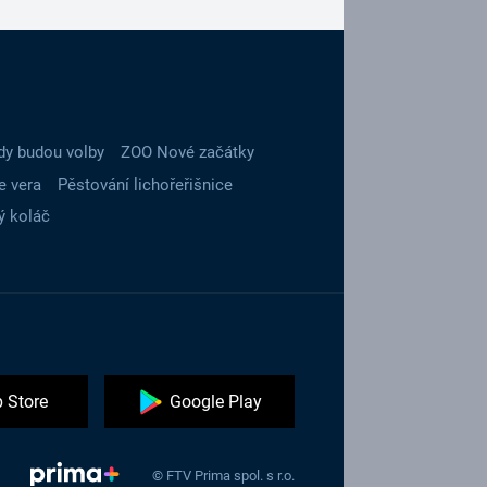
dy budou volby
ZOO Nové začátky
e vera
Pěstování lichořeřišnice
ý koláč
 Store
Google Play
© FTV Prima spol. s r.o.