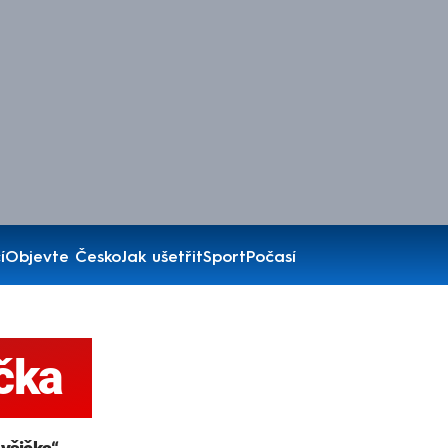
í
Objevte Česko
Jak ušetřit
Sport
Počasí
čka