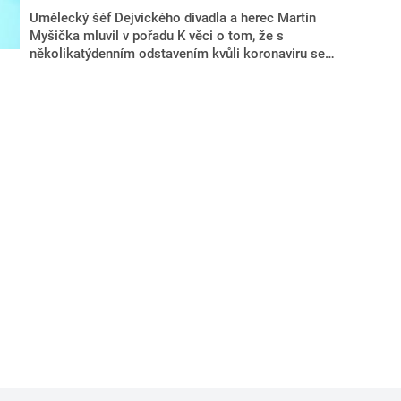
Umělecký šéf Dejvického divadla a herec Martin
Myšička mluvil v pořadu K věci o tom, že s
několikatýdenním odstavením kvůli koronaviru se
scéna vyrovnala třeba on-line aukcí lístků. I věhlasná
dejvická scéna je po pauze v mínusu. Že její popularita
stále jen stoupá, podle Myšičky není pravda.