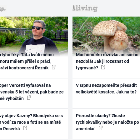
rtyho frky: Táta kvůli mému
Muchomůrku růžovku ani sucho
oru málem přišel o práci,
nezdolá! Jak ji rozeznat od
práví kontroverzní Řezník
tygrované?
per Vercetti vyfasoval na
V srpnu nezapomeňte přesadit
vensku 5 let vězení, pak bude ze
velkokvěté kosatce. Jak na to?
mě vyhoštěn
vý objev Kazmy? Blondýnka se s
Přerostlé okurky? Zkuste
 vodí za ruce a fotí se na místě
rychlokvašky nebo je naložte po
ko Rosecká
americku!