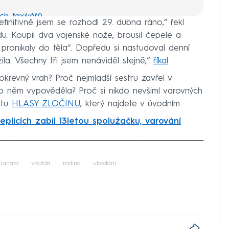
ch taxikářů
finitivně jsem se rozhodl 29. dubna ráno,“ řekl
u. Koupil dva vojenské nože, brousil čepele a
všech nejvíc, zavraždila ho
 pronikaly do těla“. Dopředu si nastudoval denní
dku, sváděl to na metanol
ila. Všechny tři jsem nenáviděl stejně,“
říkal
sté zemřeli, vraždil manžel
okrevný vrah? Proč nejmladší sestru zavřel v
 o něm vypověděla? Proč si nikdo nevšiml varovných
upálil muže zaživa v autě
stu
HLASY ZLOČINU
, který najdete v úvodním
Teplicích zabil 13letou spolužačku, varování
iled to fetch
 Janata
vražda
rodina
ubodání