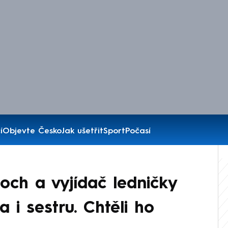
í
Objevte Česko
Jak ušetřit
Sport
Počasí
ch a vyjídač ledničky
a i sestru. Chtěli ho