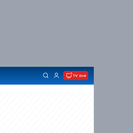
TV živě