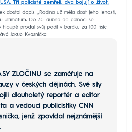
USA. Tři policisté zemřeli, dva bojují o život.
ek dostal dopis. „Rodina už měla dost jeho lenosti,
 mu ultimátum: Do 30. dubna do půlnoci se
 hloupě prodal svůj podíl v baráku za 100 tisíc
ává Jakub Kvasnička.
ASY ZLOČINU
se zaměřuje na
kauzy v českých dějinách. Své síly
ojili dlouholetý reportér a editor
ta a vedoucí publicistiky CNN
ička, jenž zpovídal nejznámější
.