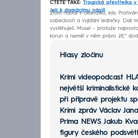
ČTĚTE TAKÉ:
Tragická přestřelka v 
Jeli k domácímu násilí
Zlom nastal v okamžiku, kdy Protiván
sobeckosti a vyjídání ledničky. Dali
vystěhuješ. Musel – protože naprosto
korun a neměl v něm právo žít,“ dod
Hlasy zločinu
Krimi videopodcast
HL
největší kriminalistické 
při přípravě projektu sp
Krimi zpráv Václav Jana
Prima NEWS Jakub Kvasn
figury českého podsvětí