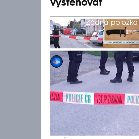
vystěhovat
Žádná položka z
CNN Prima NEWS
19. zář 2025, 06:23
Bydlí u rodičů, nepřispívá na 
dny tráví zavřený ve svém po
takového – věčného puberťáka,
na Hané se z podobného „nem
Protivánek, tehdy devětadvace
vyvraždí svoji rodinu, protože 
Masakr, který otřásl Českem, 