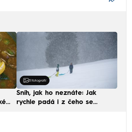
31
fotografií
Sníh, jak ho neznáte: Jak
ké
rychle padá i z čeho se
ská
skládá. A vločky nejsou bílé