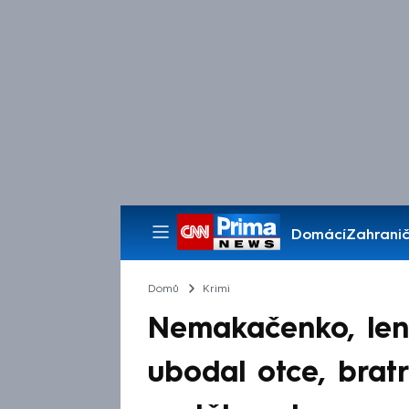
Domácí
Zahranič
Pořady
Domů
Krimi
Nemakačenko, leno
ubodal otce, bratr