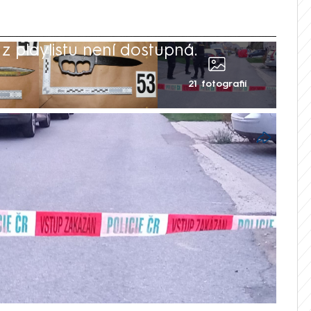
 playlistu není dostupná.
21 fotografií
domácnost, dělá okolí naschvály a celé
koji. Každý zná ve svém okolí někoho
 který nikdy nedospěl. Jenže v Kostelci
akačenka“ stal trojnásobný vrah. Marek
tiletý, se v roce 2022 rozhodl, že
ta chtěla, aby opustil svůj „kutloch“.
řeší další díl videopodcastu HLASY