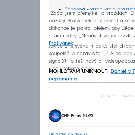
Záhadná vražda krále pražský
„Začal jsem přemýšlet o vraždách. De
později Protivánek bez emocí u soud
Pětiletý Honzík věřil mámě ze 
dokonce je potíral olejem, aby „lépe
Václav otrávil exmanželce vo
režim rodiny. „Nenávist ve mně zvítěz
Protivánek
.
Střelba v Protivíně: Dva polici
Jak se z lenivého mladíka stal chladn
koupelně a nezavraždil ji? A co pak
Boxer Banongo šokoval Brno, 
signálů? To řeší nový díl videopodca
videu tohoto článku.
MOHLO VÁM UNIKNOUT:
Daniel v 
nepomohla
Fa
koupelna
Václav
CNN Prima NEWS
Vstup do diskuze