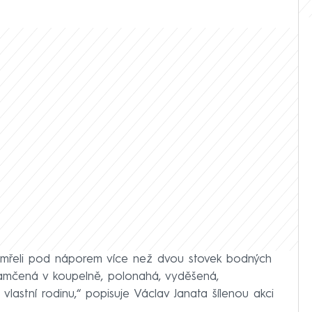
a zemřeli pod náporem více než dvou stovek bodných
 zamčená v koupelně, polonahá, vyděšená,
á vlastní rodinu,“ popisuje Václav Janata šílenou akci