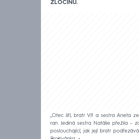
ZLOČINU.
„Otec Jiří, bratr Vít a sestra Anet
ran. Jediná sestra Natálie přežila –
poslouchající, jak její bratr podřezáv
Protivánka.