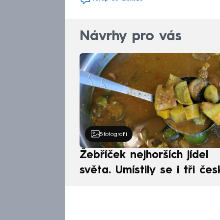
Návrhy pro vás
5
fotografií
Žebříček nejhorších jídel
světa. Umístily se i tři čes
pokrmy, vévodí skandináv
kuchyně