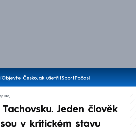
í
Objevte Česko
Jak ušetřit
Sport
Počasí
ký kraj
 Tachovsku. Jeden člověk
jsou v kritickém stavu