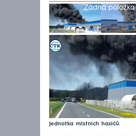
Žádná položka z
ČTK
Akt. 28. dub 2025, 21:19
• 28. dub 2025, 14:17
Požár lakovny výrobní firmy 
pondělí zemřel člověk a dva l
způsobil škody zhruba za 50 m
odhadl vyšetřovatel hasičů s 
a její vyšetřování bude trvat 
hasičů Petr Poncar. Policie p
nedbalosti. Požár byl uhašen 
jednotka místních hasičů.