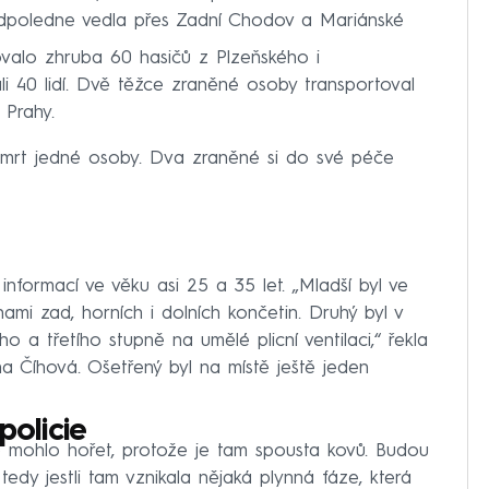
 odpoledne vedla přes Zadní Chodov a Mariánské
dovalo zhruba 60 hasičů z Plzeňského i
li 40 lidí. Dvě těžce zraněné osoby transportoval
 Prahy.
mrt jedné osoby. Dva zraněné si do své péče
informací ve věku asi 25 a 35 let. „Mladší byl ve
mi zad, horních i dolních končetin. Druhý byl v
o a třetího stupně na umělé plicní ventilaci,“ řekla
na Číhová. Ošetřený byl na místě ještě jeden
policie
ně mohlo hořet, protože je tam spousta kovů. Budou
tedy jestli tam vznikala nějaká plynná fáze, která