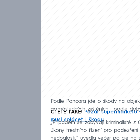
Podle Poncara jde o škody na objekt
po následných zjištěních i podle doby
ČTĚTE TAKÉ:
Požár supermarketu v
musí splácet i škodu
„Případem se zabývají kriminalisté z 
úkony trestního řízení pro podezřen
nedbalosti,“ uvedla večer policie na s