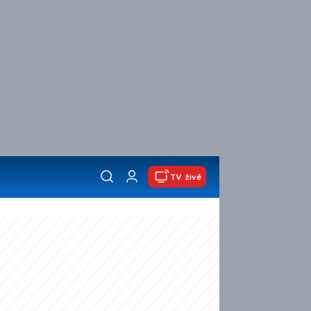
TV živě