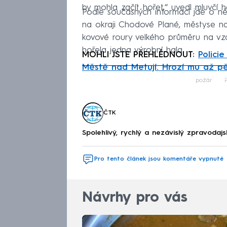
by mohla začít hořet,“ uvedl mluvčí h
Podle současných informací jde o něm
na okraji Chodové Plané, městyse na
kovové roury velkého průměru na vzd
hořela jedna výrobní hala.
MOHLI JSTE PŘEHLÉDNOUT:
Polici
Městě nad Metují. Hrozí mu až pě
Fa
požár
ČTK
Spolehlivý, rychlý a nezávislý zpravodajs
Pro tento článek jsou komentáře vypnuté
Návrhy pro vás