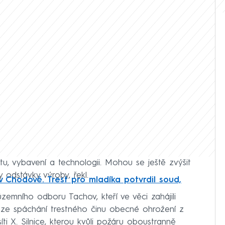
u, vybavení a technologii. Mohou se ještě zvýšit
 odstávky výroby, řekl.
 Chodově. Trest pro mladíka potvrdil soud,
územního odboru Tachov, kteří ve věci zahájili
í ze spáchání trestného činu obecné ohrožení z
íti X. Silnice, kterou kvůli požáru oboustranně