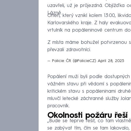
uzavřeli, už je průjezdná. Objížďka
Lázně.
Oheň, který vznikl kolem 13:00, likvi
Karlovarského kraje. Z haly evakuova
vrtulník na popáleninové centrum do
Z místa máme bohužel potvrzenou s
převzali zdravotníci.
— Policie ČR (@PolicieCZ)
April 28, 2025
Popálení muži byli podle dostupných 
vážném stavu při vědomí s popálenina
kritickém stavu s popáleninami druhéh
mluvčí letecké záchranné služby Jola
pracovník.
Okolnosti požáru řeší 
„Bude se teprve řešit, co tam vlast
se zabývat tím, čím se tam lakovalo, 