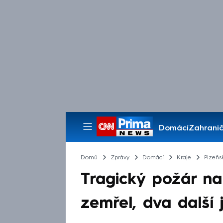
Domácí
Zahranič
Pořady
Domů
Zprávy
Domácí
Kraje
Plzeňs
Tragický požár na
zemřel, dva další 