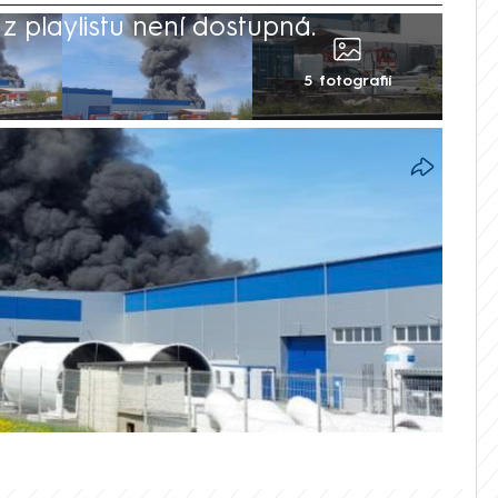
 playlistu není dostupná.
5 fotografií
v Chodové Plané na Tachovsku, při němž v
idé jsou s popáleninami v kritickém stavu,
ilionů korun. Jejich předběžnou výši
majitelem firmy. Příčina zatím není známá
déle. V pondělí to uvedl mluvčí krajských
ožár vyšetřuje pro obecné ohrožení z
kolem 16:30. Před 20:00 odjela i dohledová