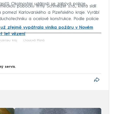
asičů. Okolnostmi události se zabývá policie.
eckou pobočku firmy Schmelzer s.r.o., která sídlí
 pomezí Karlovarského a Plzeňského kraje. Vyrábí
uchotechniku a ocelové konstrukce. Podle policie
e už zřejmě vypátrala viníka požáru v Novém
t let vězení
iled to fetch
Plzeňský kraj
Chodová Planá
ký servis.