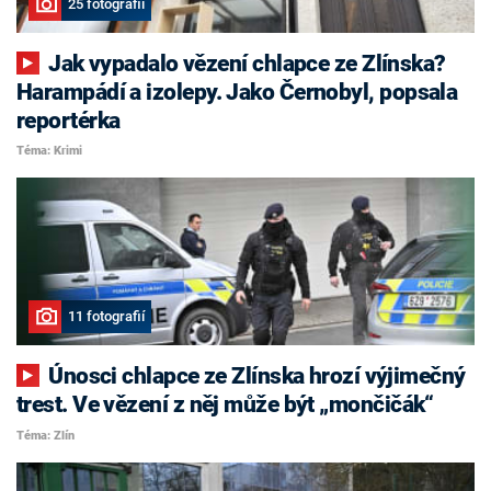
25 fotografií
Jak vypadalo vězení chlapce ze Zlínska?
Harampádí a izolepy. Jako Černobyl, popsala
reportérka
Téma: Krimi
11 fotografií
Únosci chlapce ze Zlínska hrozí výjimečný
trest. Ve vězení z něj může být „mončičák“
Téma: Zlín