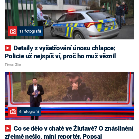
11 fotografií
Detaily z vyšetřování únosu chlapce:
Policie už nejspíš ví, proč ho muž věznil
Téma: Zlín
6 fotografií
Co se dělo v chatě ve Žlutavě? O znásilnění
zřejmě nešlo, míní reportér. Popsal