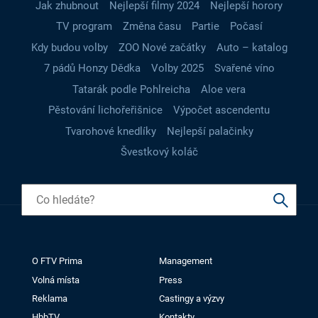
Jak zhubnout
Nejlepší filmy 2024
Nejlepší horory
TV program
Změna času
Partie
Počasí
Kdy budou volby
ZOO Nové začátky
Auto – katalog
7 pádů Honzy Dědka
Volby 2025
Svařené víno
Tatarák podle Pohlreicha
Aloe vera
Pěstování lichořeřišnice
Výpočet ascendentu
Tvarohové knedlíky
Nejlepší palačinky
Švestkový koláč
O FTV Prima
Management
Volná místa
Press
Reklama
Castingy a výzvy
HbbTV
Kontakty