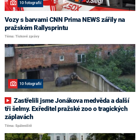
10 fotografií
Vozy s barvami CNN Prima NEWS zářily na
pražském Rallysprintu
Téma: Tiskové zprávy
10 fotografií
Zastřelili jsme Jonákova medvěda a další
tři šelmy. Exředitel pražské zoo o tragických
záplavách
Téma: Spáleniště