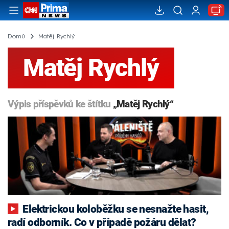
Domů
Matěj Rychlý
Matěj Rychlý
Výpis příspěvků ke štítku
„Matěj Rychlý“
Elektrickou koloběžku se nesnažte hasit,
radí odborník. Co v případě požáru dělat?