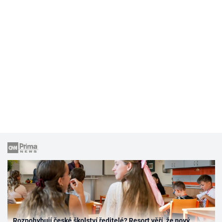
Rozpohybují české školství ředitelé? Resort věří, že nový