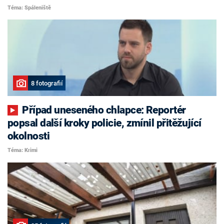
Téma: Spáleniště
8 fotografií
Případ uneseného chlapce: Reportér
popsal další kroky policie, zmínil přitěžující
okolnosti
Téma: Krimi