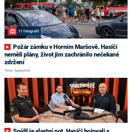
11 fotografií
Požár zámku v Horním Maršově. Hasiči
neměli plány, život jim zachránilo nečekané
zdržení
Téma: Spáleniště
Spálil je vlastní pot. Hasiči bojovali s