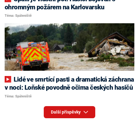
ohromným požárem na Karlovarsku
Téma: Spáleniště
Lidé ve smrtící pasti a dramatická záchrana
v noci: Loňské povodně očima českých hasičů
Téma: Spáleniště
Další příspěvky