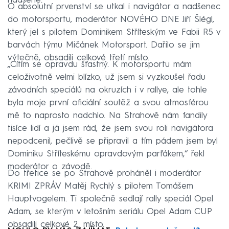
nadšeně.
O absolutní prvenství se utkal i navigátor a nadšenec
do motorsportu, moderátor NOVÉHO DNE Jiří Šlégl,
který jel s pilotem Dominikem Stříteským ve Fabii R5 v
barvách týmu Mičánek Motorsport. Dařilo se jim
výtečně, obsadili celkové třetí místo.
„Cítím se opravdu šťastný. K motorsportu mám
celoživotně velmi blízko, už jsem si vyzkoušel řadu
závodních speciálů na okruzích i v rallye, ale tohle
byla moje první oficiální soutěž a svou atmosférou
mě to naprosto nadchlo. Na Strahově nám fandily
tisíce lidí a já jsem rád, že jsem svou roli navigátora
nepodcenil, pečlivě se připravil a tím pádem jsem byl
Dominiku Stříteskému opravdovým parťákem,“ řekl
moderátor o závodě.
Do třetice se po Strahově proháněl i moderátor
KRIMI ZPRÁV Matěj Rychlý s pilotem Tomášem
Hauptvogelem. Ti společně sedlají rally speciál Opel
Adam, se kterým v letošním seriálu Opel Adam CUP
obsadili celkové 2. místo.