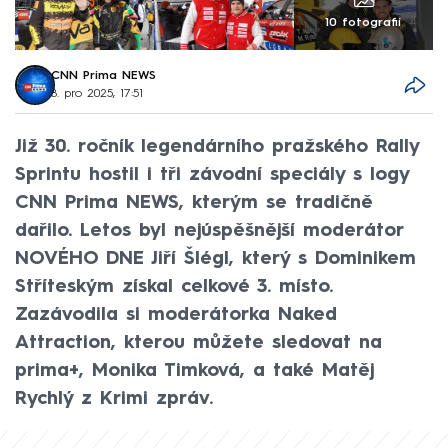
10 fotografií
CNN Prima NEWS
8. pro 2025, 17:51
Již 30. ročník legendárního pražského Rally
Sprintu hostil i tři závodní speciály s logy
CNN Prima NEWS, kterým se tradičně
dařilo. Letos byl nejúspěšnější moderátor
NOVÉHO DNE Jiří Šlégl, který s Dominikem
Stříteským získal celkové 3. místo.
Zazávodila si moderátorka Naked
Attraction, kterou můžete sledovat na
prima+, Monika Timková, a také Matěj
Rychlý z Krimi zpráv.