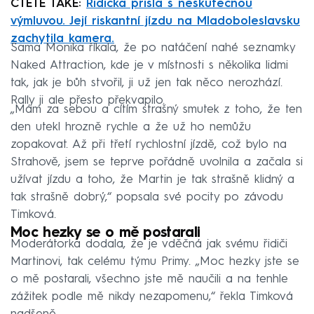
ČTĚTE TAKÉ:
Řidička přišla s neskutečnou
výmluvou. Její riskantní jízdu na Mladoboleslavsku
zachytila kamera.
Sama Monika říkala, že po natáčení nahé seznamky
Naked Attraction, kde je v místnosti s několika lidmi
tak, jak je bůh stvořil, ji už jen tak něco nerozhází.
Rally ji ale přesto překvapilo.
„Mám za sebou a cítím strašný smutek z toho, že ten
den utekl hrozně rychle a že už ho nemůžu
zopakovat. Až při třetí rychlostní jízdě, což bylo na
Strahově, jsem se teprve pořádně uvolnila a začala si
užívat jízdu a toho, že Martin je tak strašně klidný a
tak strašně dobrý,“ popsala své pocity po závodu
Timková.
Moc hezky se o mě postarali
Moderátorka dodala, že je vděčná jak svému řidiči
Martinovi, tak celému týmu Primy. „Moc hezky jste se
o mě postarali, všechno jste mě naučili a na tenhle
zážitek podle mě nikdy nezapomenu,“ řekla Timková