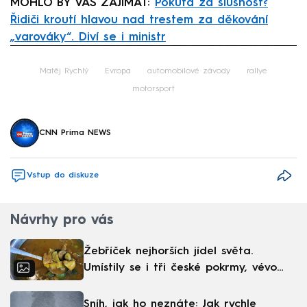
MOHLO BY VÁS ZAJÍMAT:
Pokuta za slušnost?
Řidiči kroutí hlavou nad trestem za děkování
„varováky“. Diví se i ministr
Failed to fetch
Matěj Rychlý
Evropa
automobilové závody
rallye
motorsport
CNN Prima NEWS
Vstup do diskuze
Návrhy pro vás
Žebříček nejhorších jídel světa.
Umístily se i tři české pokrmy, vévodí
skandinávská kuchyně
Sníh, jak ho neznáte: Jak rychle