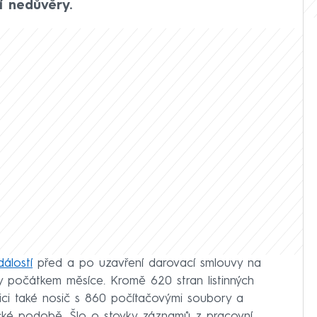
 nedůvěry.
dálostí
před a po uzavření darovací smlouvy na
dy počátkem měsíce. Kromě 620 stran listinných
zici také nosič s 860 počítačovými soubory a
ické podobě. Šlo o stovky záznamů z pracovní