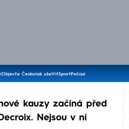
í
Objevte Česko
Jak ušetřit
Sport
Počasí
inové kauzy začíná před
 Decroix. Nejsou v ní