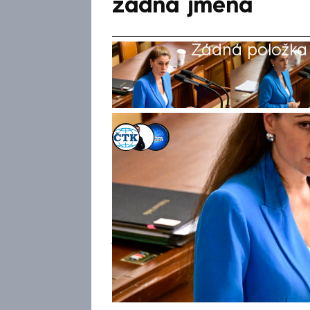
žádná jména
Žádná položka z
ČTK
,
Václav Černý
,
Michael Cardal
18. čvn 2025, 18:05
Ministerstvo spravedlnosti zve
kterou ve středu ministryně E
Dokument o 27 stránkách zač
jména lidí. Autoři osy z útvar
při jejím sestavování mimo jin
rozsáhlých příloh. Kvůli milia
místo ministra spravedlnosti 