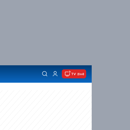
TV živě