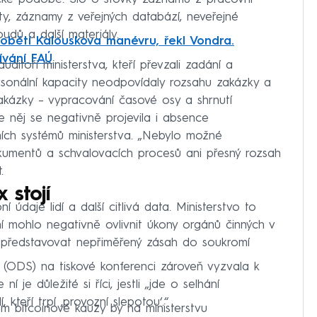
ty, záznamy z veřejných databází, neveřejné
udů a další materiály.
 obětí Kalouskova manévru, řekl Vondra.
ívání FAÚ
uditoři ministerstva, kteří převzali zadání a
sonální kapacity neodpovídaly rozsahu zakázky a
ázky – vypracování časové osy a shrnutí
e něj se negativně projevila i absence
ch systémů ministerstva. „Nebylo možné
umentů a schvalovacích procesů ani přesný rozsah
.
 stojí
 údaje lidí a další citlivá data. Ministerstvo to
ění mohlo negativně ovlivnit úkony orgánů činných v
o představovat nepřiměřený zásah do soukromí
x (ODS) na tiskové konferenci zároveň vyzvala k
 je důležité si říci, jestli „jde o selhání
 kteří trpí ‚provozní slepotou‘.“
m bitcoinové kauzy by na ministerstvu