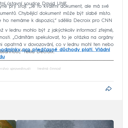
ní ústavní soudce David Uhlíř.
ně prý stojí. „Je to kvalitní dokument, ale má své
dokumentů. Chybějící dokument může být slabé místo.
že ho nemáme k dispozici,“ sdělila Decroix pro CNN
 už v lednu mohlo být z jakýchkoliv informací zřejmé,
nosti. „Odmítám spekulovat, to je otázka na orgány
elmi opatrná v dovozování, co v lednu mohl ten nebo
 podmínky pro předčasné důchody platí. Vládní
asáhnout,“ řekla Decroix.
udu
iled to fetch
erstvo spravedlnosti
trestná činnost