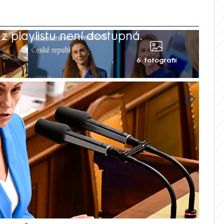
 playlistu není dostupná.
6 fotografií
řejnilo časovou osu bitcoinové kauzy,
va Decroix (ODS) předložila vládě.
íná dubnem 2015 a neobsahuje konkrétní
u interního auditu ministerstva vycházeli
é ze 122 listinných dokumentů a jejich
rdovému bitcoinovému daru, který stál
za ODS Pavla Blažka, čelí vláda ve