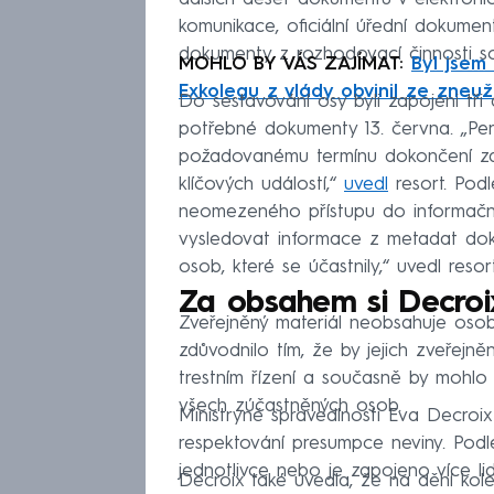
komunikace, oficiální úřední dokumen
dokumenty z rozhodovací činnosti so
MOHLO BY VÁS ZAJÍMAT:
Byl jsem
Exkolegu z vlády obvinil ze zneuž
Do sestavování osy byli zapojeni tři a
potřebné dokumenty 13. června. „Per
požadovanému termínu dokončení zak
klíčových událostí,“
uvedl
resort. Podl
neomezeného přístupu do informační
vysledovat informace z metadat dok
osob, které se účastnily,“ uvedl resort
Za obsahem si Decroix
Zveřejněný materiál neobsahuje osobní
zdůvodnilo tím, že by jejich zveřejn
trestním řízení a současně by mohl
všech zúčastněných osob.
Ministryně spravedlnosti Eva Decroi
respektování presumpce neviny. Podle ní
jednotlivce nebo je zapojeno více lidí,
Decroix také uvedla, že na dění kole