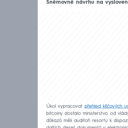
Sněmovně návrhu na vyslovení
Úkol vypracovat
přehled klíčových u
bitcoiny dostalo ministerstvo od vlá
důkazů měli auditoři resortu k dispo
dalších deset dokumentů v elektron