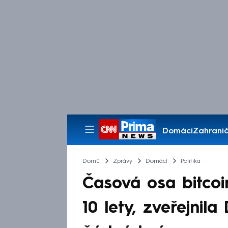
Domácí
Zahranič
Pořady
Domů
Zprávy
Domácí
Politika
Časová osa bitco
10 lety, zveřejnila