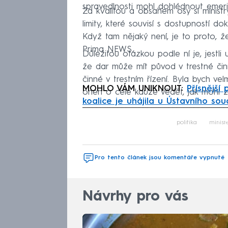
spravedlnosti mohl dohlédnout emerit
Za kvalitou a obsahem osy si ministry
limity, které souvisí s dostupností 
Když tam nějaký není, je to proto, 
Prima NEWS.
Důležitou otázkou podle ní je, jestli
že dar může mít původ v trestné čin
činné v trestním řízení. Byla bych v
MOHLO VÁM UNIKNOUT:
Přísnější
onen o celé kauze vědět, jak mohl z
koalice je uhájila u Ústavního so
Fa
politika
minist
Pro tento článek jsou komentáře vypnuté
Návrhy pro vás