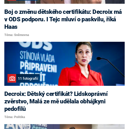
Boj o změnu dětského certifikátu: Decroix má
v ODS podporu. I Tejc mluví o paskvilu, říká
Haas
Téma: Sněmovna
11 fotografií
Decroix: Dětský certifikát? Lidskoprávní
zvěrstvo, Malá ze mě udělala obhájkyni
pedofilů
Téma: Politika