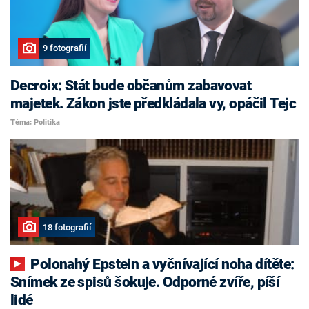
9 fotografií
Decroix: Stát bude občanům zabavovat
majetek. Zákon jste předkládala vy, opáčil Tejc
Téma: Politika
18 fotografií
Polonahý Epstein a vyčnívající noha dítěte:
Snímek ze spisů šokuje. Odporné zvíře, píší
lidé