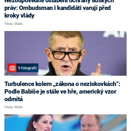
Nezodpovědné oslabení ochrany lidských
práv: Ombudsman i kandidáti varují před
kroky vlády
Téma: Vláda
9 fotografií
Turbulence kolem „zákona o neziskovkách“:
Podle Babiše je stále ve hře, americký vzor
odmítá
Téma: Vláda