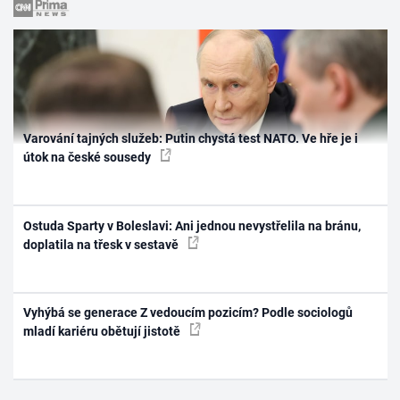
Varování tajných služeb: Putin chystá test NATO. Ve hře je i
útok na české sousedy
Ostuda Sparty v Boleslavi: Ani jednou nevystřelila na bránu,
doplatila na třesk v sestavě
Vyhýbá se generace Z vedoucím pozicím? Podle sociologů
mladí kariéru obětují jistotě