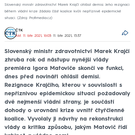
Slovenský ministr zdravotnictví Marek Krajčí ohlásil demisi. Jeho rezignaci
během vládní krize žádala část koalice kvůli nepříznivé epidemické
situaci.
Zdroj: Profimedia.cz
ČTK
Akt. 11. bře 2021, 16:03
• 11. bře 2021, 15:37
Slovenský ministr zdravotnictví Marek Krajčí
zhruba rok od nástupu nynější vlády
premiéra Igora Matoviče skončí ve funkci,
dnes před novináři ohlásil demisi.
Rezignace Krajčího, kterou v souvislosti s
nepříznivou epidemickou situací požadovaly
dvě nejmenší vládní strany, je součástí
dohody o urovnání krize uvnitř čtyřčlenné
koalice. Vyvolaly ji návrhy na rekonstrukci
vlády a kritika způsobu, jakým Matovič řídí