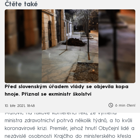
Čtěte také
Před slovenským úřadem vlády se objevila kopa
hnoje. Přiznal se exministr školství
6 min čtení
10. bře 2021, 18:48
Matovič na tiskové konferenci řekl, že výměna
ministra zdravotnictví potrvá několik týdnů, a to kvůli
koronavirové krizi. Premiér, jehož hnutí Obyčejní lidé a
nezávislé osobnosti Krajčího do ministerského křesla