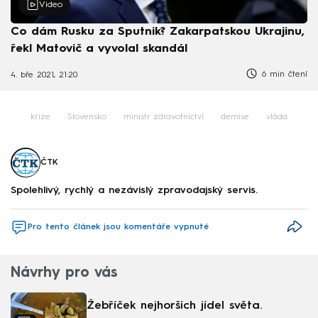
Video
Co dám Rusku za Sputnik? Zakarpatskou Ukrajinu,
řekl Matovič a vyvolal skandál
6 min čtení
4. bře 2021, 21:20
krize
Slovensko
ministr zdravotnictví
demise
vláda
ČTK
Spolehlivý, rychlý a nezávislý zpravodajský servis.
Pro tento článek jsou komentáře vypnuté
Návrhy pro vás
Žebříček nejhorších jídel světa.