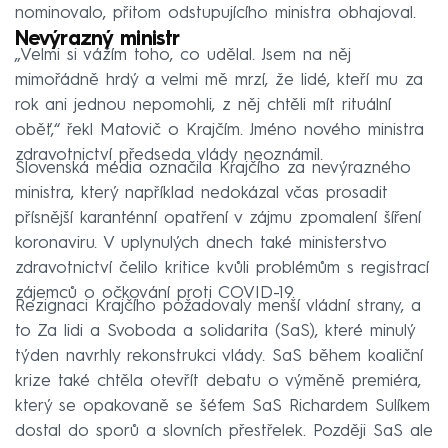
nominovalo, přitom odstupujícího ministra obhajoval.
Nevýrazný ministr
„Velmi si vážím toho, co udělal. Jsem na něj
mimořádně hrdý a velmi mě mrzí, že lidé, kteří mu za
rok ani jednou nepomohli, z něj chtěli mít rituální
oběť,“ řekl Matovič o Krajčím. Jméno nového ministra
zdravotnictví předseda vlády neoznámil.
Slovenská média označila Krajčího za nevýrazného
ministra, který například nedokázal včas prosadit
přísnější karanténní opatření v zájmu zpomalení šíření
koronaviru. V uplynulých dnech také ministerstvo
zdravotnictví čelilo kritice kvůli problémům s registrací
zájemců o očkování proti COVID-19.
Rezignaci Krajčího požadovaly menší vládní strany, a
to Za lidi a Svoboda a solidarita (SaS), které minulý
týden navrhly rekonstrukci vlády. SaS během koaliční
krize také chtěla otevřít debatu o výměně premiéra,
který se opakovaně se šéfem SaS Richardem Sulíkem
dostal do sporů a slovních přestřelek. Později SaS ale