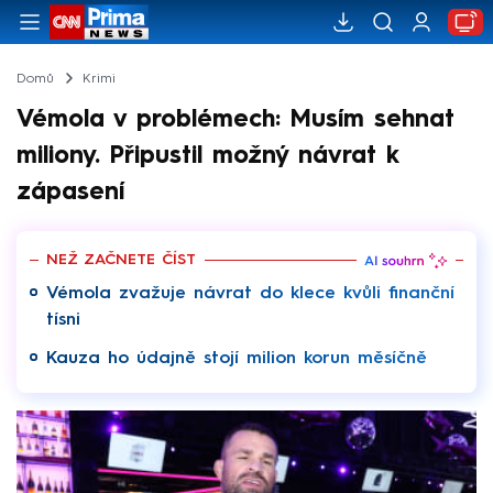
Domů
Krimi
Vémola v problémech: Musím sehnat
miliony. Připustil možný návrat k
zápasení
NEŽ ZAČNETE ČÍST
Vémola zvažuje návrat do klece kvůli finanční
tísni
Kauza ho údajně stojí milion korun měsíčně