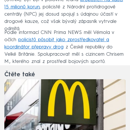
15 milionů korun
, policisté z Národní protidrogové
centrály (NPC) jej dosud spojují s údajnou účastí v
drogové kauze, což však bývalý zápasník vytrvale
odmítá.
Podle informací CNN Prima NEWS měl Vémola v
očích
policistů působit jako zprostředkovatel a
koordinátor přepravy drog
z České republiky do
Velké Británie. Spolupracovat měl s cizincem Chrisem
M., kterého znal z prostředí bojových sportů.
Čtěte také