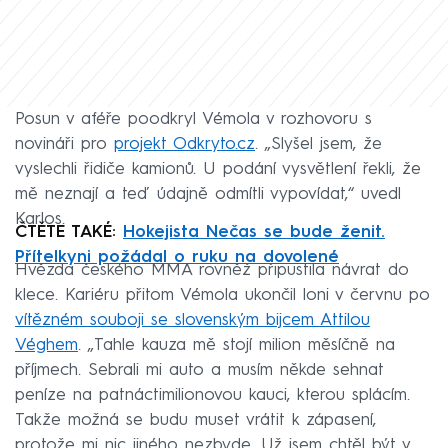
Posun v aféře poodkryl Vémola v rozhovoru s
novináři pro
projekt Odkryto.cz
. „Slyšel jsem, že
vyslechli řidiče kamionů. U podání vysvětlení řekli, že
mě neznají a teď údajně odmítli vypovídat,“ uvedl
Karlos.
ČTĚTE TAKÉ:
Hokejista Nečas se bude ženit.
Přítelkyni požádal o ruku na dovolené
Hvězda českého MMA rovněž připustila návrat do
klece. Kariéru přitom Vémola ukončil loni v červnu po
vítězném souboji se slovenským bijcem Attilou
Véghem
. „Tahle kauza mě stojí milion měsíčně na
příjmech. Sebrali mi auto a musím někde sehnat
peníze na patnáctimilionovou kauci, kterou splácím.
Takže možná se budu muset vrátit k zápasení,
protože mi nic jiného nezbyde. Už jsem chtěl být v