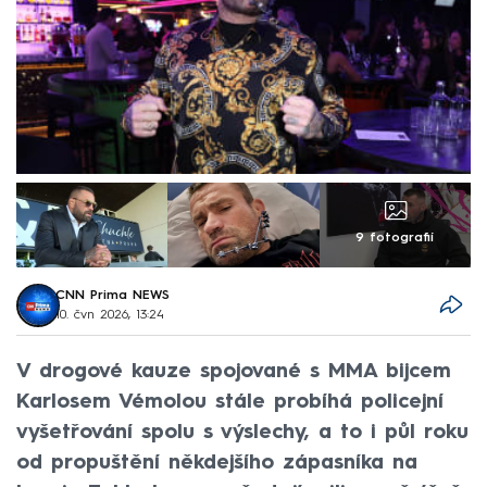
9 fotografií
CNN Prima NEWS
10. čvn 2026, 13:24
V drogové kauze spojované s MMA bijcem
Karlosem Vémolou stále probíhá policejní
vyšetřování spolu s výslechy, a to i půl roku
od propuštění někdejšího zápasníka na