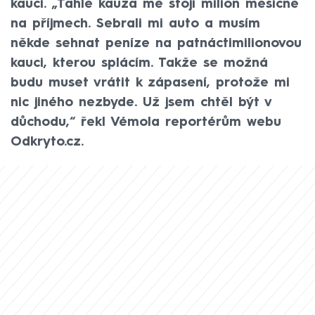
kauci. „Tahle kauza mě stojí milion měsíčně
na příjmech. Sebrali mi auto a musím
někde sehnat peníze na patnáctimilionovou
kauci, kterou splácím. Takže se možná
budu muset vrátit k zápasení, protože mi
nic jiného nezbyde. Už jsem chtěl být v
důchodu,“ řekl Vémola reportérům webu
Odkryto.cz.