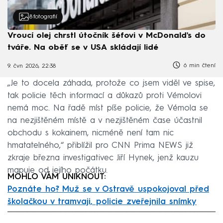
8
fotografií
Vroucí olej chrstl útočník šéfovi v McDonald's do
tváře. Na oběť se v USA skládají lidé
6 min čtení
9. čvn 2026, 22:38
„Je to docela záhada, protože co jsem viděl ve spise,
tak policie těch informací a důkazů proti Vémolovi
nemá moc. Na řadě míst píše policie, že Vémola se
na nezjištěném místě a v nezjištěném čase účastnil
obchodu s kokainem, nicméně není tam nic
hmatatelného,“ přiblížil pro CNN Prima NEWS již
zkraje března investigativec Jiří Hynek, jenž kauzu
mapuje od jejího počátku.
MOHLO VÁM UNIKNOUT:
Poznáte ho? Muž se v Ostravě uspokojoval před
školačkou v tramvaji, policie zveřejnila snímky
Failed to fetch