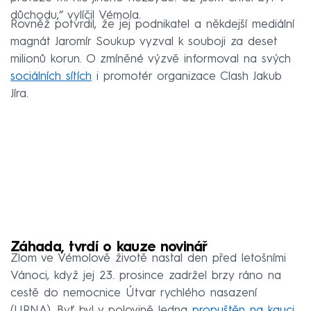
důchodu,“ vylíčil Vémola.
Rovněž potvrdil, že jej podnikatel a někdejší mediální
magnát Jaromír Soukup vyzval k souboji za deset
milionů korun. O zmíněné výzvě informoval na svých
sociálních sítích
i promotér organizace Clash Jakub
Jíra.
Záhada, tvrdí o kauze novinář
Zlom ve Vémolově životě nastal den před letošními
Vánoci, když jej 23. prosince zadržel brzy ráno na
cestě do nemocnice Útvar rychlého nasazení
(URNA). Byť byl v polovině ledna
propuštěn na kauci