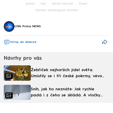
policie
klec
Karlos Vémola
Česko
Národní protidrogová centrála
CNN Prima NEWS
Vstup do diskuze
Návrhy pro vás
Žebříček nejhorších jídel světa.
Umístily se i tři české pokrmy, vévodí
skandinávská kuchyně
Sníh, jak ho neznáte: Jak rychle
padá i z čeho se skládá. A vločky
nejsou bílé