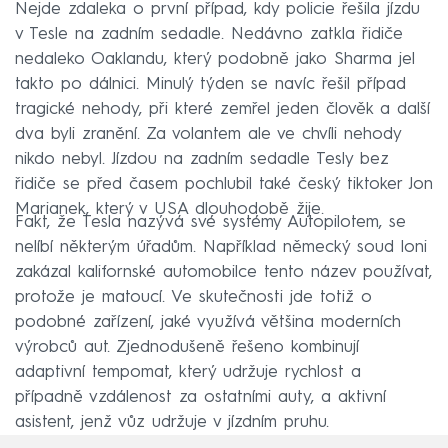
Nejde zdaleka o první případ, kdy policie řešila jízdu
v Tesle na zadním sedadle. Nedávno zatkla řidiče
nedaleko Oaklandu, který podobně jako Sharma jel
takto po dálnici. Minulý týden se navíc řešil případ
tragické nehody, při které zemřel jeden člověk a další
dva byli zranění. Za volantem ale ve chvíli nehody
nikdo nebyl. Jízdou na zadním sedadle Tesly bez
řidiče se před časem pochlubil také český tiktoker Jon
Marianek, který v USA dlouhodobě žije.
Fakt, že Tesla nazývá své systémy Autopilotem, se
nelíbí některým úřadům. Například německý soud loni
zakázal kalifornské automobilce tento název používat,
protože je matoucí. Ve skutečnosti jde totiž o
podobné zařízení, jaké využívá většina moderních
výrobců aut. Zjednodušeně řešeno kombinují
adaptivní tempomat, který udržuje rychlost a
případně vzdálenost za ostatními auty, a aktivní
asistent, jenž vůz udržuje v jízdním pruhu.