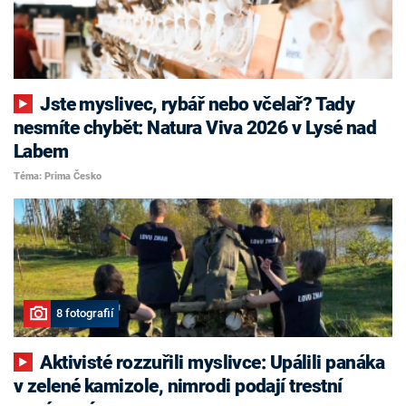
Jste myslivec, rybář nebo včelař? Tady
nesmíte chybět: Natura Viva 2026 v Lysé nad
Labem
Téma: Prima Česko
8 fotografií
Aktivisté rozzuřili myslivce: Upálili panáka
v zelené kamizole, nimrodi podají trestní