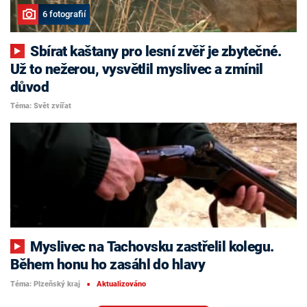
6 fotografií
Sbírat kaštany pro lesní zvěř je zbytečné.
Už to nežerou, vysvětlil myslivec a zmínil
důvod
Téma: Svět zvířat
Myslivec na Tachovsku zastřelil kolegu.
Během honu ho zasáhl do hlavy
Téma: Plzeňský kraj
Aktualizováno
■