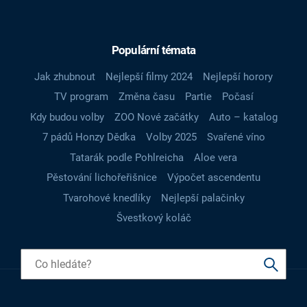
Populární témata
Jak zhubnout
Nejlepší filmy 2024
Nejlepší horory
TV program
Změna času
Partie
Počasí
Kdy budou volby
ZOO Nové začátky
Auto – katalog
7 pádů Honzy Dědka
Volby 2025
Svařené víno
Tatarák podle Pohlreicha
Aloe vera
Pěstování lichořeřišnice
Výpočet ascendentu
Tvarohové knedlíky
Nejlepší palačinky
Švestkový koláč