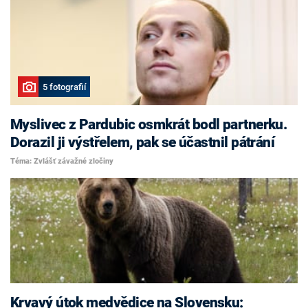
5 fotografií
Myslivec z Pardubic osmkrát bodl partnerku.
Dorazil ji výstřelem, pak se účastnil pátrání
Téma: Zvlášť závažné zločiny
Krvavý útok medvědice na Slovensku: