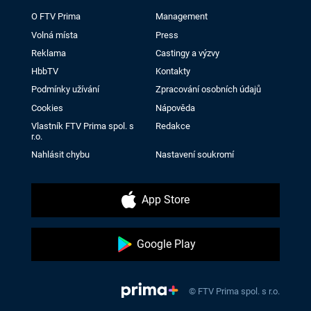
O FTV Prima
Management
Volná místa
Press
Reklama
Castingy a výzvy
HbbTV
Kontakty
Podmínky užívání
Zpracování osobních údajů
Cookies
Nápověda
Vlastník FTV Prima spol. s
Redakce
r.o.
Nahlásit chybu
Nastavení soukromí
App Store
Google Play
© FTV Prima spol. s r.o.