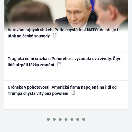
Varování tajných služeb: Putin chystá test NATO. Ve hře je i
útok na české sousedy
Tragická čelní srážka u Pohořelic si vyžádala dva životy. Čtyři
lidé utrpěli těžká zranění
Grónsko v pohotovosti: Americká firma napojená na lidi od
Trumpa chystá vrty bez povolení