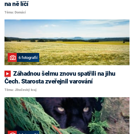
na ně líčí
Téma: Domácí
6 fotografií
Záhadnou šelmu znovu spatřili na jihu
Čech. Starosta zveřejnil varování
Téma: Jihočeský kraj