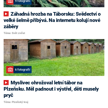
9 fotografií
Záhadná hrozba na Táborsku: Svědectví o
velké šelmě přibývá. Na internetu kolují nové
záběry
Téma: Svět zvířat
6 fotografií
Myslivec ohrožoval letní tábor na
Plzeňsku. Měl padnout i výstřel, děti musely
pryč
Téma: Plzeňský kraj