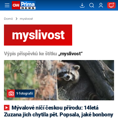
Domů
myslivost
myslivost
Výpis příspěvků ke štítku
„myslivost“
9 fotografií
Mývalové ničí českou přírodu: 14letá
Zuzana jich chytila pět. Popsala, jaké bonbony