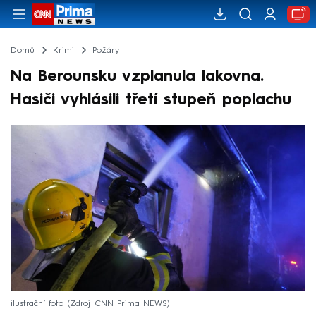
Domů
Krimi
Požáry
Na Berounsku vzplanula lakovna.
Hasiči vyhlásili třetí stupeň poplachu
ilustrační foto
Zdroj: CNN Prima NEWS