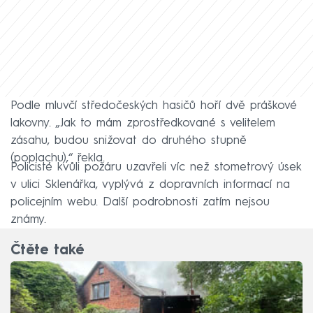
Podle mluvčí středočeských hasičů hoří dvě práškové
lakovny. „Jak to mám zprostředkované s velitelem
zásahu, budou snižovat do druhého stupně
(poplachu),“ řekla.
Policisté kvůli požáru uzavřeli víc než stometrový úsek
v ulici Sklenářka, vyplývá z dopravních informací na
policejním webu. Další podrobnosti zatím nejsou
známy.
Čtěte také