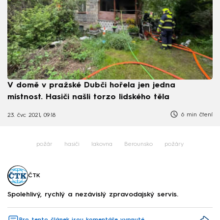
V domě v pražské Dubči hořela jen jedna
místnost. Hasiči našli torzo lidského těla
6 min čtení
23. čvc 2021, 09:18
požár
hasiči
lakovna
Berounsko
požáry
ČTK
Spolehlivý, rychlý a nezávislý zpravodajský servis.