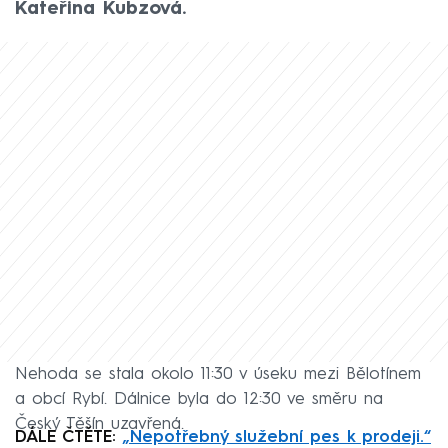
Kateřina Kubzová.
Nehoda se stala okolo 11:30 v úseku mezi Bělotínem
a obcí Rybí. Dálnice byla do 12:30 ve směru na
Český Těšín uzavřená.
DÁLE ČTĚTE:
„Nepotřebný služební pes k prodeji.“