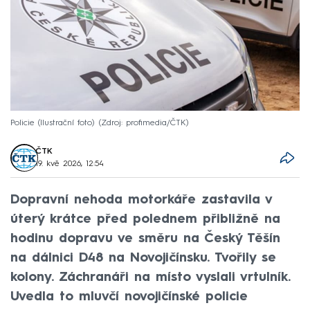
Policie (Ilustrační foto)
Zdroj: profimedia/ČTK
ČTK
19. kvě 2026, 12:54
Dopravní nehoda motorkáře zastavila v
úterý krátce před polednem přibližně na
hodinu dopravu ve směru na Český Těšín
na dálnici D48 na Novojičínsku. Tvořily se
kolony. Záchranáři na místo vyslali vrtulník.
Uvedla to mluvčí novojičínské policie