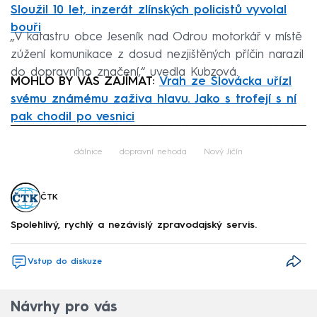
Sloužil 10 let, inzerát zlínských policistů vyvolal
bouři
„V katastru obce Jeseník nad Odrou motorkář v místě
zúžení komunikace z dosud nezjištěných příčin narazil
do dopravního značení,“ uvedla Kubzová.
MOHLO BY VÁS ZAJÍMAT:
Vrah ze Slovácka uřízl
svému známému zaživa hlavu. Jako s trofejí s ní
pak chodil po vesnici
Failed to fetch
dálnice
dopravní nehoda
Nový Jičín
ČTK
Spolehlivý, rychlý a nezávislý zpravodajský servis.
Vstup do diskuze
Návrhy pro vás