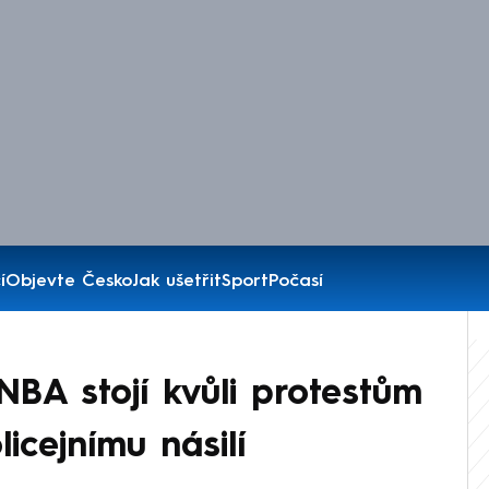
í
Objevte Česko
Jak ušetřit
Sport
Počasí
NBA stojí kvůli protestům
icejnímu násilí