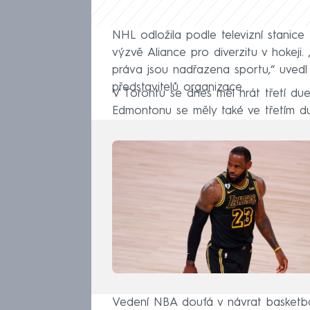
NHL odložila podle televizní stanice
výzvě Aliance pro diverzitu v hokeji. „J
práva jsou nadřazena sportu,“ uvedl
představitelů organizace.
V Torontu se dnes měl hrát třetí duel
Edmontonu se měly také ve třetím d
Vedení NBA doufá v návrat basketba