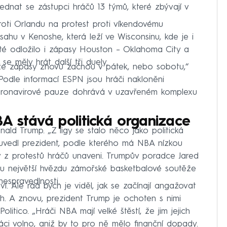
dnat se zástupci hráčů 13 týmů, které zbývají v
oti Orlandu na protest proti víkendovému
sahu v Kenoshe, která leží ve Wisconsinu, kde je i
oté odložilo i zápasy Houston – Oklahoma City a
e měly hrát další tři duely.
že zápasy znovu začnou v pátek, nebo sobotu,“
Podle informací ESPN jsou hráči nakloněni
koronavirové pauze dohrává v uzavřeném komplexu
A stává politická organizace
ald Trump. „Z ligy se stalo něco jako politická
 uvedl prezident, podle kterého má NBA nízkou
rý z protestů hráčů unaveni. Trumpův poradce Jared
u největší hvězdu zámořské basketbalové soutěže
espravedlnosti.
ví. Ale rád bych je viděl, jak se začínají angažovat
ch. A znovu, prezident Trump je ochoten s nimi
olitico. „Hráči NBA mají velké štěstí, že jim jejich
ráci volno, aniž by to pro ně mělo finanční dopady.