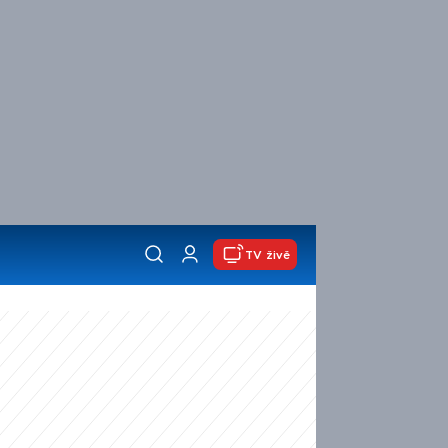
TV živě