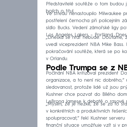
Představitelé soutěže o tom budou je
bojích o titul.
Ve středu nenastoupilo Milwaukee pr
postřelení černocha při policejním zá
sídlo Bucks. Vedení zámořské ligy p
Los Angeles Lakers – Portland. Dnes s
„Dneska se hrát nebude. Doufáme, 
uvedl viceprezident NBA Mike Bass. 
pokračování soutěže, která se po 
v Orlandu.
Podle Trumpa se z NB
Počínání NBA kritizoval prezident Don
organizace, a to není nic dobrého,“
sledovanost, protože lidé už jsou p
Kushner chce pozvat do Bílého dom
LeBrona Jamese k debatě o rasové n
„Myslím, že je hezké, že se za to sta
v konkrétních a produktivních řešení
spolupracovat,“ řekl Kushner serveru P
finanční situace umožňuje vzít si v p