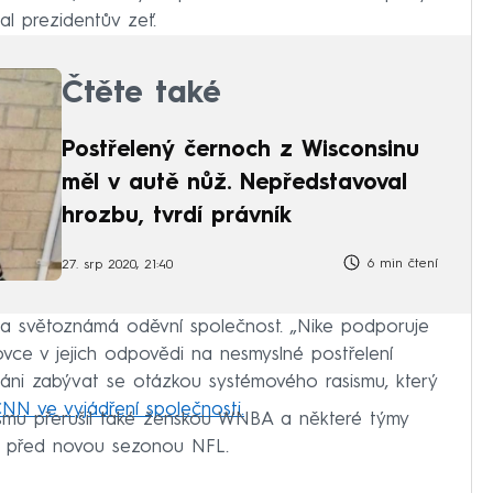
al prezidentův zeť.
Čtěte také
Postřelený černoch z Wisconsinu
měl v autě nůž. Nepředstavoval
hrozbu, tvrdí právník
6 min čtení
27. srp 2020, 21:40
ala světoznámá oděvní společnost. „Nike podporuje
ce v jejich odpovědi na nesmyslné postřelení
áni zabývat se otázkou systémového rasismu, který
CNN ve vyjádření společnosti.
asismu přerušil také ženskou WNBA a některé týmy
ky před novou sezonou NFL.