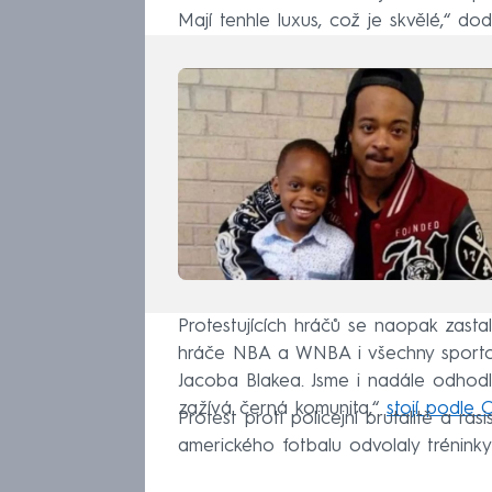
Mají tenhle luxus, což je skvělé,“ dod
Protestujících hráčů se naopak zast
hráče NBA a WNBA i všechny sportov
Jacoba Blakea. Jsme i nadále odhodl
zažívá černá komunita,“
stojí podle 
Protest proti policejní brutalitě a r
amerického fotbalu odvolaly trénin