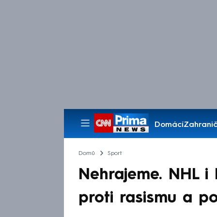
Domácí
Zahranič
Pořady
Domů
Sport
Nehrajeme. NHL i 
proti rasismu a pol