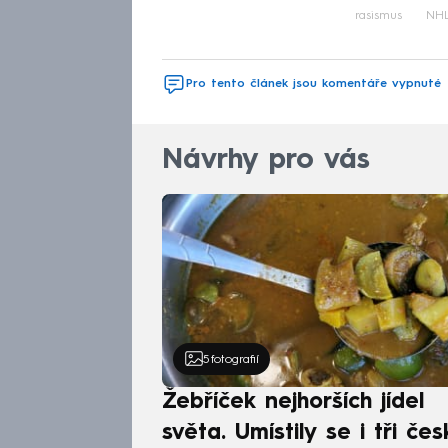
rasismus
NH
Pro tento článek jsou komentáře vypnuté
Návrhy pro vás
5
fotografií
Žebříček nejhorších jídel
světa. Umístily se i tři čes