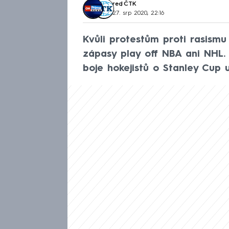
red
,
ČTK
27. srp 2020, 22:16
Kvůli protestům proti rasismu 
zápasy play off NBA ani NHL.
boje hokejistů o Stanley Cup 