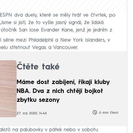
 ESPN dva duely, které se měly hrát ve čtvrtek, po
sme si jistí, že to vyšle jasný signál, že lidská
 útočník San Jose Evander Kane, jenž je jedním z
 série mezi Philadelphií a New York Islanders, v
uelu střetnout Vegas a Vancouver.
Čtěte také
Máme dost zabíjení, říkají kluby
NBA. Dva z nich chtějí bojkot
zbytku sezony
6 min čtení
27. srp 2020, 14:46
listů na palubovky v pátek nebo v sobotu.