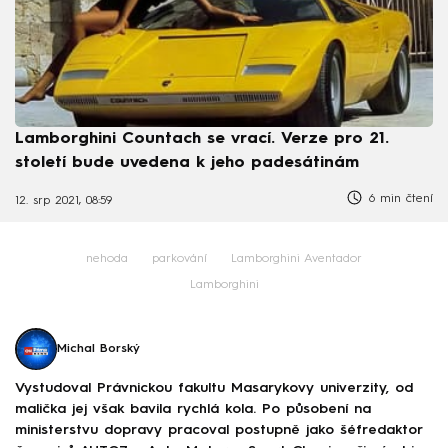
Lamborghini Countach se vrací. Verze pro 21.
století bude uvedena k jeho padesátinám
6 min čtení
12. srp 2021, 08:59
nehoda
parkování
Lamborghini Aventador
Lamborghini
Michal Borský
Vystudoval Právnickou fakultu Masarykovy univerzity, od
malička jej však bavila rychlá kola. Po působení na
ministerstvu dopravy pracoval postupně jako šéfredaktor