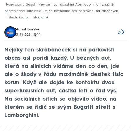
Hypersporty Bugatti Veyron i Lamborghini Aventador mají značně
nepřehledné karoserie krajně nevhodné pro parkování na stísněných
místech.
Zdroj: instagram
Michal Borský
15. říj 2021, 19:14
Nějaký ten škrábaneček si na parkovišti
občas asi pořídí každý. U běžných aut,
která na silnicích vídáme den co den, jde
ale o škody v řádu maximálně desítek tisíc
korun. Když ale dojde ke kontaktu dvou
superluxusních aut, částka letí o řád výš.
Na sociálních sítích se objevilo video, na
kterém se řidič se svým Bugatti střetl s
Lamborghini.