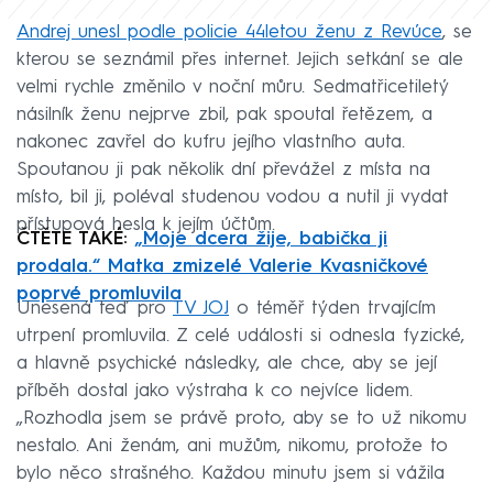
Andrej unesl podle policie 44letou ženu z Revúce
, se
kterou se seznámil přes internet. Jejich setkání se ale
velmi rychle změnilo v noční můru. Sedmatřicetiletý
násilník ženu nejprve zbil, pak spoutal řetězem, a
nakonec zavřel do kufru jejího vlastního auta.
Spoutanou ji pak několik dní převážel z místa na
místo, bil ji, poléval studenou vodou a nutil ji vydat
přístupová hesla k jejím účtům.
ČTĚTE TAKÉ:
„Moje dcera žije, babička ji
prodala.“ Matka zmizelé Valerie Kvasničkové
poprvé promluvila
Unesená teď pro
TV JOJ
o téměř týden trvajícím
utrpení promluvila. Z celé události si odnesla fyzické,
a hlavně psychické následky, ale chce, aby se její
příběh dostal jako výstraha k co nejvíce lidem.
„Rozhodla jsem se právě proto, aby se to už nikomu
nestalo. Ani ženám, ani mužům, nikomu, protože to
bylo něco strašného. Každou minutu jsem si vážila