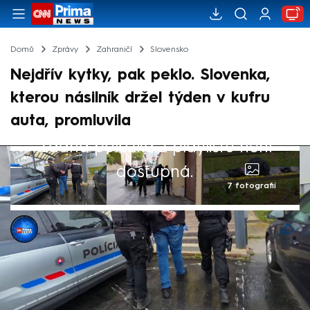
Domů
Zprávy
Zahraničí
Slovensko
Nejdřív kytky, pak peklo. Slovenka,
kterou násilník držel týden v kufru
auta, promluvila
Žádná položka z playlistu není
dostupná.
7 fotografií
CNN Prima NEWS
27. kvě 2026, 21:27
Unesená Slovenka, kterou držel muž šest
dní spoutanou v kufru od auta, popsala pro