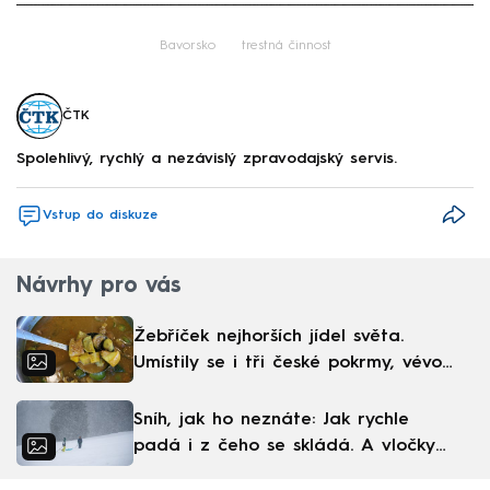
Failed to fetch
Bavorsko
trestná činnost
ČTK
Spolehlivý, rychlý a nezávislý zpravodajský servis.
Vstup do diskuze
Návrhy pro vás
Žebříček nejhorších jídel světa.
Umístily se i tři české pokrmy, vévodí
skandinávská kuchyně
Sníh, jak ho neznáte: Jak rychle
padá i z čeho se skládá. A vločky
nejsou bílé