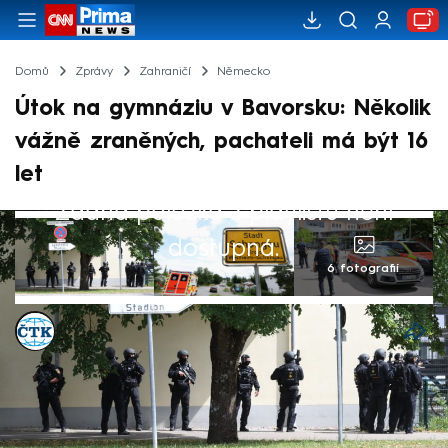
Domů
Zprávy
Zahraničí
Německo
Útok na gymnáziu v Bavorsku: Několik
vážně zraněných, pachateli má být 16
let
Žádná položka z playlistu není
dostupná.
6 fotografií
ČTK
Akt. 8. čvc 2026, 15:43
• 8. čvc 2026, 14:16
Při úterním útoku na gymnáziu v Schongau
v Bavorsku utrpěly těžká zranění nejméně