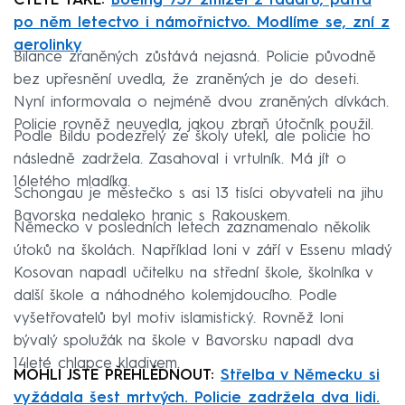
ČTĚTE TAKÉ:
Boeing 737 zmizel z radaru, pátrá
po něm letectvo i námořnictvo. Modlíme se, zní z
aerolinky
Bilance zraněných zůstává nejasná. Policie původně
bez upřesnění uvedla, že zraněných je do deseti.
Nyní informovala o nejméně dvou zraněných dívkách.
Policie rovněž neuvedla, jakou zbraň útočník použil.
Podle Bildu podezřelý ze školy utekl, ale policie ho
následně zadržela. Zasahoval i vrtulník. Má jít o
16letého mladíka.
Schongau je městečko s asi 13 tisíci obyvateli na jihu
Bavorska nedaleko hranic s Rakouskem.
Německo v posledních letech zaznamenalo několik
útoků na školách. Například loni v září v Essenu mladý
Kosovan napadl učitelku na střední škole, školníka v
další škole a náhodného kolemjdoucího. Podle
vyšetřovatelů byl motiv islamistický. Rovněž loni
bývalý spolužák na škole v Bavorsku napadl dva
14leté chlapce kladivem.
MOHLI JSTE PŘEHLÉDNOUT:
Střelba v Německu si
vyžádala šest mrtvých. Policie zadržela dva lidi.