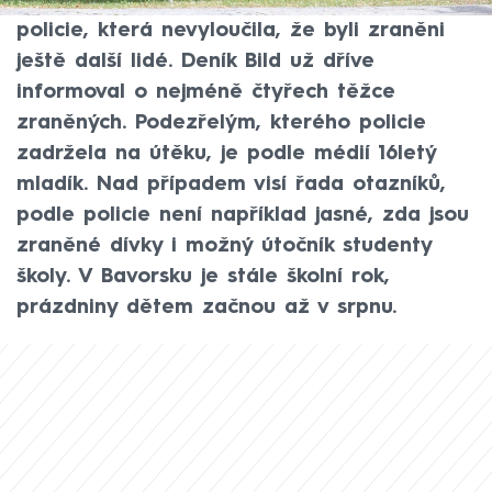
dvě dívky. Uvedla to podle agentury DPA
policie, která nevyloučila, že byli zraněni
ještě další lidé. Deník Bild už dříve
informoval o nejméně čtyřech těžce
zraněných. Podezřelým, kterého policie
zadržela na útěku, je podle médií 16letý
mladík. Nad případem visí řada otazníků,
podle policie není například jasné, zda jsou
zraněné dívky i možný útočník studenty
školy. V Bavorsku je stále školní rok,
prázdniny dětem začnou až v srpnu.