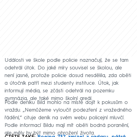
Události ve škole podle policie naznačují, že se tam
odehrál útok. Do jaké míry souvisel se školou, ale
není jasné, protože policie dosud nesdělila, zda oběti
a útočník patří mezi studenty instituce. Útok, jak
informují média, se zčásti odehrál na pozemku
gymnázia, ale také mimo školní areál.
Podle deníku Bild mohlo na místě dojít k pokusům o
vraždu. „Nemůžeme vyloučit podezření z vražedného
řádění,“ cituje deník na svém webu policejní mluvčí.
Podle informací Bildu mají mít oběti bodná poranění,
ale měly by být mimo ohrožení života.