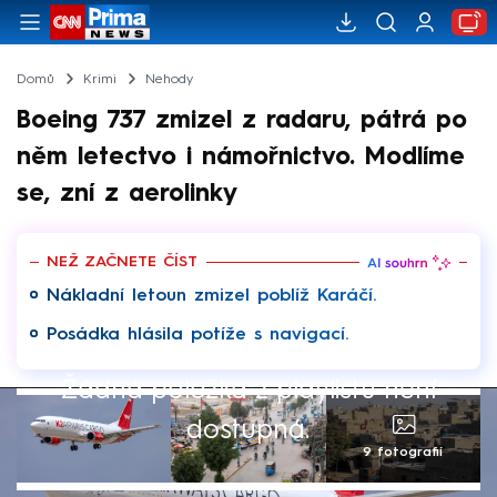
Domů
Krimi
Nehody
Boeing 737 zmizel z radaru, pátrá po
něm letectvo i námořnictvo. Modlíme
se, zní z aerolinky
NEŽ ZAČNETE ČÍST
Nákladní letoun zmizel poblíž Karáčí.
Posádka hlásila potíže s navigací.
Žádná položka z playlistu není
dostupná.
9 fotografií