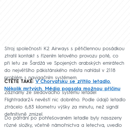
Stroj společnosti K2 Airways s pětičlennou posádkou
ztratil kontakt s řízením letového provozu poté, co
při letu ze Šardžá ve Spojených arabských emirátech
do největšího pákistánského města nahlásil v 21:18
problém s navigačním systémem.
ČTĚTE TAKÉ:
V Chorvatsku se zřítilo letadlo.
Několik mrtvých. Média popsala možnou příčinu
Záznamy ze sledovacího systému letadel
Flightradar24 nevěstí nic dobrého. Podle údajů letadlo
ztrácelo 6,83 kilometru výšky za minutu, než signál
definitivně zmizel.
Do pátrání po pohřešovaném letadle byly nasazeny
různé složky, včetně námořnictva a letectva, uvedlo