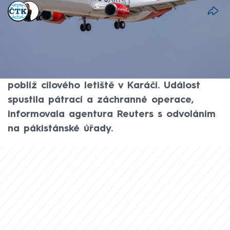
ČTK
,
Michaela Bartošová
8. čvc 2026, 07:37
Pákistánský nákladní letoun Boeing 737 s
pěti lidmi na palubě v úterý pozdě večer
ztratil kontakt po hlášení technických potíží
poblíž cílového letiště v Karáčí. Událost
spustila pátrací a záchranné operace,
informovala agentura Reuters s odvoláním
na pákistánské úřady.