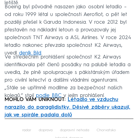
letiště.
Boeing byl původně nasazen jako osobní letadlo –
od roku 1999 létal u společnosti Aeroflot, o pět let
později přešel k Garuda Indonesia. V roce 2012 byl
přestavěn na nákladní letoun a provozovaly jej
společnosti TNT Airways a ASL Airlines. V roce 2024
letadlo nakonec převzala společnost K2 Airways,
uvedl
deník Bild
.
Ve středečním prohlášení společnost K2 Airways
identifikovala pět členů posádky na palubě letadla a
uvedla, že plně spolupracuje s pákistánským úřadem
pro civilní letectví a dalšími vládními agenturami.
„Stále se upřímně modlíme za bezpečnost našich
kolegů,“ stojí
podle BBC
v jejím prohlášení.
MOHLO VÁM UNIKNOUT:
Letadlo ve vzduchu
narazilo do paraglidistky. Děsivé záběry ukazují,
jak ve spirále padala dolů
Failed to fetch
radar
doprava
dopravní nehoda
Chorvatsko