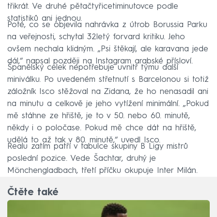
třikrát. Ve druhé pětačtyřicetiminutovce podle
statistiků ani jednou.
Poté, co se objevila nahrávka z útrob Borussia Parku
na veřejnosti, schytal 32letý forvard kritiku. Jeho
ovšem nechala klidným. „Psi štěkají, ale karavana jede
dál,“ napsal později na Instagram arabské přísloví.
Španělský celek nepotřebuje uvnitř týmu další
miniválku. Po uvedeném střetnutí s Barcelonou si totiž
záložník Isco stěžoval na Zidana, že ho nenasadil ani
na minutu a celkově je jeho vytížení minimální. „Pokud
mě stáhne ze hřiště, je to v 50. nebo 60. minutě,
někdy i o poločase. Pokud mě chce dát na hřiště,
udělá to až tak v 80. minutě,“ uvedl Isco.
Realu zatím patří v tabulce skupiny B Ligy mistrů
poslední pozice. Vede Šachtar, druhý je
Mönchengladbach, třetí příčku okupuje Inter Milán.
Čtěte také