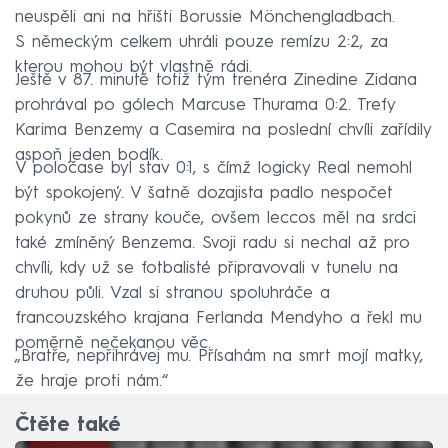
neuspěli ani na hřišti Borussie Mönchengladbach.
S německým celkem uhráli pouze remízu 2:2, za
kterou mohou být vlastně rádi.
Ještě v 87. minutě totiž tým trenéra Zinedine Zidana
prohrával po gólech Marcuse Thurama 0:2. Trefy
Karima Benzemy a Casemira na poslední chvíli zařídily
aspoň jeden bodík.
V poločase byl stav 0:1, s čímž logicky Real nemohl
být spokojený. V šatně dozajista padlo nespočet
pokynů ze strany kouče, ovšem leccos měl na srdci
také zmíněný Benzema. Svoji radu si nechal až pro
chvíli, kdy už se fotbalisté připravovali v tunelu na
druhou půli. Vzal si stranou spoluhráče a
francouzského krajana Ferlanda Mendyho a řekl mu
poměrně nečekanou věc.
„Bratře, nepřihrávej mu. Přísahám na smrt mojí matky,
že hraje proti nám.“
Čtěte také