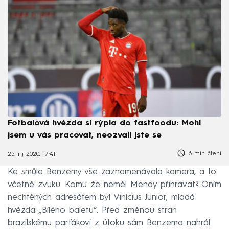
Fotbalová hvězda si rýpla do fastfoodu: Mohl
jsem u vás pracovat, neozvali jste se
6 min čtení
25. říj 2020, 17:41
Ke smůle Benzemy vše zaznamenávala kamera, a to
včetně zvuku. Komu že neměl Mendy přihrávat? Oním
nechtěných adresátem byl Vinícius Junior, mladá
hvězda „Bílého baletu“. Před změnou stran
brazilskému parťákovi z útoku sám Benzema nahrál