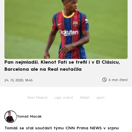
Pan nejmladší. Klenot Fati se trefil i v El Clásicu,
Barcelona ale na Real nestačila
6 min čtení
24. říj 2020, 18:46
Real Madrid
Liga mistrů
fotbal
sport
Tomáš Macák
Tomáš se stal součástí týmu CNN Prima NEWS v srpnu