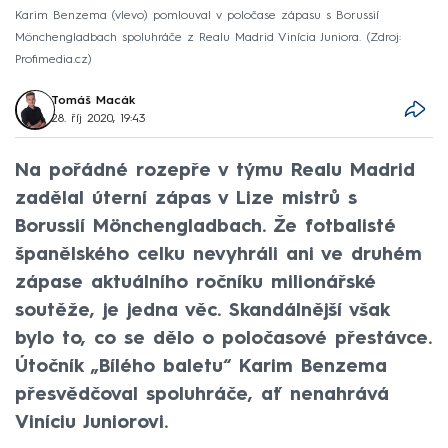
Karim Benzema (vlevo) pomlouval v poločase zápasu s Borussií
Mönchengladbach spoluhráče z Realu Madrid Vinícia Juniora.
Zdroj:
Profimedia.cz
Tomáš Macák
28. říj 2020, 19:43
Na pořádné rozepře v týmu Realu Madrid
zadělal úterní zápas v Lize mistrů s
Borussií Mönchengladbach. Že fotbalisté
španělského celku nevyhráli ani ve druhém
zápase aktuálního ročníku milionářské
soutěže, je jedna věc. Skandálnější však
bylo to, co se dělo o poločasové přestávce.
Útočník „Bílého baletu“ Karim Benzema
přesvědčoval spoluhráče, ať nenahrává
Viníciu Juniorovi.