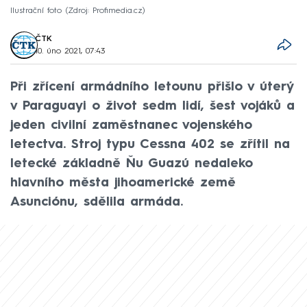
Ilustrační foto
Zdroj: Profimedia.cz
ČTK
10. úno 2021, 07:43
Při zřícení armádního letounu přišlo v úterý
v Paraguayi o život sedm lidí, šest vojáků a
jeden civilní zaměstnanec vojenského
letectva. Stroj typu Cessna 402 se zřítil na
letecké základně Ňu Guazú nedaleko
hlavního města jihoamerické země
Asunciónu, sdělila armáda.