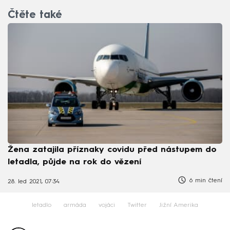
Čtěte také
Žena zatajila příznaky covidu před nástupem do
letadla, půjde na rok do vězení
6 min čtení
28. led 2021, 07:34
letadlo
armáda
vojáci
Twitter
Jižní Amerika