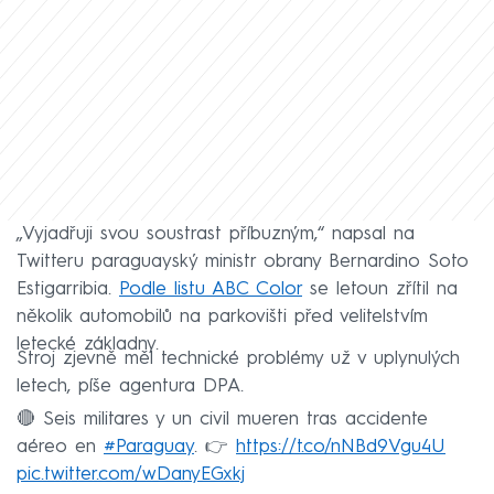
„Vyjadřuji svou soustrast příbuzným,“ napsal na
Twitteru paraguayský ministr obrany Bernardino Soto
Estigarribia.
Podle listu ABC Color
se letoun zřítil na
několik automobilů na parkovišti před velitelstvím
letecké základny.
Stroj zjevně měl technické problémy už v uplynulých
letech, píše agentura DPA.
🔴 Seis militares y un civil mueren tras accidente
aéreo en
#Paraguay
. 👉
https://t.co/nNBd9Vgu4U
pic.twitter.com/wDanyEGxkj