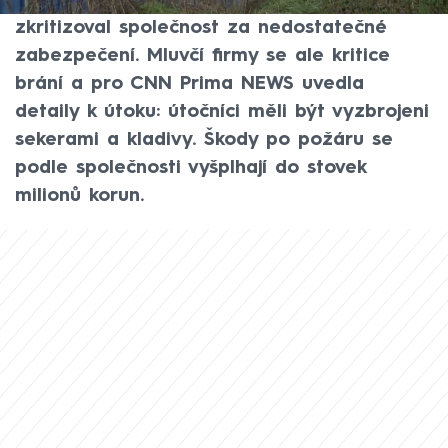
pátečním požáru. Premiér Andrej Babiš
zkritizoval společnost za nedostatečné
zabezpečení. Mluvčí firmy se ale kritice
brání a pro CNN Prima NEWS uvedla
detaily k útoku: útočníci měli být vyzbrojeni
sekerami a kladivy. Škody po požáru se
podle společnosti vyšplhají do stovek
milionů korun.