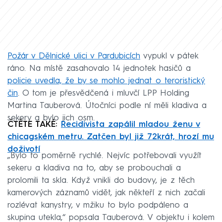
Požár v Dělnické ulici v Pardubicích
vypukl v pátek
ráno. Na místě zasahovalo 14 jednotek hasičů a
policie uvedla, že by se mohlo jednat o teroristický
čin
. O tom je přesvědčená i mluvčí LPP Holding
Martina Tauberová. Útočníci podle ní měli kladiva a
sekery a bylo jich osm.
ČTĚTE TAKÉ:
Recidivista zapálil mladou ženu v
chicagském metru. Zatčen byl již 72krát, hrozí mu
doživotí
„Bylo to poměrně rychlé. Nejvíc potřebovali využít
sekeru a kladiva na to, aby se probouchali a
prolomili ta skla. Když vnikli do budovy, je z těch
kamerových záznamů vidět, jak někteří z nich začali
rozlévat kanystry, v mžiku to bylo podpáleno a
skupina utekla,“ popsala Tauberová. V objektu i kolem