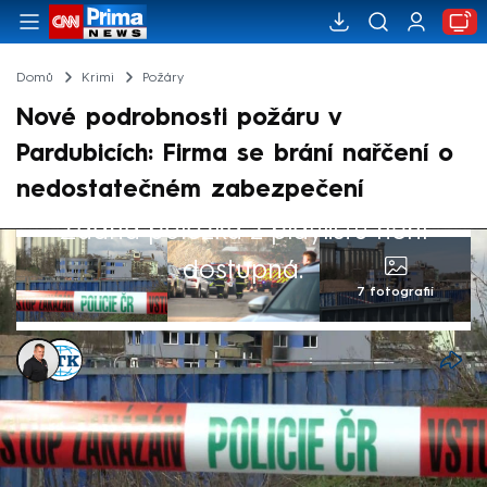
Domů
Krimi
Požáry
Nové podrobnosti požáru v
Pardubicích: Firma se brání nařčení o
nedostatečném zabezpečení
Žádná položka z playlistu není
dostupná.
7 fotografií
Patrik Buňka
,
ČTK
Akt. 22. bře 2026, 21:04
• 22. bře 2026, 20:53
Policie ukončila ohledání areálu zbrojařské
firmy LPP Holding v Pardubicích po