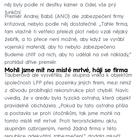
něj byly podle ní desítky kamer a čidel, vše prý
funkční.
Premiér Andrej Babiš (ANO) ale zabezpečení firmy
kritizoval, nebylo podle něj dostatečné. „Tahle firma,
tam vlastně ti vetřelci přelezli plot nebo vzali nějaký
žebřík, a to přece není možné, aby když se vyrábí
vojenský materiál, aby to nebylo zabezpečeno.
Budeme chtít od nich, aby to udělali na své náklady,“
prohlásil dříve premiér.
Mohli jsme mít na místě mrtvé, hájí se firma
Tauberová ale vysvětlila, že skupina vnikla k objektům
společnosti LPP přes pozemky jiných firem, mezi nimiž
z důvodu probíhající rekonstrukce plot chyběl. Navíc
uvedla, že v areálu byla fyzická ostraha, která objekt
pravidelně obcházela. „Pokud by tato ostraha přišla
a postavila se proti útočníkům, tak jsme mohli na
tomto místě mít mrtvé. Proti teroristickému aktu,
skupinám ozbrojeným, nemá žádná firma v této
republice adekvátní zabezpečení,“ dodala mluvčí.