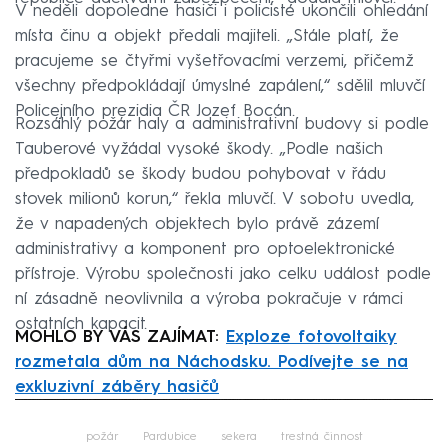
V neděli dopoledne hasiči i policisté ukončili ohledání
místa činu a objekt předali majiteli. „Stále platí, že
pracujeme se čtyřmi vyšetřovacími verzemi, přičemž
všechny předpokládají úmyslné zapálení,“ sdělil mluvčí
Policejního prezidia ČR Jozef Bocán.
Rozsáhlý požár haly a administrativní budovy si podle
Tauberové vyžádal vysoké škody. „Podle našich
předpokladů se škody budou pohybovat v řádu
stovek milionů korun,“ řekla mluvčí. V sobotu uvedla,
že v napadených objektech bylo právě zázemí
administrativy a komponent pro optoelektronické
přístroje. Výrobu společnosti jako celku událost podle
ní zásadně neovlivnila a výroba pokračuje v rámci
ostatních kapacit.
MOHLO BY VÁS ZAJÍMAT:
Exploze fotovoltaiky
rozmetala dům na Náchodsku. Podívejte se na
exkluzivní záběry hasičů
Failed to fetch
požár
Pardubice
sekera
trestná činnost