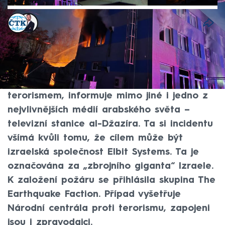
ČTK
,
Tomáš Kačmár
Akt. 20. bře 2026, 17:39
• 20. bře 2026, 14:08
O požáru v průmyslovém areálu v
Pardubicích, který podle ministra vnitra
Lubomíra Metnara (ANO) nejspíš souvisí s
terorismem, informuje mimo jiné i jedno z
nejvlivnějších médií arabského světa –
televizní stanice al-Džazíra. Ta si incidentu
všímá kvůli tomu, že cílem může být
izraelská společnost Elbit Systems. Ta je
označována za „zbrojního giganta“ Izraele.
K založení požáru se přihlásila skupina The
Earthquake Faction. Případ vyšetřuje
Národní centrála proti terorismu, zapojeni
jsou i zpravodajci.