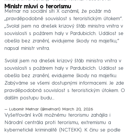
Ministr mluví o terorismu
Metnar na sociální síti X oznámil, že požár má
„pravděpodobně souvislost s teroristickým útokem“.
„Svolal jsem na dnešek krizový štáb ministra vnitra v
souvislosti s požárem haly v Pardubicích. Událost se
obešla bez zranění, evidujeme škody na majetku,“
napsal ministr vnitra.
Svolal jsem na dnešek krizový štáb ministra vnitra v
souvislosti s požárem haly v Pardubicích. Událost se
obešla bez zranění, evidujeme škody na majetku.
Zabýváme se všemi dostupnými informacemi. Je zde
pravděpodobná souvislost s teroristickým útokem. O
dalším postupu budu…
— Lubomír Metnar (@metnarl)
March 20, 2026
Vyšetřování kvůli možnému terorismu zahájila i
Národní centrála proti terorismu, extremismu a
kybernetické kriminalitě (NCTEKK). K činu se podle