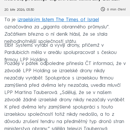
6 min čtení
20. bře 2026, 05:30
Ta je
izraelským listem The Times of Israel
označována za „giganta obranného průmyslu“.
Začátkem března o ní deník hlásil, že se stala
nejhodnotnější společností státu.
Elbit Systems vyrábí a vyvíjí drony, přičemž v
Pardubicích měla v areálu spolupracovat s českou
firmou LPP Holding.
Později v pátek odpoledne přinesla ČT informaci, že v
závodě LPP Holding se izraelské drony nikdy
nezačaly vyrábět. Spolupráce s izraelskou firmou
zamýšlená před dvěma lety nezačala, uvedla mluvčí
LPP Martina Tauberová. „Sděluji, že se v našem
závodě žádné izraelské drony nikdy nezačaly vyrábět.
K před dvěma lety zamýšlené spolupráci s touto
izraelskou společností totiž nikdy nedošlo, a to z
důvodu zrušení tendru na předmětný typ dronů stran
ministerstva obrany,“ sdělila televizi Tauberová.