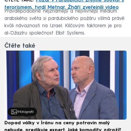
ČTĚTE TAKÉ:
Požár v Pardubicích zřejmě souvisí s
terorismem, tvrdí Metnar. Žháři zveřejnili video
Pravděpodobně nejznámější a nejvlivnější médium
arabského světa si pardubického požáru všímá právě
kvůli návaznosti na Izrael. Klíčovým faktorem je pro
al-Džazíru společnost Elbit Systems.
Čtěte také
9
fotografií
Dopad války v Íránu na ceny potravin malý
nebude, predikuje expert. Jaké komodity zdraží?