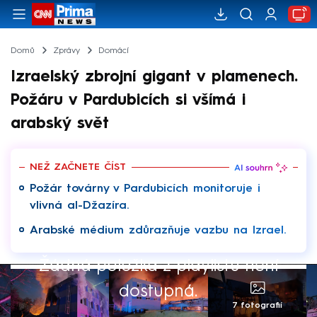
Domů
Zprávy
Domácí
Izraelský zbrojní gigant v plamenech.
Požáru v Pardubicích si všímá i
arabský svět
NEŽ ZAČNETE ČÍST
Požár továrny v Pardubicích monitoruje i
vlivná al-Džazíra.
Arabské médium zdůrazňuje vazbu na Izrael.
Žádná položka z playlistu není
dostupná.
7 fotografií