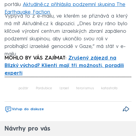
portálu
Aktuálně.cz přihlásila podzemní skupina The
Earthquake Faction
.
Vyplývá to z e-mailu, ve kterém se přiznává a který
má mít Aktuálně.cz k dispozici. „Dnes brzy ráno bylo
klíčové výrobní centrum izraelských zbraní zapáleno
podzemní skupinou, aby ukončilo svou roli v
probíhající izraelské genocidě v Gaze,“ má stát v e-
mailu.
MOHLO BY VÁS ZAJÍMAT:
Zrušený zájezd na
Blízký východ? Klienti mají tři možnosti, poradili
experti
Failed to fetch
požár
Pardubice
Izrael
terorismus
katastrofa
Vstup do diskuze
Návrhy pro vás