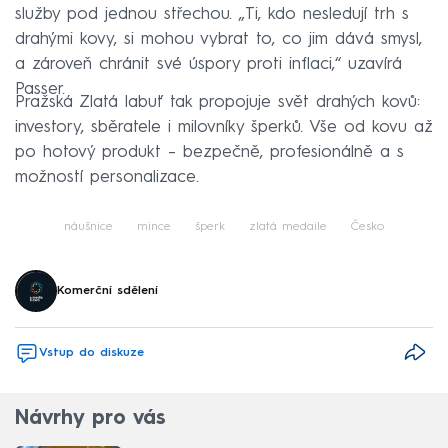
služby pod jednou střechou. „Ti, kdo nesledují trh s
drahými kovy, si mohou vybrat to, co jim dává smysl,
a zároveň chránit své úspory proti inflaci,“ uzavírá
Passer.
Pražská Zlatá labuť tak propojuje svět drahých kovů:
investory, sběratele i milovníky šperků. Vše od kovu až
po hotový produkt – bezpečně, profesionálně a s
možností personalizace.
náušnice
mince
šperk
zlatá medaile
Česko
Komerční sdělení
Vstup do diskuze
Návrhy pro vás