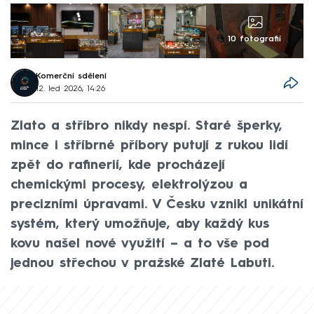
10 fotografií
Komerční sdělení
12. led 2026, 14:26
Zlato a stříbro nikdy nespí. Staré šperky,
mince i stříbrné příbory putují z rukou lidí
zpět do rafinerií, kde procházejí
chemickými procesy, elektrolýzou a
precizními úpravami. V Česku vznikl unikátní
systém, který umožňuje, aby každý kus
kovu našel nové využití – a to vše pod
jednou střechou v pražské Zlaté Labuti.