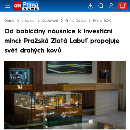
Domů
Lifestyle
Cestování
Prima Česko
Prima ROK
Od babiččiny náušnice k investiční
minci: Pražská Zlatá Labuť propojuje
svět drahých kovů