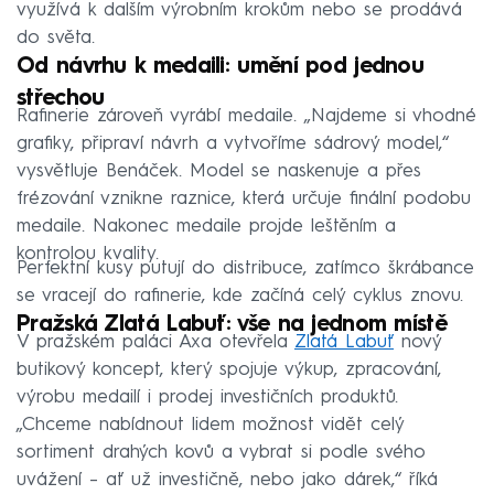
využívá k dalším výrobním krokům nebo se prodává
do světa.
Od návrhu k medaili: umění pod jednou
střechou
Rafinerie zároveň vyrábí medaile. „Najdeme si vhodné
grafiky, připraví návrh a vytvoříme sádrový model,“
vysvětluje Benáček. Model se naskenuje a přes
frézování vznikne raznice, která určuje finální podobu
medaile. Nakonec medaile projde leštěním a
kontrolou kvality.
Perfektní kusy putují do distribuce, zatímco škrábance
se vracejí do rafinerie, kde začíná celý cyklus znovu.
Pražská Zlatá Labuť: vše na jednom místě
V pražském paláci Axa otevřela
Zlatá Labuť
nový
butikový koncept, který spojuje výkup, zpracování,
výrobu medailí i prodej investičních produktů.
„Chceme nabídnout lidem možnost vidět celý
sortiment drahých kovů a vybrat si podle svého
uvážení – ať už investičně, nebo jako dárek,“ říká