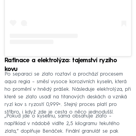
Rafinace a elektrolýza: tajemství ryzího
kovu
Po separaci se zlato roztaví a prochází procesem
aqua regia – směsí vysoce korozivních kyselin, která
ho promění v hnědý prášek. Následuje elektrolýza, při
které se zlato usadí na titanových deskách a vzniká
ryzí kov s ryzostí 0,999+. Stejný proces platí pro
stříbro, i když zde je cesta o něco jednodušší.
„Pokud jde o kyselinu, sama obsahuje zlato –
například v nádobě vidíte 2,5 kilogramu tekutého
zlata,“ doplňuje Benáček. Finální granulát se pak