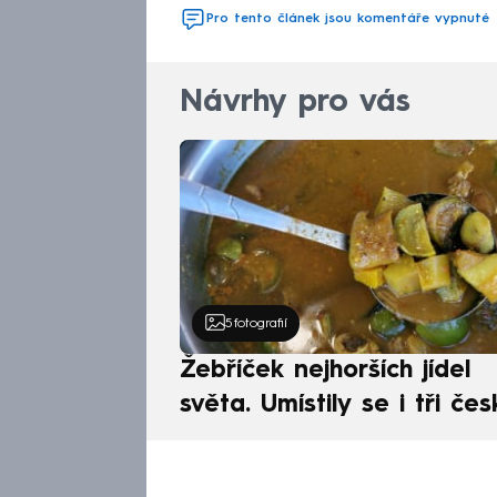
Pro tento článek jsou komentáře vypnuté
Návrhy pro vás
5
fotografií
Žebříček nejhorších jídel
světa. Umístily se i tři čes
pokrmy, vévodí skandináv
kuchyně