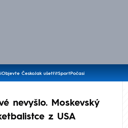
í
Objevte Česko
Jak ušetřit
Sport
Počasí
vé nevyšlo. Moskevský
ketbalistce z USA