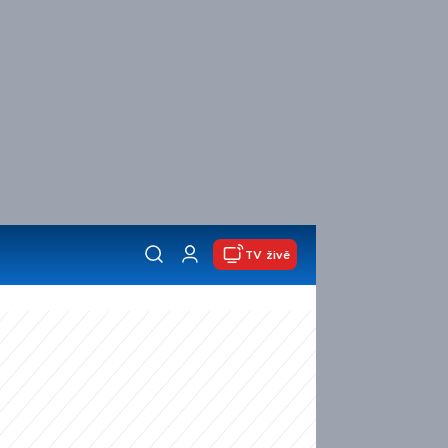
TV živě