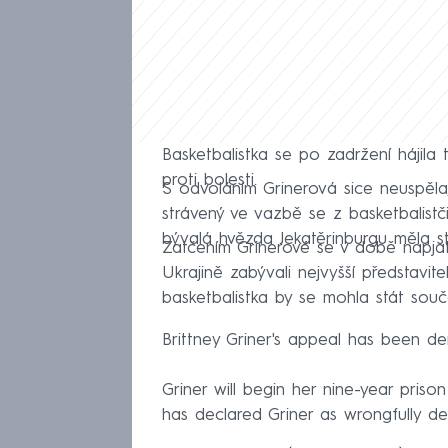
Basketbalistka se po zadržení hájila 
proti bolesti.
S odvoláním Grinerová sice neuspěl
strávený ve vazbě se z basketbalistč
bývalá hvězda Jekatěrinburgu měla str
Zatčením Grinerové se v době napja
Ukrajině zabývali nejvyšší představi
basketbalistka by se mohla stát souč
Brittney Griner's appeal has been de
Griner will begin her nine-year pris
has declared Griner as wrongfully d