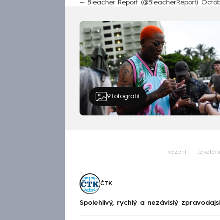
— Bleacher Report (@BleacherReport)
Octob
9
fotografií
vězení
Jekatěr
ČTK
Spolehlivý, rychlý a nezávislý zpravodajs