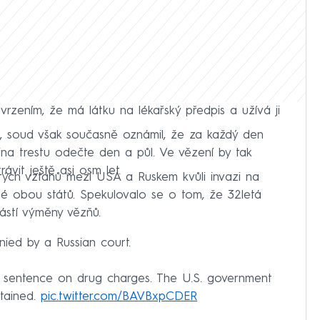
tvrzením, že má látku na lékařský předpis a užívá ji
a, soud však současně oznámil, že za každý den
ina trestu odečte den a půl. Ve vězení by tak
ávit ještě asi osm let.
tých vztahů mezi USA a Ruskem kvůli invazi na
telé obou států. Spekulovalo se o tom, že 32letá
ástí výměny vězňů.
nied by a Russian court.
on sentence on drug charges. The U.S. government
etained.
pic.twitter.com/BAVBxpCDER