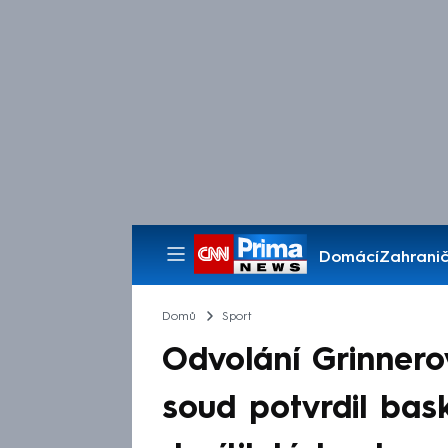
Domácí
Zahranič
Pořady
Domů
Sport
Odvolání Grinnero
soud potvrdil bas