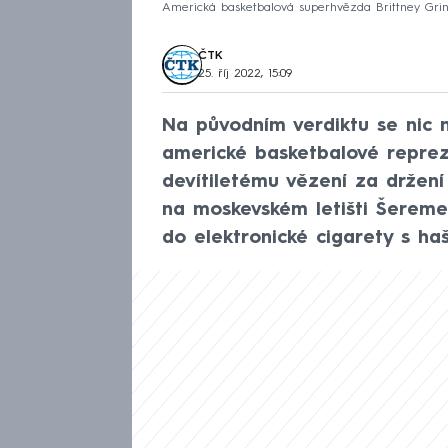
Americká basketbalová superhvězda Brittney Gri
ČTK
25. říj 2022, 15:09
Na původním verdiktu se nic 
americké basketbalové reprez
devítiletému vězení za držení
na moskevském letišti Šereme
do elektronické cigarety s ha