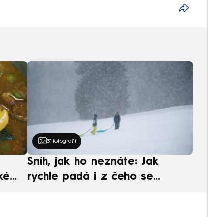
31
fotografií
Sníh, jak ho neznáte: Jak
ké
rychle padá i z čeho se
ská
skládá. A vločky nejsou bílé