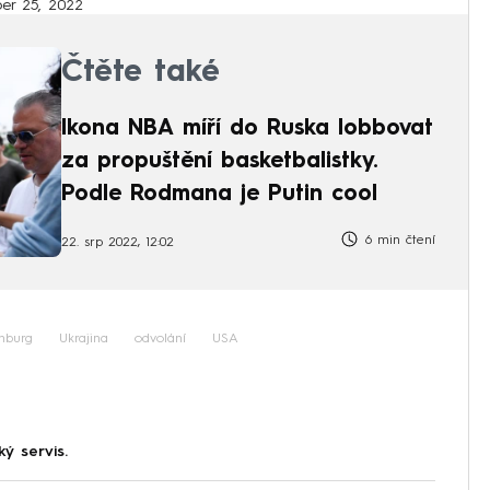
er 25, 2022
Čtěte také
Ikona NBA míří do Ruska lobbovat
za propuštění basketbalistky.
Podle Rodmana je Putin cool
6 min čtení
22. srp 2022, 12:02
inburg
Ukrajina
odvolání
USA
ký servis.