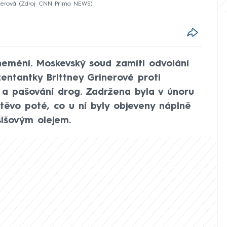
nerová
Zdroj: CNN Prima NEWS
nemění. Moskevský soud zamítl odvolání
entantky Brittney Grinerové proti
 a pašování drog. Zadržena byla v únoru
těvo poté, co u ní byly objeveny náplně
šišovým olejem.