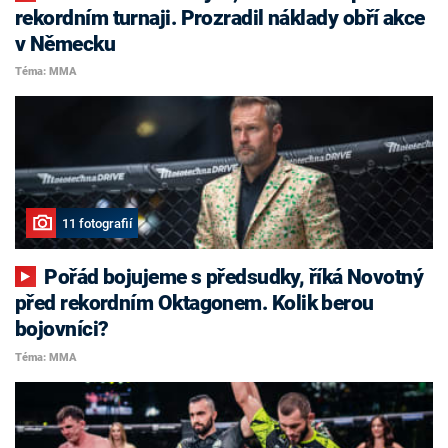
rekordním turnaji. Prozradil náklady obří akce
v Německu
Téma: MMA
11 fotografií
Pořád bojujeme s předsudky, říká Novotný
před rekordním Oktagonem. Kolik berou
bojovníci?
Téma: MMA