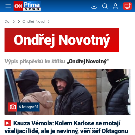
Domů
Ondřej Novotný
Ondřej Novotný
Výpis příspěvků ke štítku
„Ondřej Novotný“
6 fotografií
Kauza Vémola: Kolem Karlose se motají
všelijací lidé, ale je nevinný, věří šéf Oktagonu