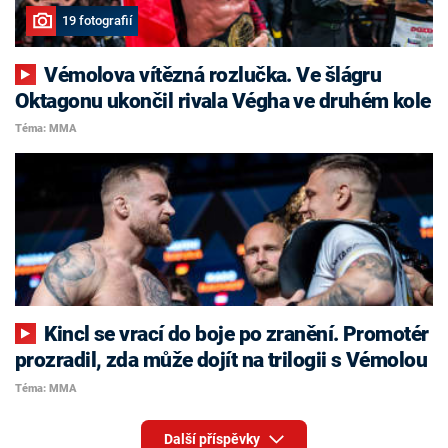
19 fotografií
Vémolova vítězná rozlučka. Ve šlágru
Oktagonu ukončil rivala Végha ve druhém kole
Téma: MMA
Kincl se vrací do boje po zranění. Promotér
prozradil, zda může dojít na trilogii s Vémolou
Téma: MMA
Další příspěvky