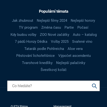
Populární témata
Jak zhubnout
Nejlepší filmy 2024
Nejlepší horory
TV program
Změna času
Partie
Počasí
Kdy budou volby
ZOO Nové začátky
Auto – katalog
7 pádů Honzy Dědka
Volby 2025
Svařené víno
Tatarák podle Pohlreicha
Aloe vera
Pěstování lichořeřišnice
Výpočet ascendentu
Tvarohové knedlíky
Nejlepší palačinky
Švestkový koláč
O FTV Prima
Management