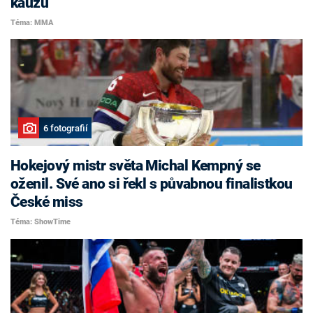
kauzu
Téma: MMA
6 fotografií
Hokejový mistr světa Michal Kempný se
oženil. Své ano si řekl s půvabnou finalistkou
České miss
Téma: ShowTime