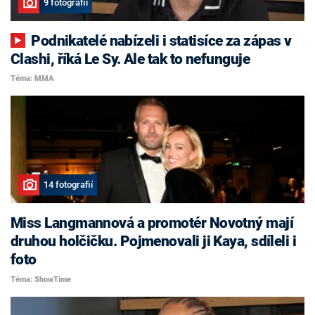
9 fotografií
Podnikatelé nabízeli i statisíce za zápas v
Clashi, říká Le Sy. Ale tak to nefunguje
Téma: MMA
14 fotografií
Miss Langmannová a promotér Novotný mají
druhou holčičku. Pojmenovali ji Kaya, sdíleli i
foto
Téma: ShowTime