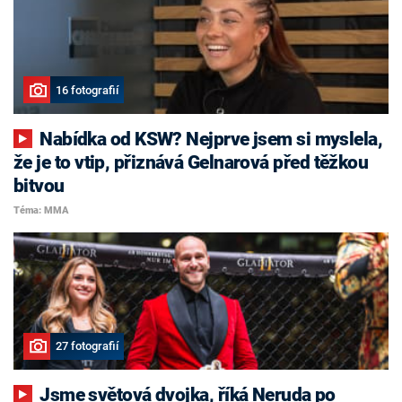
16 fotografií
Nabídka od KSW? Nejprve jsem si myslela,
že je to vtip, přiznává Gelnarová před těžkou
bitvou
Téma: MMA
27 fotografií
Jsme světová dvojka, říká Neruda po