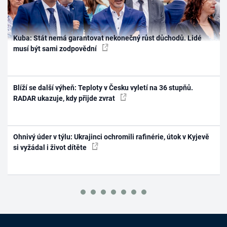
Kuba: Stát nemá garantovat nekonečný růst důchodů. Lidé
musí být sami zodpovědní
Blíží se další výheň: Teploty v Česku vyletí na 36 stupňů.
RADAR ukazuje, kdy přijde zvrat
Ohnivý úder v týlu: Ukrajinci ochromili rafinérie, útok v Kyjevě
si vyžádal i život dítěte