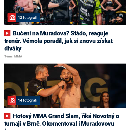
13 fotografií
Bučení na Muradova? Stádo, reaguje
trenér. Vémola poradil, jak si znovu získat
diváky
Téma: MMA
14 fotografií
Hotový MMA Grand Slam, říká Novotný o
turnaji v Brně. Okomentoval i Muradovovu