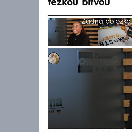
těžkou bitvou
Žádná položka z
Ondřej Němec
18. říj 2024, 18:27
Má před sebou náročnou zkouš
se už několikrát v organizaci
talentovaná bojovnice. V sobot
velké polské organizace KSW. 
Steczkowská. „Doufám, že hat
mezi profesionálkami Gelnar