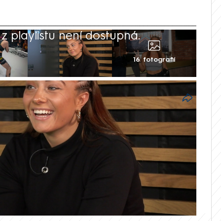
 playlistu není dostupná.
16 fotografií
ku zápasnických kvalit. Hana Gelnarová
 Clash of the Stars prezentovala jako
u 19. října ale vstoupí poprvé do klece
Její soupeřkou bude Polka Dominika
erům zavřu pusu,“ říká před premiérou
ová v rozhovoru pro CNN Prima NEWS.