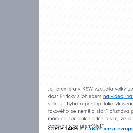
Její premiéra v KSW vzbudila velký 
dost kriticky s ohledem
na video, n
velkou chybu a přešlap. Jako zkušen
takového se nemělo stát,“ přiznává p
mám na sociálních sítích a vím, že 
opravdu více přemýšlet.“
ČTĚTE TAKÉ:
Z Clashe mezi evrops