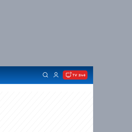
TV živě