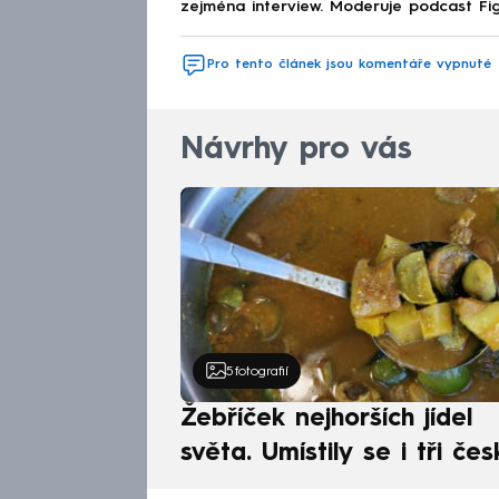
zejména interview. Moderuje podcast Fi
Pro tento článek jsou komentáře vypnuté
Návrhy pro vás
5
fotografií
Žebříček nejhorších jídel
světa. Umístily se i tři čes
pokrmy, vévodí skandináv