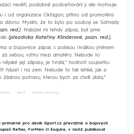
nizaci nevěří, podobné podceňování ji ale motivuje.
dku i od organizace Oktagon, přímo od promotéra
a dávno. Myslím, že to bylo po souboji se Satnady
zn. red.)
. Nabízel mi tehdy zápas, byli jsme
saki
(přezdívka Kateřiny Klinderové, pozn. red.)
,
rka a bojovnice zápas s polskou rivalkou jménem
 za sebou, výhry mezi amatéry. Nebude to
nějaké její zápasy, je tvrdá,“ hodnotí soupeřku
tít házet i na zem. Nebude to tak lehké, jak si
 žádnou potravu, kterou bych za chvíli zbila,“
emiéra
sport
Ondřej Novotný
l primárně pro deník iSport.cz převážně o bojových
opisů Reflex, ForMen či Esquire, v nichž publikoval