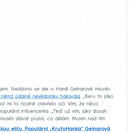
zájem. Nedávno se ale o Haně Gelnarové mluvilo
a němž údajně nevědomky hajlovala
. „Beru to jako
ost mi to hodně otevřelo oči. Vím, že něco
opulární influencerka. „Teď už vím, jaký dosah
si musím dávat pozor, co dělám. Musím nad tím
kou elitu. Populární „KrutoHanka“ Gelnarová