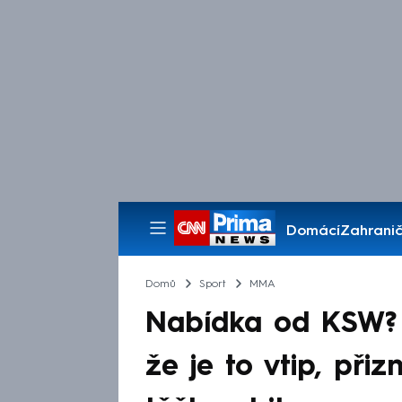
Domácí
Zahranič
Pořady
Domů
Sport
MMA
Nabídka od KSW? N
že je to vtip, při