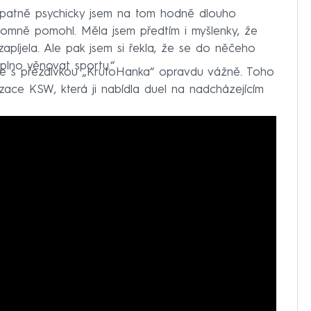
e špatně psychicky jsem na tom hodně dlouho
romně pomohl. Měla jsem předtím i myšlenky, že
apíjela. Ale pak jsem si řekla, že se do něčeho
plno věnovat sportu.“
ice s přezdívkou „KrutoHanka“ opravdu vážně. Toho
nizace KSW, která ji nabídla duel na nadcházejícím