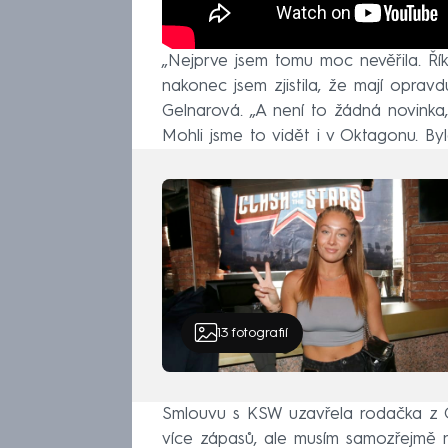
„Nejprve jsem tomu moc nevěřila. Říka
nakonec jsem zjistila, že mají oprav
Gelnarová. „A není to žádná novinka,
Mohli jsme to vidět i v Oktagonu. By
13
fotografií
Smlouvu s KSW uzavřela rodačka z Os
více zápasů, ale musím samozřejmě n