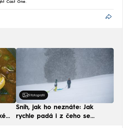
ght Cast One.
31
fotografií
Sníh, jak ho neznáte: Jak
ké
rychle padá i z čeho se
ská
skládá. A vločky nejsou bílé