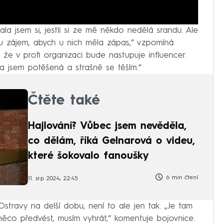
la jsem si, jestli si ze mě někdo nedělá srandu. Ale
du zájem, abych u nich měla zápas,“ vzpomíná
 že v profi organizaci bude nastupuje influencer.
la jsem potěšená a strašně se těším.“
Čtěte také
Hajlování? Vůbec jsem nevěděla,
co dělám, říká Gelnarová o videu,
které šokovalo fanoušky
6 min čtení
11. srp 2024, 22:45
travy na delší dobu, není to ale jen tak. „Je tam
ěco předvést, musím vyhrát,“ komentuje bojovnice.