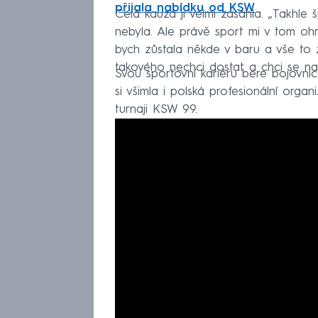
přijala nabídku od KSW
Celá kauza ji velmi zasáhla. „Takhl
nebyla. Ale právě sport mi v tom oh
bych zůstala někde v baru a vše to z
takového nechci dostat a chci se na
Svou sportovní kariéru bere bojovn
si všimla i polská profesionální orga
turnaji KSW 99.