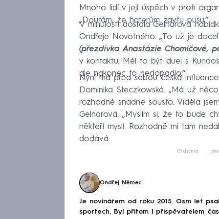
Mnoho lidí v její úspěch v profi orga
„Doufám, že haterům zavřu pusu.“
V minulosti dostala Gelnarová nabí
Ondřeje Novotného. „To už je docel
(přezdívka Anastázie Chomičové, po
v kontaktu. Měl to být duel s Kundo
ale nakonec to nedopadlo.“
Nyní má před sebou česká influence
Dominika Steczkowská. „Má už něco
rozhodně snadné sousto. Viděla jsem 
Gelnarová. „Myslím si, že to bude ch
někteří myslí. Rozhodně mi tam nedali
dodává.
Ostrava
pr
Ondřej Němec
Je novinářem od roku 2015. Osm let psa
sportech. Byl přitom i přispěvatelem čas