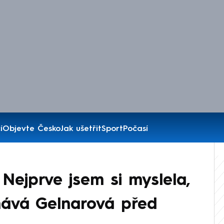
í
Objevte Česko
Jak ušetřit
Sport
Počasí
ejprve jsem si myslela,
znává Gelnarová před