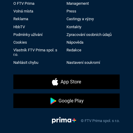
O FTV Prima
Management
Volná místa
Press
Reklama
Castingy a výzvy
HbbTV
Kontakty
Podmínky užívání
Zpracování osobních údajů
Cookies
Nápověda
Vlastník FTV Prima spol. s
Redakce
r.o.
Nahlásit chybu
Nastavení soukromí
App Store
Google Play
© FTV Prima spol. s r.o.