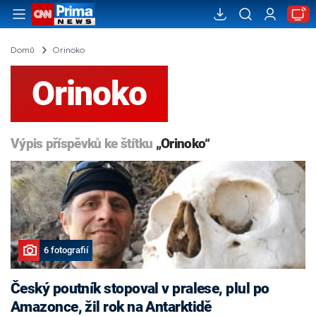
Domů
Orinoko
Orinoko
Výpis příspěvků ke štítku
„Orinoko“
6 fotografií
Český poutník stopoval v pralese, plul po
Amazonce, žil rok na Antarktidě