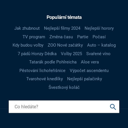
Populární témata
Jak zhubnout
Nejlepší filmy 2024
Nejlepší horory
TV program
Změna času
Partie
Počasí
Kdy budou volby
ZOO Nové začátky
Auto – katalog
7 pádů Honzy Dědka
Volby 2025
Svařené víno
Tatarák podle Pohlreicha
Aloe vera
Pěstování lichořeřišnice
Výpočet ascendentu
Tvarohové knedlíky
Nejlepší palačinky
Švestkový koláč