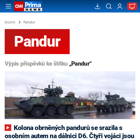
Domů
Pandur
Pandur
Výpis příspěvků ke štítku
„Pandur“
Kolona obrněných pandurů se srazila s
osobním autem na dálnici D6. Čtyři vojáci jsou