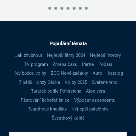
Populární témata
Jak zhubnout
Nejlepší filmy 2024
Nejlepší horory
TV program
Změna času
Partie
Počasí
Kdy budou volby
ZOO Nové začátky
Auto – katalog
7 pádů Honzy Dědka
Volby 2025
Svařené víno
Tatarák podle Pohlreicha
Aloe vera
Pěstování lichořeřišnice
Výpočet ascendentu
Tvarohové knedlíky
Nejlepší palačinky
Švestkový koláč