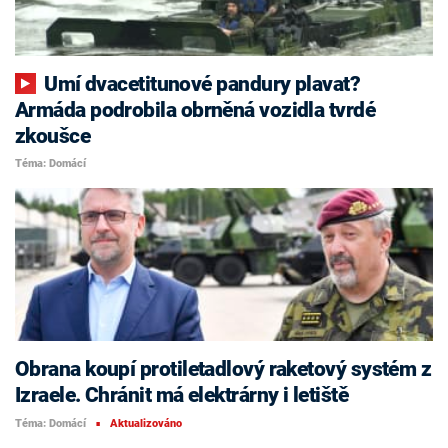
Umí dvacetitunové pandury plavat?
Armáda podrobila obrněná vozidla tvrdé
zkoušce
Téma: Domácí
Obrana koupí protiletadlový raketový systém z
Izraele. Chránit má elektrárny i letiště
Téma: Domácí
Aktualizováno
■