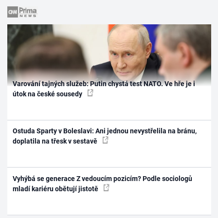
Varování tajných služeb: Putin chystá test NATO. Ve hře je i
útok na české sousedy
Ostuda Sparty v Boleslavi: Ani jednou nevystřelila na bránu,
doplatila na třesk v sestavě
Vyhýbá se generace Z vedoucím pozicím? Podle sociologů
mladí kariéru obětují jistotě