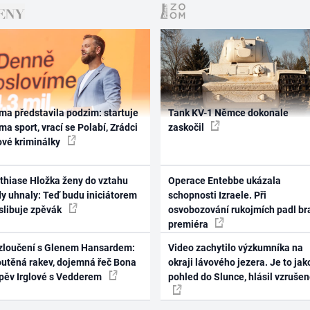
ma představila podzim: startuje
Tank KV-1 Němce dokonale
ma sport, vrací se Polabí, Zrádci
zaskočil
ové kriminálky
thiase Hložka ženy do vztahu
Operace Entebbe ukázala
dy uhnaly: Teď budu iniciátorem
schopnosti Izraele. Při
 slibuje zpěvák
osvobozování rukojmích padl br
premiéra
zloučení s Glenem Hansardem:
Video zachytilo výzkumníka na
outěná rakev, dojemná řeč Bona
okraji lávového jezera. Je to jak
zpěv Irglové s Vedderem
pohled do Slunce, hlásil vzruše