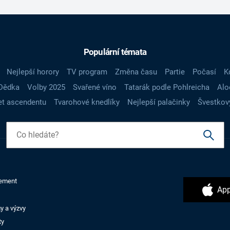
Populární témata
Nejlepší horory
TV program
Změna času
Partie
Počasí
K
Dědka
Volby 2025
Svařené víno
Tatarák podle Pohlreicha
Alo
t ascendentu
Tvarohové knedlíky
Nejlepší palačinky
Švestkov
ement
App
y a výzvy
ty