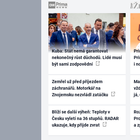
Kuba: Stát nemá garantovat
Pri
nekonečný růst důchodů. Lidé musí
Pri
být sami zodpovědní
i n
Zemřel už před příjezdem
Ma
záchranářů. Motorkář na
vž
Znojemsku nezvládl zatáčku
já,
Blíží se další výheň: Teploty v
Ro
Česku vyletí na 36 stupňů. RADAR
Pr
ukazuje, kdy přijde zvrat
a 