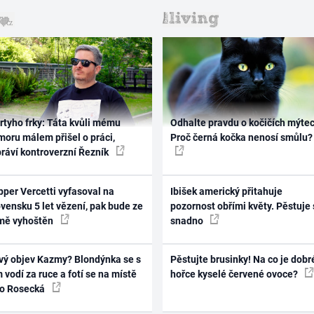
rtyho frky: Táta kvůli mému
Odhalte pravdu o kočičích mýtec
oru málem přišel o práci,
Proč černá kočka nenosí smůlu?
práví kontroverzní Řezník
per Vercetti vyfasoval na
Ibišek americký přitahuje
vensku 5 let vězení, pak bude ze
pozornost obřími květy. Pěstuje 
mě vyhoštěn
snadno
vý objev Kazmy? Blondýnka se s
Pěstujte brusinky! Na co je dobr
 vodí za ruce a fotí se na místě
hořce kyselé červené ovoce?
ko Rosecká