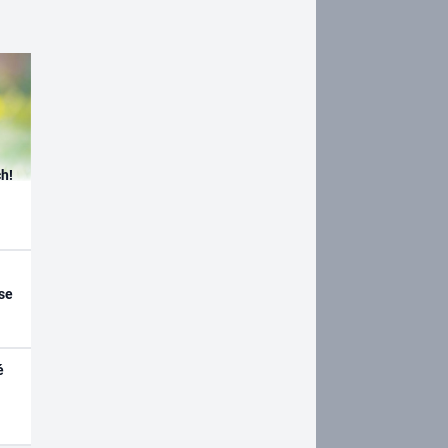
h!
se
é