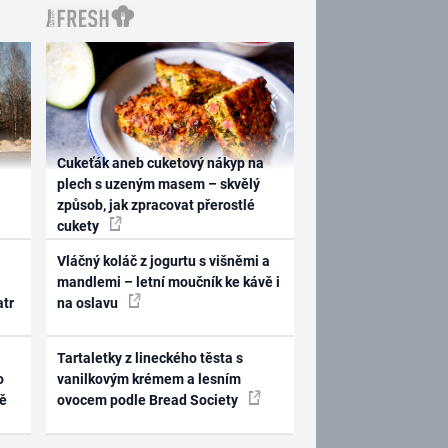
Cukeťák aneb cuketový nákyp na
plech s uzeným masem – skvělý
způsob, jak zpracovat přerostlé
cukety
Vláčný koláč z jogurtu s višněmi a
mandlemi – letní moučník ke kávě i
atr
na oslavu
Tartaletky z lineckého těsta s
o
vanilkovým krémem a lesním
ně
ovocem podle Bread Society