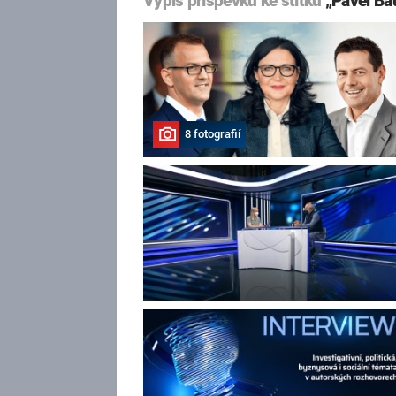
Výpis příspěvků ke štítku
„Pavel Ba
8 fotografií