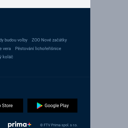
dy budou volby
ZOO Nové začátky
e vera
Pěstování lichořeřišnice
ý koláč
 Store
Google Play
© FTV Prima spol. s r.o.