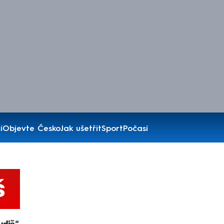
í
Objevte Česko
Jak ušetřit
Sport
Počasí
š