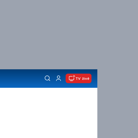
TV živě