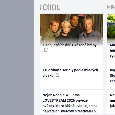
10 nejlepších dílů Hvězdné brány
Ma
hum
vy
TOP filmy a seriály podle mladých
Rap
diváků
Slo
ze
Nejen Robbie Williams.
No
LOVESTREAM 2026 přiveze
ním
hvězdy, které běžně uvidíte jen na
ja
největších světových festivalech