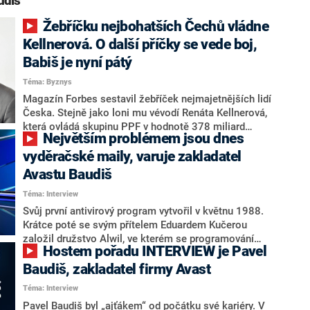
udiš“
Žebříčku nejbohatších Čechů vládne
Kellnerová. O další příčky se vede boj,
Babiš je nyní pátý
Téma: Byznys
Magazín Forbes sestavil žebříček nejmajetnějších lidí
Česka. Stejně jako loni mu vévodí Renáta Kellnerová,
která ovládá skupinu PPF v hodnotě 378 miliard
Největším problémem jsou dnes
korun. Na druhé příčce už ale oproti loňsku nastala
změna, když na něj ze čtvrtého místa poskočil
vyděračské maily, varuje zakladatel
miliardář Daniel Křetínský, vlastník EPH. Mezi desítkou
Avastu Baudiš
nejbohatších Čechů jsou i dva nováčci. Jmění stovky
Téma: Interview
nejbohatších Čechů přitom dosahuje astronomické
částky 2 467 miliard.
Svůj první antivirový program vytvořil v květnu 1988.
Krátce poté se svým přítelem Eduardem Kučerou
založil družstvo Alwil, ve kterém se programování
Hostem pořadu INTERVIEW je Pavel
antivirů věnovali naplno. Po změnách v roce 1989 se
z Alwilu stala firma Avast. „Jsem pyšný, jaký pokrok
Baudiš, zakladatel firmy Avast
jsme za tu dobu udělali, jsem pyšný na kolegy, kteří to
Téma: Interview
pomohli dotáhnout do současného stavu,“ řekl Pavel
Pavel Baudiš byl „ajťákem“ od počátku své kariéry. V
Baudiš Lucii Hrdličkové v úterním vydání pořadu