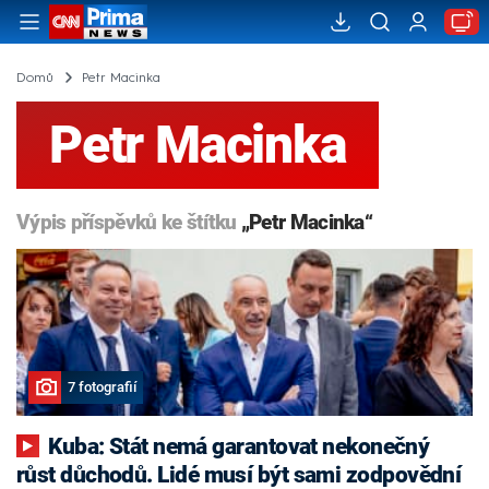
Domů
Petr Macinka
Petr Macinka
Výpis příspěvků ke štítku
„Petr Macinka“
7 fotografií
Kuba: Stát nemá garantovat nekonečný
růst důchodů. Lidé musí být sami zodpovědní