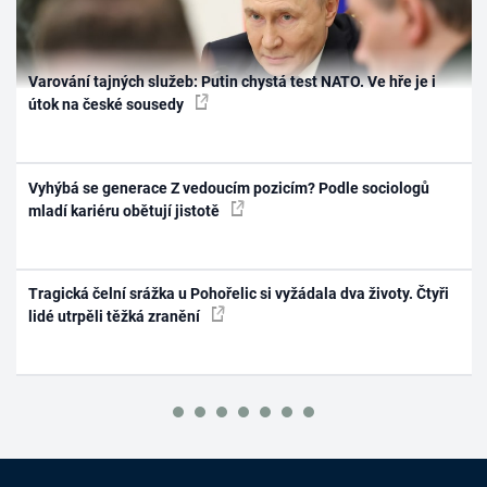
Varování tajných služeb: Putin chystá test NATO. Ve hře je i
útok na české sousedy
Vyhýbá se generace Z vedoucím pozicím? Podle sociologů
mladí kariéru obětují jistotě
Tragická čelní srážka u Pohořelic si vyžádala dva životy. Čtyři
lidé utrpěli těžká zranění