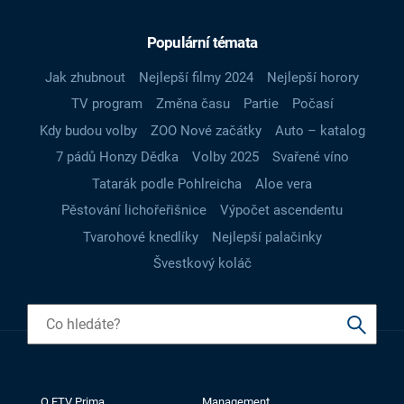
Populární témata
Jak zhubnout
Nejlepší filmy 2024
Nejlepší horory
TV program
Změna času
Partie
Počasí
Kdy budou volby
ZOO Nové začátky
Auto – katalog
7 pádů Honzy Dědka
Volby 2025
Svařené víno
Tatarák podle Pohlreicha
Aloe vera
Pěstování lichořeřišnice
Výpočet ascendentu
Tvarohové knedlíky
Nejlepší palačinky
Švestkový koláč
O FTV Prima
Management