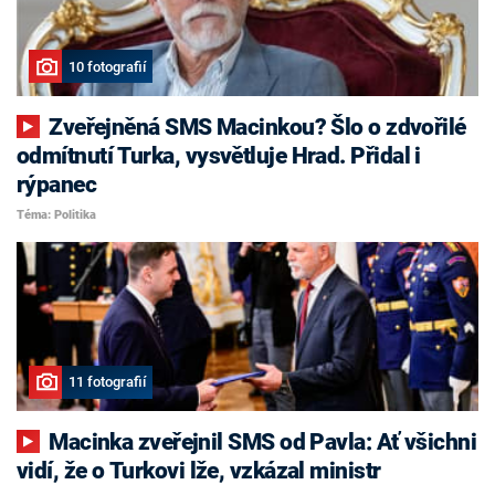
10 fotografií
Zveřejněná SMS Macinkou? Šlo o zdvořilé
odmítnutí Turka, vysvětluje Hrad. Přidal i
rýpanec
Téma: Politika
11 fotografií
Macinka zveřejnil SMS od Pavla: Ať všichni
vidí, že o Turkovi lže, vzkázal ministr