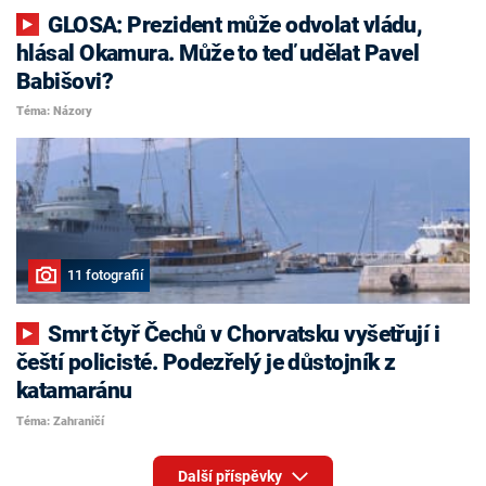
GLOSA: Prezident může odvolat vládu,
hlásal Okamura. Může to teď udělat Pavel
Babišovi?
Téma: Názory
11 fotografií
Smrt čtyř Čechů v Chorvatsku vyšetřují i
čeští policisté. Podezřelý je důstojník z
katamaránu
Téma: Zahraničí
Další příspěvky