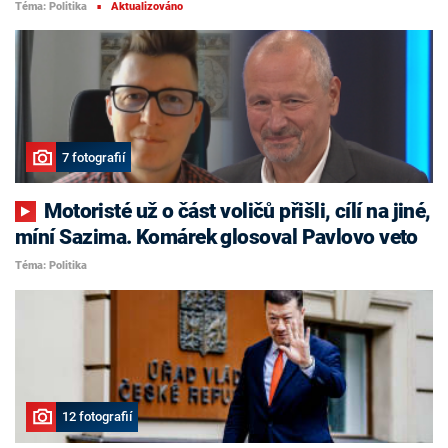
Téma: Politika
Aktualizováno
■
7 fotografií
Motoristé už o část voličů přišli, cílí na jiné,
míní Sazima. Komárek glosoval Pavlovo veto
Téma: Politika
12 fotografií