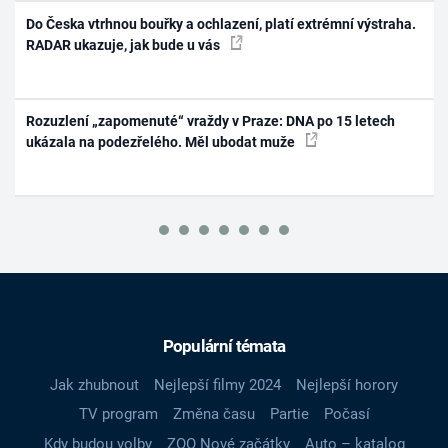
Do Česka vtrhnou bouřky a ochlazení, platí extrémní výstraha.
RADAR ukazuje, jak bude u vás
Rozuzlení „zapomenuté“ vraždy v Praze: DNA po 15 letech
ukázala na podezřelého. Měl ubodat muže
Populární témata
Jak zhubnout
Nejlepší filmy 2024
Nejlepší horory
TV program
Změna času
Partie
Počasí
Kdy budou volby
ZOO Nové začátky
Auto – katalog