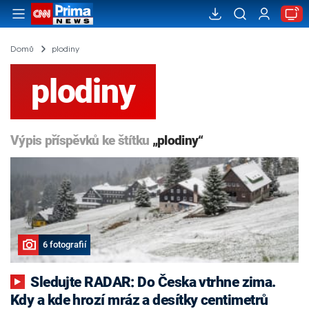
Domů
plodiny
plodiny
Výpis příspěvků ke štítku
„plodiny“
6 fotografií
Sledujte RADAR: Do Česka vtrhne zima.
Kdy a kde hrozí mráz a desítky centimetrů