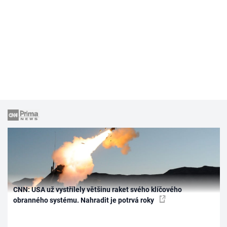
CNN: USA už vystřílely většinu raket svého klíčového
obranného systému. Nahradit je potrvá roky