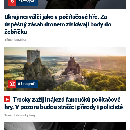
7 fotografií
Ukrajinci válčí jako v počítačové hře. Za
úspěšný zásah dronem získávají body do
žebříčku
Téma: Ukrajina
8 fotografií
Trosky zažijí nájezd fanoušků počítačové
hry. V pozoru budou strážci přírody i policisté
Téma: Liberecký kraj