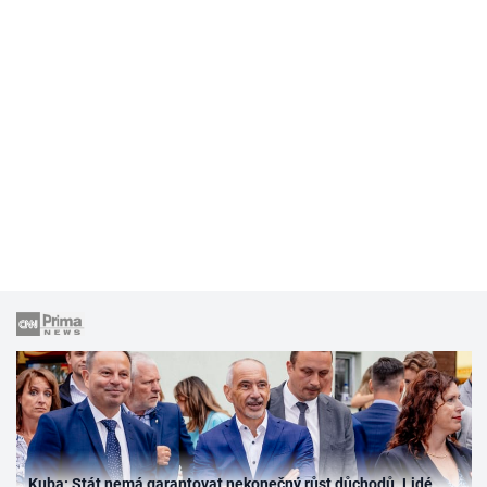
Kuba: Stát nemá garantovat nekonečný růst důchodů. Lidé