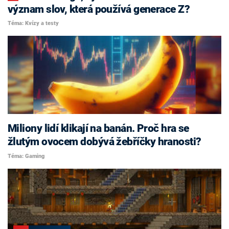
význam slov, která používá generace Z?
Téma: Kvízy a testy
Miliony lidí klikají na banán. Proč hra se
žlutým ovocem dobývá žebříčky hranosti?
Téma: Gaming