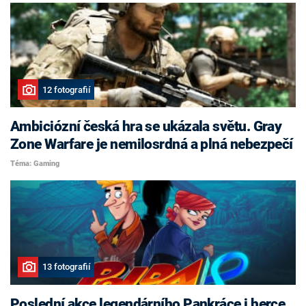
12 fotografií
Ambiciózní česká hra se ukázala světu. Gray
Zone Warfare je nemilosrdná a plná nebezpečí
Téma: Gaming
13 fotografií
Poslední akce legendárního Pankráce i herce