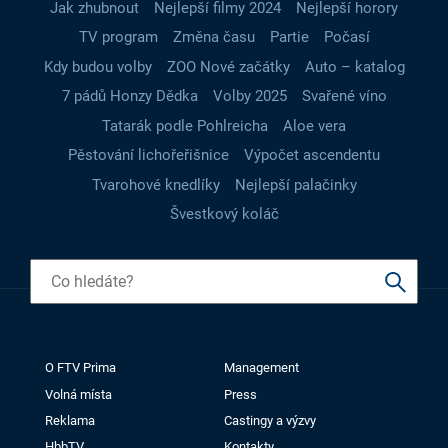
Jak zhubnout
Nejlepší filmy 2024
Nejlepší horory
TV program
Změna času
Partie
Počasí
Kdy budou volby
ZOO Nové začátky
Auto – katalog
7 pádů Honzy Dědka
Volby 2025
Svařené víno
Tatarák podle Pohlreicha
Aloe vera
Pěstování lichořeřišnice
Výpočet ascendentu
Tvarohové knedlíky
Nejlepší palačinky
Švestkový koláč
O FTV Prima
Management
Volná místa
Press
Reklama
Castingy a výzvy
HbbTV
Kontakty