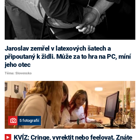
Jaroslav zemřel v latexových šatech a
připoutaný k židli. Může za to hra na PC, míní
jeho otec
Téma: Slovensko
5 fotografií
KVÍZ: Cringe, vyrektit nebo feelovat. Znáte