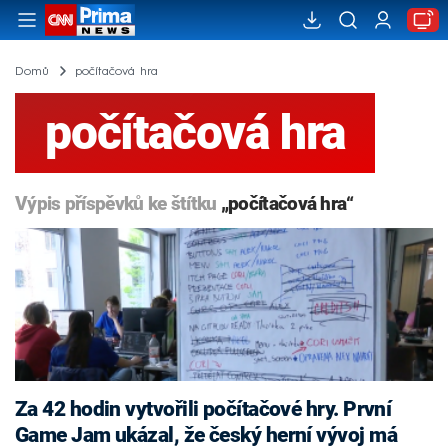
Domů
počítačová hra
počítačová hra
Výpis příspěvků ke štítku
„počítačová hra“
Za 42 hodin vytvořili počítačové hry. První
Game Jam ukázal, že český herní vývoj má