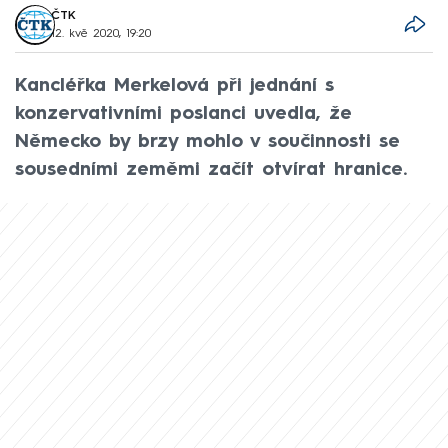
ČTK
12. kvě 2020, 19:20
Kancléřka Merkelová při jednání s
konzervativními poslanci uvedla, že
Německo by brzy mohlo v součinnosti se
sousedními zeměmi začít otvírat hranice.