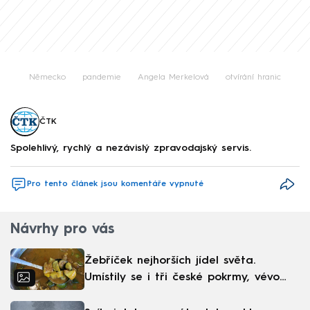
Německo
pandemie
Angela Merkelová
otvírání hranic
ČTK
Spolehlivý, rychlý a nezávislý zpravodajský servis.
Pro tento článek jsou komentáře vypnuté
Návrhy pro vás
Žebříček nejhorších jídel světa.
Umístily se i tři české pokrmy, vévodí
skandinávská kuchyně