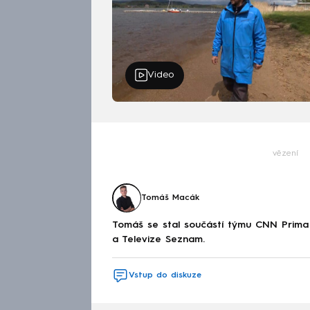
Video
vězení
Tomáš Macák
Tomáš se stal součástí týmu CNN Prima 
a Televize Seznam.
Vstup do diskuze