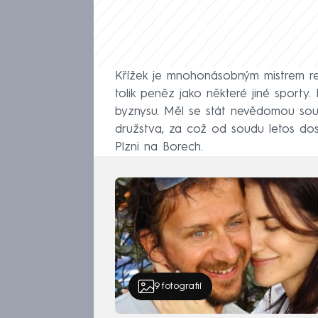
Křížek je mnohonásobným mistrem rep
tolik peněz jako některé jiné sporty. 
byznysu. Měl se stát nevědomou souč
družstva, za což od soudu letos dosta
Plzni na Borech.
9
fotografií