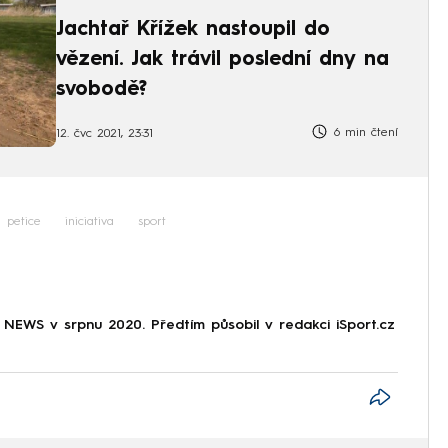
Jachtař Křížek nastoupil do
vězení. Jak trávil poslední dny na
svobodě?
6 min čtení
12. čvc 2021, 23:31
petice
iniciativa
sport
NEWS v srpnu 2020. Předtím působil v redakci iSport.cz