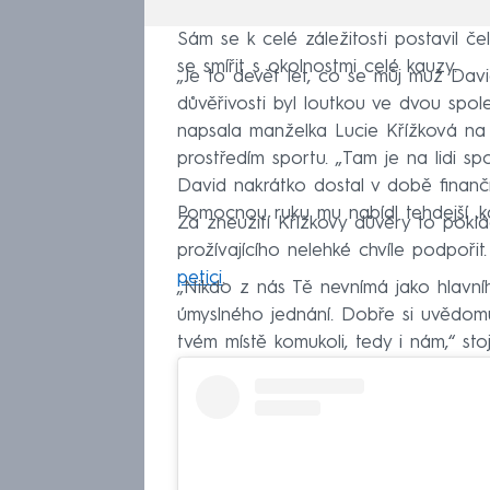
Sám se k celé záležitosti postavil če
se smířit s okolnostmi celé kauzy.
„Je to devět let, co se můj muž David
důvěřivosti byl loutkou ve dvou spol
napsala manželka Lucie Křížková na 
prostředím sportu. „Tam je na lidi sp
David nakrátko dostal v době finanč
Pomocnou ruku mu nabídl tehdejší ‚k
Za zneužití Křížkovy důvěry to pokláda
prožívajícího nelehké chvíle podpořit
petici
.
„Nikdo z nás Tě nevnímá jako hlavní
úmyslného jednání. Dobře si uvědo
tvém místě komukoli, tedy i nám,“ stojí