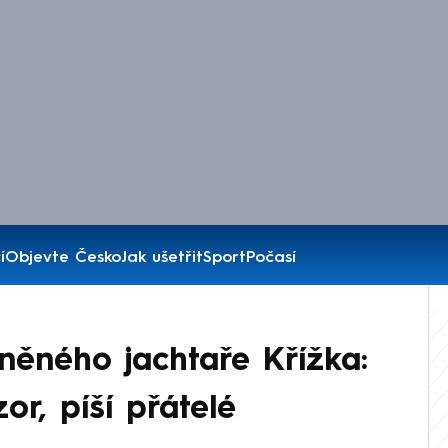
í
Objevte Česko
Jak ušetřit
Sport
Počasí
ěného jachtaře Křížka:
zor, píší přátelé