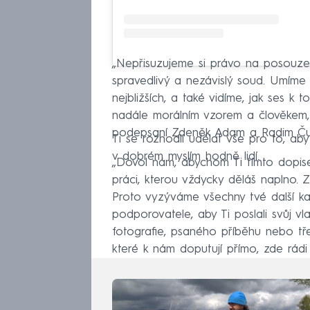
„Nepřisuzujeme si právo na posouzen
spravedlivý a nezávislý soud. Umíme 
nejbližších, a také vidíme, jak ses k 
nadále morálním vzorem a člověkem, 
podepsaní Zdeněk Adam a Radim Ču
Ti se rozhodli udělat vše pro to, ab
v dobrém myslím hodně lidí.
„Dovol nám, abychom Ti tímto dopise
práci, kterou vždycky děláš naplno. Z
Proto vyzýváme všechny tvé další ka
podporovatele, aby Ti poslali svůj vl
fotografie, psaného příběhu nebo tř
které k nám doputují přímo, zde rádi