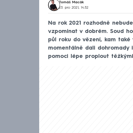
Tomáš Macák
23. pro 2021, 14:32
Na rok 2021 rozhodně nebude
vzpomínat v dobrém. Soud ho n
půl roku do vězení, kam také 
momentálně dali dohromady i
pomoci lépe proplout těžkými