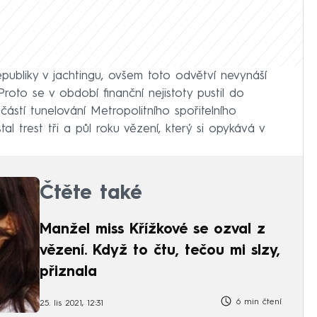
ubliky v jachtingu, ovšem toto odvětví nevynáší
Proto se v období finanční nejistoty pustil do
ástí tunelování Metropolitního spořitelního
l trest tři a půl roku vězení, který si opykává v
Čtěte také
Manžel miss Křížkové se ozval z
vězení. Když to čtu, tečou mi slzy,
přiznala
6 min čtení
25. lis 2021, 12:31