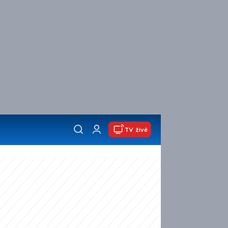
TV živě