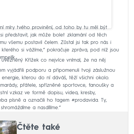
í míry tvého provinění, od toho by tu měl být
si představit, jak může bolet zklamání od těch
tomu všemu postavil čelem. Zůstal jsi tak pro nás i
kterého si vážíme,“ pokračuje zpráva, pod níž jsou
mpelík.
y uvězněný Křížek co nejvíce vnímal, že na něj
m vyjádřili podporu a připomenuli tvoji záslužnou
 energie, kterou do ní dáváš, těží všichni okolo.
marády, přátele, spřízněné sportovce, fanoušky a
astní vzkaz ve formě dopisu, videa, kresby,
eba písně a označili ho tagem #prodavida. Ty,
 shromáždíme a nasdílíme.“
Čtěte také