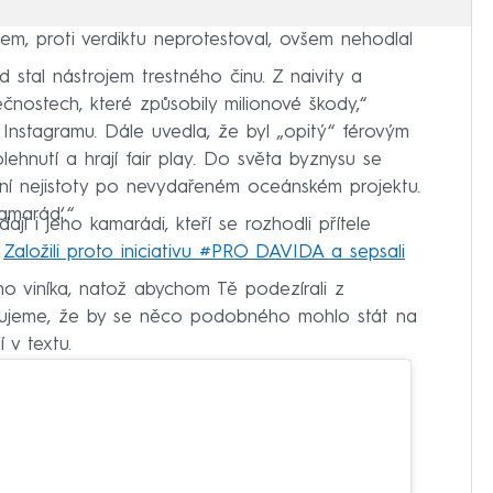
lem, proti verdiktu neprotestoval, ovšem nehodlal
 stal nástrojem trestného činu. Z naivity a
ečnostech, které způsobily milionové škody,“
Instagramu. Dále uvedla, že byl „opitý“ férovým
olehnutí a hrají fair play. Do světa byznysu se
ní nejistoty po nevydařeném oceánském projektu.
amarád‘.“
jí i jeho kamarádi, kteří se rozhodli přítele
.
Založili proto iniciativu #PRO DAVIDA a sepsali
ho viníka, natož abychom Tě podezírali z
mujeme, že by se něco podobného mohlo stát na
 v textu.