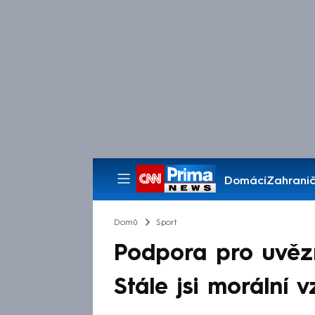
Domácí
Zahranič
Pořady
Domů
Sport
Podpora pro uvězn
Stále jsi morální v