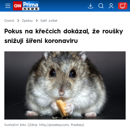
Domů
Zprávy
Svět zvířat
Pokus na křečcích dokázal, že roušky
snižují šíření koronaviru
Ilustrační foto
Zdroj: http://pixabay.com, Pixabay