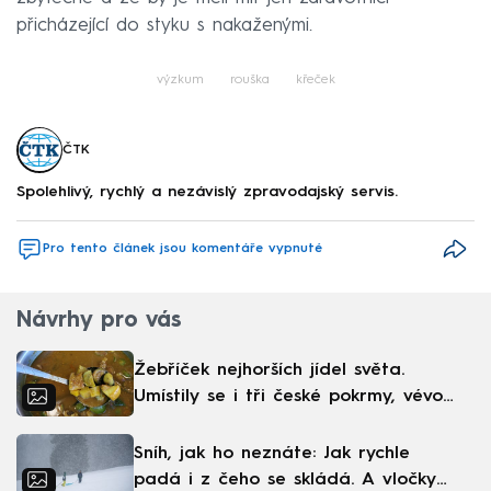
přicházející do styku s nakaženými.
výzkum
rouška
křeček
ČTK
Spolehlivý, rychlý a nezávislý zpravodajský servis.
Pro tento článek jsou komentáře vypnuté
Návrhy pro vás
Žebříček nejhorších jídel světa.
Umístily se i tři české pokrmy, vévodí
skandinávská kuchyně
Sníh, jak ho neznáte: Jak rychle
padá i z čeho se skládá. A vločky