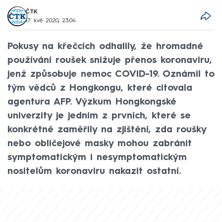
ČTK
17. kvě 2020, 23:04
Pokusy na křečcích odhalily, že hromadné
používání roušek snižuje přenos koronaviru,
jenž způsobuje nemoc COVID-19. Oznámil to
tým vědců z Hongkongu, které citovala
agentura AFP. Výzkum Hongkongské
univerzity je jedním z prvních, které se
konkrétně zaměřily na zjištění, zda roušky
nebo obličejové masky mohou zabránit
symptomatickým i nesymptomatickým
nositelům koronaviru nakazit ostatní.