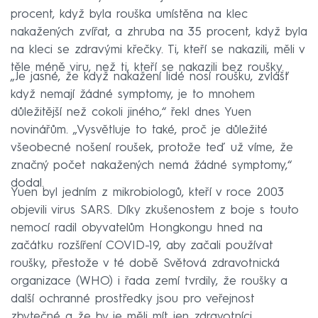
procent, když byla rouška umístěna na klec
nakažených zvířat, a zhruba na 35 procent, když byla
na kleci se zdravými křečky. Ti, kteří se nakazili, měli v
těle méně viru, než ti, kteří se nakazili bez roušky.
„Je jasné, že když nakažení lidé nosí roušku, zvlášť
když nemají žádné symptomy, je to mnohem
důležitější než cokoli jiného,“ řekl dnes Yuen
novinářům. „Vysvětluje to také, proč je důležité
všeobecné nošení roušek, protože teď už víme, že
značný počet nakažených nemá žádné symptomy,“
dodal.
Yuen byl jedním z mikrobiologů, kteří v roce 2003
objevili virus SARS. Díky zkušenostem z boje s touto
nemocí radil obyvatelům Hongkongu hned na
začátku rozšíření COVID-19, aby začali používat
roušky, přestože v té době Světová zdravotnická
organizace (WHO) i řada zemí tvrdily, že roušky a
další ochranné prostředky jsou pro veřejnost
zbytečné a že by je měli mít jen zdravotníci