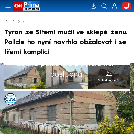
Domů
Krimi
Tyran ze Siřemi mučil ve sklepě ženu.
Policie ho nyní navrhla obžalovat i se
třemi komplici
Žádná položka z playlistu není
dostupná.
5 fotografií
ČTK
Akt. 29. led 2026, 11:17
• 29. led 2026, 11:01
Policie navrhla obžalovat muže, který
podle vyšetřovatelů mučil, znásilňoval a