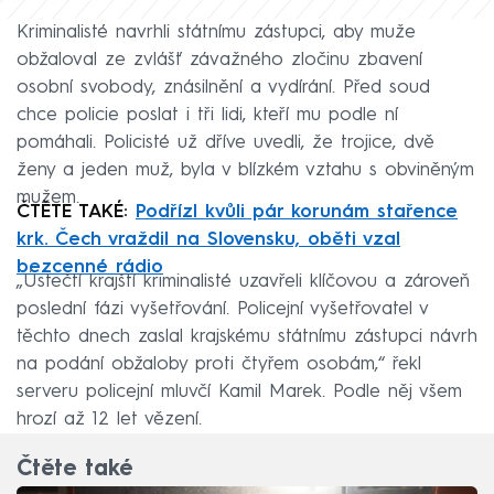
Kriminalisté navrhli státnímu zástupci, aby muže
obžaloval ze zvlášť závažného zločinu zbavení
osobní svobody, znásilnění a vydírání. Před soud
chce policie poslat i tři lidi, kteří mu podle ní
pomáhali. Policisté už dříve uvedli, že trojice, dvě
ženy a jeden muž, byla v blízkém vztahu s obviněným
mužem.
ČTĚTE TAKÉ:
Podřízl kvůli pár korunám stařence
krk. Čech vraždil na Slovensku, oběti vzal
bezcenné rádio
„Ústečtí krajští kriminalisté uzavřeli klíčovou a zároveň
poslední fázi vyšetřování. Policejní vyšetřovatel v
těchto dnech zaslal krajskému státnímu zástupci návrh
na podání obžaloby proti čtyřem osobám,“ řekl
serveru policejní mluvčí Kamil Marek. Podle něj všem
hrozí až 12 let vězení.
Čtěte také