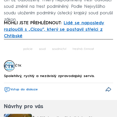
čin už odsouzený. Tříletý nepodmíněný trest odvolací
soud změnil na trest podmíněný. Podle Nejvyššího
soudu uložením podmínky ústecký krajský soud porušil
zákon.
MOHLI JSTE PŘEHLÉDNOUT:
Lidé se naposledy
rozloučili s „Cícou“, který se postavil střelci z
Chřibské
Failed to fetch
policie
soud
soudnictví
trestná činnost
ČTK
Spolehlivý, rychlý a nezávislý zpravodajský servis.
Vstup do diskuze
Návrhy pro vás