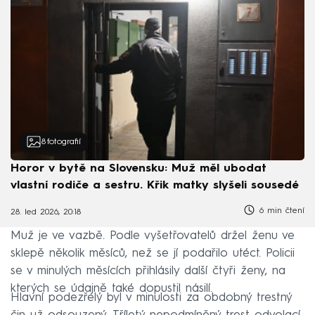
8
fotografií
Horor v bytě na Slovensku: Muž měl ubodat
vlastní rodiče a sestru. Křik matky slyšeli sousedé
6 min čtení
28. led 2026, 20:18
Muž je ve vazbě. Podle vyšetřovatelů držel ženu ve
sklepě několik měsíců, než se jí podařilo utéct. Policii
se v minulých měsících přihlásily další čtyři ženy, na
kterých se údajně také dopustil násilí.
Hlavní podezřelý byl v minulosti za obdobný trestný