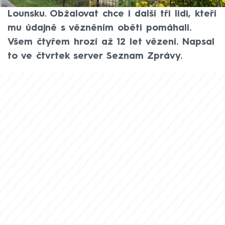
věznil ženu ve sklepě domu v Siřemi na
Lounsku. Obžalovat chce i další tři lidi, kteří
mu údajně s vězněním oběti pomáhali.
Všem čtyřem hrozí až 12 let vězení. Napsal
to ve čtvrtek server Seznam Zprávy.