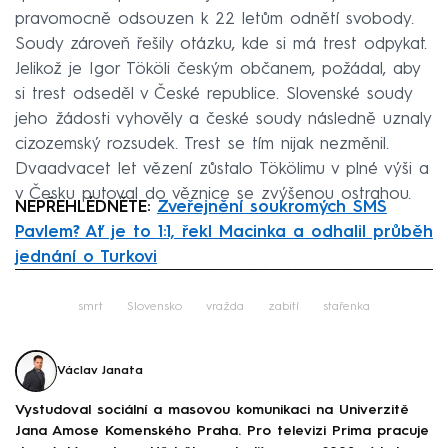
pravomocně odsouzen k 22 letům odnětí svobody.
Soudy zároveň řešily otázku, kde si má trest odpykat.
Jelikož je Igor Tököli českým občanem, požádal, aby
si trest odseděl v České republice. Slovenské soudy
jeho žádosti vyhověly a české soudy následně uznaly
cizozemský rozsudek. Trest se tím nijak nezměnil.
Dvaadvacet let vězení zůstalo Tökölimu v plné výši a
v Česku putoval do věznice se zvýšenou ostrahou.
NEPŘEHLÉDNĚTE:
Zveřejnění soukromých SMS
Pavlem? Ať je to 1:1, řekl Macinka a odhalil průběh
jednání o Turkovi
Failed to fetch
smrt
Slovensko
vražda
zabití
stařenka
Václav Janata
Vystudoval sociální a masovou komunikaci na Univerzitě
Jana Amose Komenského Praha. Pro televizi Prima pracuje