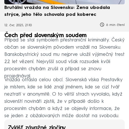
Brutální vražda na Slovensku: Žena ubodala
strýce, jeho tělo schovala pod koberec
6 min čtení
12. čvc 2021, 21:10
Čech před slovenským soudem
Případ se stal symbolem přeshraniční kriminality. Český
občan se slovenským původem vraždil na Slovensku.
Banskobystrický soud mu nejprve uložil výjimečný trest
22 let vězení. Nejvyšší soud však rozsudek kvůli
procesním chybám zrušil a případ se znovu
projednával.
Vražda otřásla celou obcí. Slovenská víska Prestavlky
je místem, kde se lidé znají jménem, kde se cizí tvář
neztratí v anonymitě. O to větší strach vyvolalo, když
slovenští novináři zjistili, že v případě došlo k
procesním chybám a když se objevily informace, že
se jeden z obžalovaných může dostat na svobodu.
Zvlášť závažné zločiny