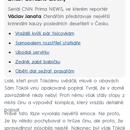
Seriál CNN Prima NEWS, ve kterém reportér
Václav Janata
čtenářům představuje největší
kriminální kauzy posledních desetiletí v Česku.
Vraždili kvůli pár tisícovkám
Samopalem rozstřílel statkáře
Ubodal servírku
Zedník zabil babičku
Oběti dal sežrat prasatům
Zavraždil nevlastní dcery
Lidé, kteří proti Tökölimu svědčili, mluvili o obavách.
Sám Tököli vinu opakovaně popíral. Tvrdil, že v domě
Devět dní žil s mrtvolami
zavražděné nikdy nebyl. Proti němu však stály stopy z
místa činu a výpověď komplice, který vraždu detailně
popsal.
Právě tato fáze vyvolala největší emoce. Ne proto,
že by někdo pochyboval o hrůze činu, ale proto, že
spravedlnost působila nejistě. Nakonec byl však Tököli