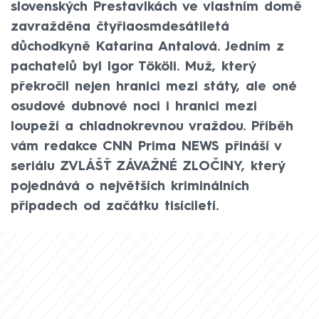
slovenských Prestavlkách ve vlastním domě
zavražděna čtyřiaosmdesátiletá
důchodkyně Katarína Antalová. Jedním z
pachatelů byl Igor Tököli. Muž, který
překročil nejen hranici mezi státy, ale oné
osudové dubnové noci i hranici mezi
loupeží a chladnokrevnou vraždou. Příběh
vám redakce CNN Prima NEWS přináší v
seriálu ZVLÁŠŤ ZÁVAŽNÉ ZLOČINY, který
pojednává o největších kriminálních
případech od začátku tisíciletí.