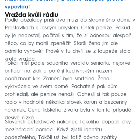
vypovídat
Vražda kvůli rádiu
Podle obžaloby přišli dva muži do skromného domu v
Prestavlkách s jasným úmyslem. Chtěli peníze. Pokud
by je nedostali, počítali s tím, že si odnesou alespoň
něco, co by mohli zpeněžit. Starší žena jim ale
odmítla vyhovět. Právě v tu chvíli se z loupeže stala
krutá vražda.
Tököli měl podle soudního verdiktu seniorku nejprve
přitlačit na židli a poté jí kuchyňským nožem
podříznout krk. Zranění byla smrtelná. Žena
vykrvácela ve svém domě. Pachatelé pak dům
prohledali, ale peníze nenašli. Odnesli si tak pouze
rádio v hodnotě několika stovek korun a bezcenný
náramek. Cena lidského života byla v tomto případě
děsivě nízká.
Slovenští detektivové nakonec Tököliho dopadli díky
mezinárodní pomoci. Když zjistili identitu
podezřelého, Tököli už byl totiž dávno zpátky