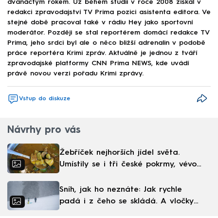
dvanáctým rokem. Už během studií v roce 2008 získal v
redakci zpravodajství TV Prima pozici asistenta editora. Ve
stejné době pracoval také v rádiu Hey jako sportovní
moderátor. Později se stal reportérem domácí redakce TV
Prima, jeho srdci byl ale o něco bližší adrenalin v podobě
práce reportéra Krimi zpráv. Aktuálně je jednou z tváří
zpravodajské platformy CNN Prima NEWS, kde uvádí
právě novou verzi pořadu Krimi zprávy.
Vstup do diskuze
Návrhy pro vás
Žebříček nejhorších jídel světa.
Umístily se i tři české pokrmy, vévodí
skandinávská kuchyně
Sníh, jak ho neznáte: Jak rychle
padá i z čeho se skládá. A vločky
nejsou bílé