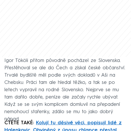
Igor Tököli přitom původně pocházel ze Slovenska.
Přestěhoval se ale do Čech a získal české občanství.
Trvalé bydliště měl podle svých dokladů v Aši na
Chebsku. Práci tam ale hledal těžko, a tak se po
letech vypravil na rodné Slovensko. Nejprve se mu
tam dařilo dobře, peníze ale začaly rychle ubývat.
Když se se svým komplicem domluvil na přepadení
nemohoucí stařenky, zdálo se mu to jako dobrý
nápad.
ČTĚTE TAKÉ:
Kolují tu děsivé věci, popisují lidé z
Halenkovic. Obviněný z únosu chlapce přestal