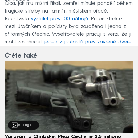
Cíca, jak mu místní říkali, zemřel minulé pondělí během
tragické střelby na tamním městském úřadě.
Recidivista
vystřílel přes 100 nábojů
. Při přestřelce
mezi útočníkem a policisty byla zasažena i jedna z
přítomných úřednic. Vyšetřovatelé pracují s verzí, že ji
mohl zasáhnout
jeden z policistů přes zavřené dveře
.
Čtěte také
8
fotografií
Varování z Chřibské: Mezi Čechy je 2,5 milionu