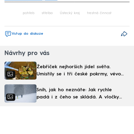
Failed to fetch
pohřeb
střelba
Ústecký kraj
trestná činnost
Vstup do diskuze
Návrhy pro vás
Žebříček nejhorších jídel světa.
Umístily se i tři české pokrmy, vévodí
skandinávská kuchyně
Sníh, jak ho neznáte: Jak rychle
padá i z čeho se skládá. A vločky
nejsou bílé