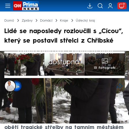
Domů
Zprávy
Domácí
Kraje
Ústecký kraj
Lidé se naposledy rozloučili s „Cícou“,
který se postavil střelci z Chřibské
Žádná položka z playlistu není
dostupná.
15 fotografií
Libor Tampier
,
Michael Cardal
Akt. 27. led 2026, 15:57
• 27. led 2026, 14:45
Obyvatelé Chřibské se v úterý naposledy
rozloučili s údržbářem Liborem Cicvárkem
alias Cícou, který se minulé pondělí stal
obětí tragické střelby na tamním městském