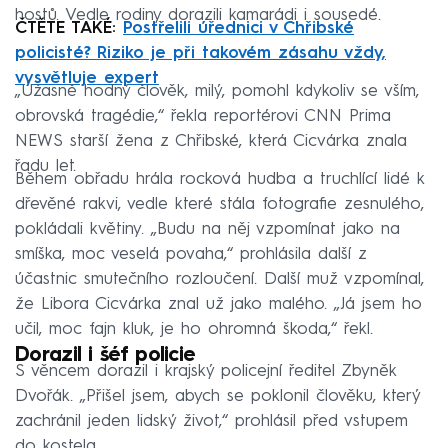
hostů. Vedle rodiny dorazili kamarádi i sousedé.
ČTĚTE TAKÉ:
Postřelili úřednici v Chřibské
policisté? Riziko je při takovém zásahu vždy,
vysvětluje expert
„Úžasně hodný člověk, milý, pomohl kdykoliv se vším,
obrovská tragédie,“ řekla reportérovi CNN Prima
NEWS starší žena z Chřibské, která Cicvárka znala
řadu let.
Během obřadu hrála rocková hudba a truchlící lidé k
dřevěné rakvi, vedle které stála fotografie zesnulého,
pokládali květiny. „Budu na něj vzpomínat jako na
smíška, moc veselá povaha,“ prohlásila další z
účastnic smutečního rozloučení. Další muž vzpomínal,
že Libora Cicvárka znal už jako malého. „Já jsem ho
učil, moc fajn kluk, je ho ohromná škoda,“ řekl.
Dorazil i šéf policie
S věncem dorazil i krajský policejní ředitel Zbyněk
Dvořák. „Přišel jsem, abych se poklonil člověku, který
zachránil jeden lidský život,“ prohlásil před vstupem
do kostela.