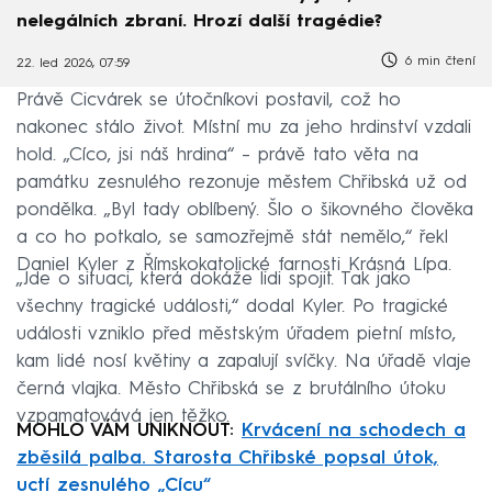
nelegálních zbraní. Hrozí další tragédie?
6 min čtení
22. led 2026, 07:59
Právě Cicvárek se útočníkovi postavil, což ho
nakonec stálo život. Místní mu za jeho hrdinství vzdali
hold. „Cíco, jsi náš hrdina“ – právě tato věta na
památku zesnulého rezonuje městem Chřibská už od
pondělka. „Byl tady oblíbený. Šlo o šikovného člověka
a co ho potkalo, se samozřejmě stát nemělo,“ řekl
Daniel Kyler z Římskokatolické farnosti Krásná Lípa.
„Jde o situaci, která dokáže lidi spojit. Tak jako
všechny tragické události,“ dodal Kyler. Po tragické
události vzniklo před městským úřadem pietní místo,
kam lidé nosí květiny a zapalují svíčky. Na úřadě vlaje
černá vlajka. Město Chřibská se z brutálního útoku
vzpamatovává jen těžko.
MOHLO VÁM UNIKNOUT:
Krvácení na schodech a
zběsilá palba. Starosta Chřibské popsal útok,
uctí zesnulého „Cícu“