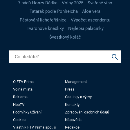
7 pádů Honzy Dědka
Volby 2025
Svařené víno
Tatarák podle Pohlreicha
Aloe vera
Pěstování lichořeřišnice
Výpočet ascendentu
Tvarohové knedlíky
Nejlepší palačinky
Švestkový koláč
O FTV Prima
Management
Volná místa
Press
Reklama
Castingy a výzvy
HbbTV
Kontakty
Podmínky užívání
Zpracování osobních údajů
Cookies
Nápověda
Vlastník FTV Prima spol. s
Redakce