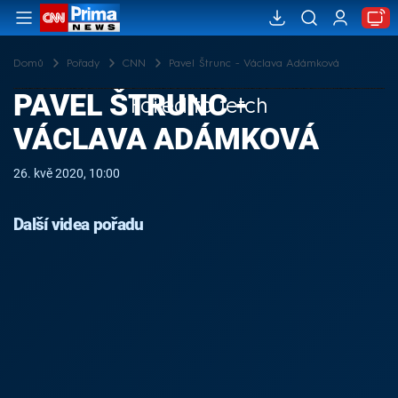
Domů
Pořady
CNN
Pavel Štrunc - Václava Adámková
PAVEL ŠTRUNC -
Failed to fetch
VÁCLAVA ADÁMKOVÁ
26. kvě 2020, 10:00
Další videa pořadu