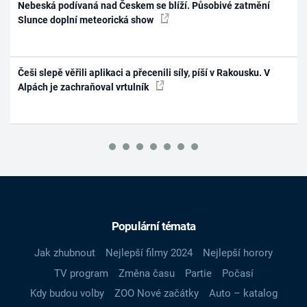
Nebeská podívaná nad Českem se blíží. Působivé zatmění
Slunce doplní meteorická show
Češi slepě věřili aplikaci a přecenili síly, píší v Rakousku. V
Alpách je zachraňoval vrtulník
Populární témata
Jak zhubnout
Nejlepší filmy 2024
Nejlepší horory
TV program
Změna času
Partie
Počasí
Kdy budou volby
ZOO Nové začátky
Auto – katalog