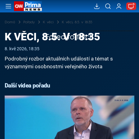
Domů
Pořady
K věci
K věci, 8.5. v 18:35
K VĚCI, 8.5. V 18:35
Failed to fetch
8. kvě 2026, 18:35
Podrobný rozbor aktuálních událostí a témat s
významnými osobnostmi veřejného života
Další videa pořadu