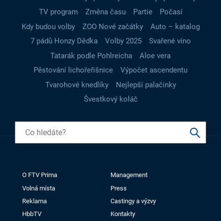
TV program
Změna času
Partie
Počasí
Kdy budou volby
ZOO Nové začátky
Auto – katalog
7 pádů Honzy Dědka
Volby 2025
Svařené víno
Tatarák podle Pohlreicha
Aloe vera
Pěstování lichořeřišnice
Výpočet ascendentu
Tvarohové knedlíky
Nejlepší palačinky
Švestkový koláč
O FTV Prima
Management
Volná místa
Press
Reklama
Castingy a výzvy
HbbTV
Kontakty