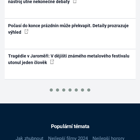
nástroj utne nekonečné debaty
Počasí do konce prázdnin může překvapit. Detaily prozrazuje
výhled
Tragédie v Jaroměři: V dějišti známého metalového festivalu
utonul jeden člověk
Populární témata
Jak zhubnout
Nejlepší filmy 2024
Nejlepší horory