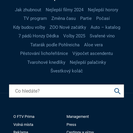
Jak zhubnout
Nejlepší filmy 2024
Nejlepší horory
TV program
Změna času
Partie
Počasí
Kdy budou volby
ZOO Nové začátky
Auto – katalog
7 pádů Honzy Dědka
Volby 2025
Svařené víno
Tatarák podle Pohlreicha
Aloe vera
Pěstování lichořeřišnice
Výpočet ascendentu
Tvarohové knedlíky
Nejlepší palačinky
Švestkový koláč
O FTV Prima
Management
Volná místa
Press
Reklama
Castingy a výzvy