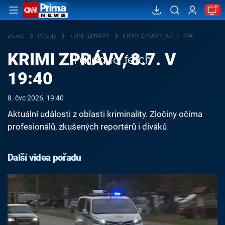
Domů
Pořady
KRIMI ZPRÁVY
KRIMI ZPRÁVY, 8.7. v 19:40
KRIMI ZPRÁVY, 8.7. V
Failed to fetch
19:40
8. čvc 2026, 19:40
Aktuální události z oblasti kriminality. Zločiny očima
profesionálů, zkušených reportérů i diváků
Další videa pořadu