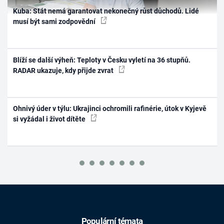
Kuba: Stát nemá garantovat nekonečný růst důchodů. Lidé
musí být sami zodpovědní
Blíží se další výheň: Teploty v Česku vyletí na 36 stupňů.
RADAR ukazuje, kdy přijde zvrat
Ohnivý úder v týlu: Ukrajinci ochromili rafinérie, útok v Kyjevě
si vyžádal i život dítěte
Populární témata