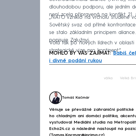
dlouhodobou podporu, ale jedním dech
není zcela připravená na konflikt 21. s
„NATO vzniklo na vrcholu studené vál
Sovětský svaz od přímé konfrontace
se stalo základním principem aliance
popisuje Zalužnyj.
Volá tak po nových lídrech v oblasti
strategické vize pro kontinent“.
MOHLO BY VÁS ZAJÍMAT:
Babiš če
i divné podání rukou
Fa
válka
Velká Bri
Tomáš Kačmár
Věnuje se převážně zahraniční politické
ho chladným ani domácí politika, akcent
vystudoval Mediální studia na Metropolitn
Echo24.cz a následně nastoupil na poz
(Tomas.Kacmar@iprima.cz)