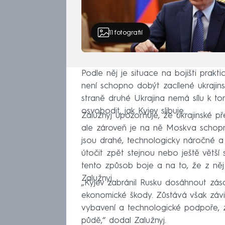
11
fotografií
Podle něj je situace na bojišti prakt
není schopno dobýt zacílené ukrajin
straně druhé Ukrajina nemá sílu k 
osvobodit, jak Kyjev slibuje.
Zalužnyj upozorňuje, že ukrajinské p
ale zároveň je na ně Moskva schopna
jsou drahé, technologicky náročné a
útočit zpět stejnou nebo ještě větší
tento způsob boje a na to, že z něj 
Zalužnyj.
„Kyjev zabránil Rusku dosáhnout zás
ekonomické škody. Zůstává však závi
vybavení a technologické podpoře, 
půdě,“ dodal Zalužnyj.