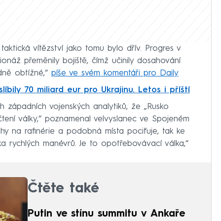
aktická vítězství jako tomu bylo dřív. Progres v
ionáž přeměnily bojiště, čímž učinily dosahování
dně obtížné,“
píše ve svém komentáři pro Daily
bily 70 miliard eur pro Ukrajinu. Letos i příští
ch západních vojenských analytiků, že „Rusko
čtení války,“ poznamenal velvyslanec ve Spojeném
ahy na rafinérie a podobná místa pociťuje, tak ke
ka rychlých manévrů. Je to opotřebovávací válka,“
Čtěte také
Putin ve stínu summitu v Ankaře