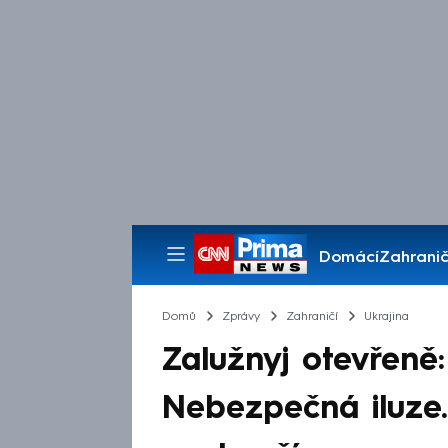
Domácí
Zahranič
Pořady
Domů
Zprávy
Zahraničí
Ukrajina
Zalužnyj otevřeně
Nebezpečná iluze.