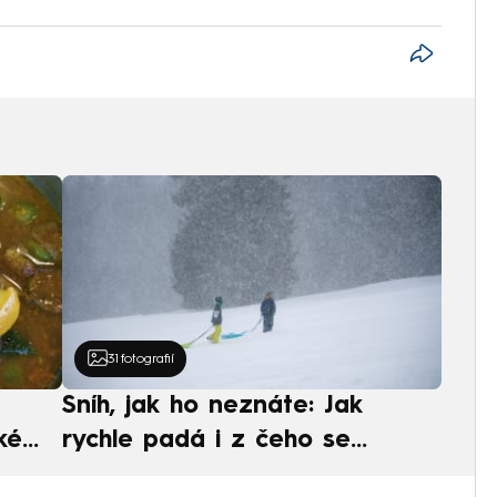
31
fotografií
Sníh, jak ho neznáte: Jak
ké
rychle padá i z čeho se
ská
skládá. A vločky nejsou bílé