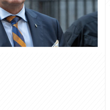
 týdny daří pouštět Rusku žilou precizními
rukturu i daleko za hranicemi území
žují. Ve svém komentáři pro britský deník
jinský velvyslanec ve Velké Británii a
h sil Ukrajiny Valerij Zalužnyj. Varoval, že
a navíc může na ukrajinské údery
.