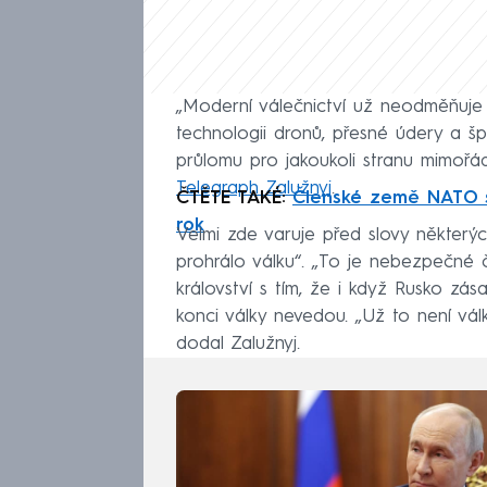
„Moderní válečnictví už neodměňuje t
technologii dronů, přesné údery a šp
průlomu pro jakoukoli stranu mimořá
Telegraph Zalužnyj
.
ČTĚTE TAKÉ:
Členské země NATO slí
rok
Velmi zde varuje před slovy některý
prohrálo válku“. „To je nebezpečné 
království s tím, že i když Rusko zás
konci války nevedou. „Už to není vál
dodal Zalužnyj.