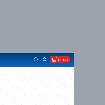
TV živě