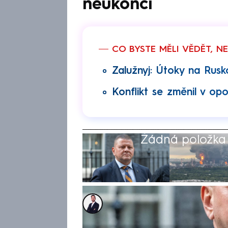
neukončí
CO BYSTE MĚLI VĚDĚT, N
Zalužnyj: Útoky na Rusko
Konflikt se změnil v op
Žádná položka z
Tomáš Kačmár
8. čvc 2026, 20:36