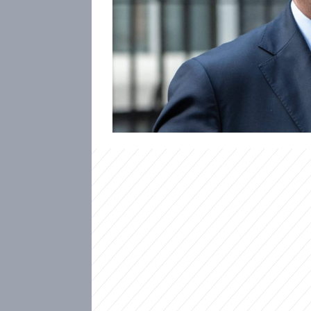
I když se Ukrajincům poslední
útoky na energetickou infrast
federace, konec války nepřibli
Daily Telegraph to napsal ukra
dříve vrchní velitel Ozbrojenýc
Rusko zdaleka není poražené 
reagovat stejně či ještě silněji