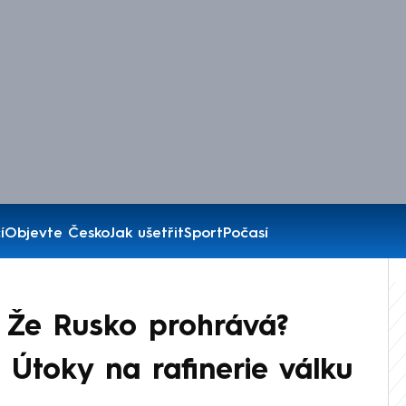
í
Objevte Česko
Jak ušetřit
Sport
Počasí
: Že Rusko prohrává?
 Útoky na rafinerie válku