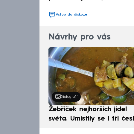
Vstup do diskuze
Návrhy pro vás
5
fotografií
Žebříček nejhorších jídel
světa. Umístily se i tři čes
pokrmy, vévodí skandináv