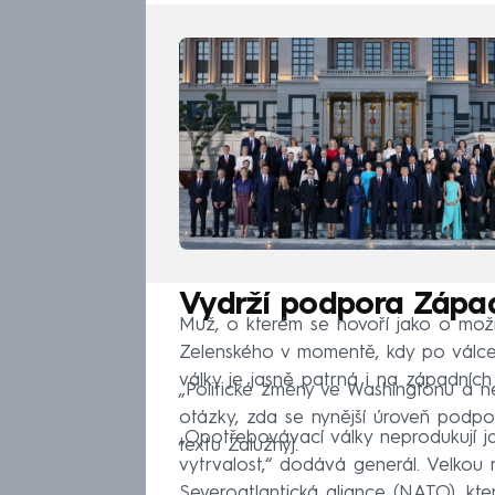
Vydrží podpora Zápa
Muž, o kterém se hovoří jako o mož
Zelenského v momentě, kdy po válce
války je jasně patrná i na západních
„Politické změny ve Washingtonu a neu
otázky, zda se nynější úroveň podpor
„Opotřebovávací války neprodukují j
textu Zalužnyj.
vytrvalost,“ dodává generál. Velkou 
Severoatlantická aliance (NATO), kte