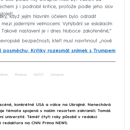
em ji i podrobil kritice, protože podle jeho slov
toletí.
ky, když jejím hlavním účelem bylo odradit
 mezi jadernými velmocemi. Vyhýbání se eskalacím
. Takové nastavení je i dnes hluboce zakořeněné,“
 evropské bezpečnosti, kteří musí navrhnout „nové
lí posměchu: Kritiky rozesmál snímek s Trumpem
iled to fetch
tánie
Moskva
NATO
Ukrajina
 scéně, konkrétně USA a válce na Ukrajině. Nenechává
uje témata spojená s naším resortem zahraničí. Tomáš
í univerzitě. Téměř čtyři roky působil v redakci
ici redaktora na CNN Prima NEWS.