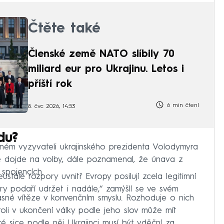
Čtěte také
Členské země NATO slíbily 70
miliard eur pro Ukrajinu. Letos i
příští rok
6 min čtení
8. čvc 2026, 14:53
du?
ném vyzyvateli ukrajinského prezidenta Volodymyra
 dojde na volby, dále poznamenal, že únava z
 spojencích.
stálé rozpory uvnitř Evropy posilují zcela legitimní
y podaří udržet i nadále,“ zamýšlí se ve svém
asné vítěze v konvenčním smyslu. Rozhoduje o nich
roli v ukončení války podle jeho slov může mít
ré sice podle něj Ukrajinci musí být vděční za