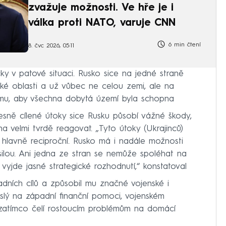
zvažuje možnosti. Ve hře je i
válka proti NATO, varuje CNN
6 min čtení
8. čvc 2026, 05:11
icky v patové situaci. Rusko sice na jedné straně
ské oblasti a už vůbec ne celou zemi, ale na
tomu, aby všechna dobytá území byla schopna
řesně cílené útoky sice Rusku působí vážné škody,
 velmi tvrdě reagovat. „Tyto útoky (Ukrajinců)
 hlavně reciproční. Rusko má i nadále možnosti
 silou. Ani jedna ze stran se nemůže spoléhat na
vyjde jasné strategické rozhodnutí,“ konstatoval
adních cílů a způsobil mu značné vojenské i
slý na západní finanční pomoci, vojenském
zatímco čelí rostoucím problémům na domácí