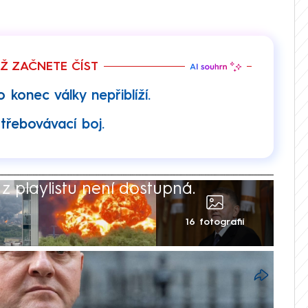
EŽ ZAČNETE ČÍST
 konec války nepřiblíží.
otřebovávací boj.
 playlistu není dostupná.
16 fotografií