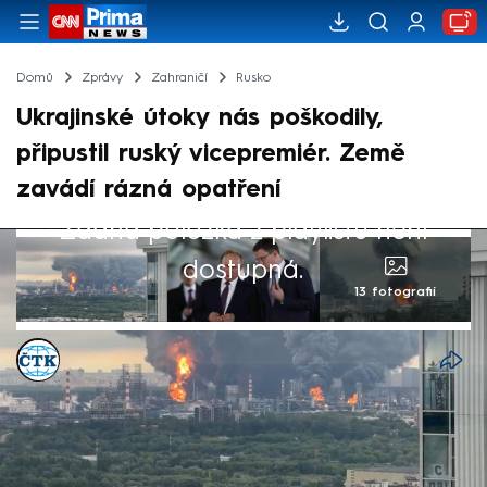
Domů
Zprávy
Zahraničí
Rusko
Ukrajinské útoky nás poškodily,
připustil ruský vicepremiér. Země
zavádí rázná opatření
Žádná položka z playlistu není
dostupná.
13 fotografií
ČTK
8. čvc 2026, 17:43
Rusko zavedlo zákaz vývozu nafty, tento
měsíc začne dovážet pohonné hmoty a