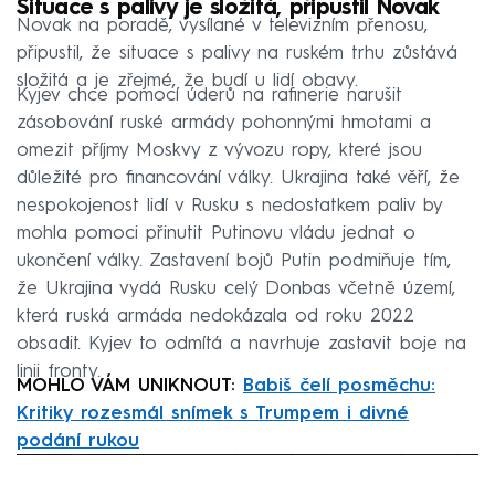
Situace s palivy je složitá, připustil Novak
Novak na poradě, vysílané v televizním přenosu,
připustil, že situace s palivy na ruském trhu zůstává
složitá a je zřejmé, že budí u lidí obavy.
Kyjev chce pomocí úderů na rafinerie narušit
zásobování ruské armády pohonnými hmotami a
omezit příjmy Moskvy z vývozu ropy, které jsou
důležité pro financování války. Ukrajina také věří, že
nespokojenost lidí v Rusku s nedostatkem paliv by
mohla pomoci přinutit Putinovu vládu jednat o
ukončení války. Zastavení bojů Putin podmiňuje tím,
že Ukrajina vydá Rusku celý Donbas včetně území,
která ruská armáda nedokázala od roku 2022
obsadit. Kyjev to odmítá a navrhuje zastavit boje na
linii fronty.
MOHLO VÁM UNIKNOUT:
Babiš čelí posměchu:
Kritiky rozesmál snímek s Trumpem i divné
podání rukou
Failed to fetch