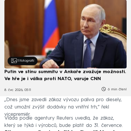
11
fotografií
Putin ve stínu summitu v Ankaře zvažuje možnosti.
Ve hře je i válka proti NATO, varuje CNN
6 min čtení
8. čvc 2026, 05:11
„Dnes jsme zavedli zákaz vývozu paliva pro diesely,
což umožní zvýšit dodávky na vnitřní trh,“ řekl
vicepremiér.
Vláda podle agentury Reuters uvedla, že zákaz,
který se týká i výrobců, bude platit do 31. července.