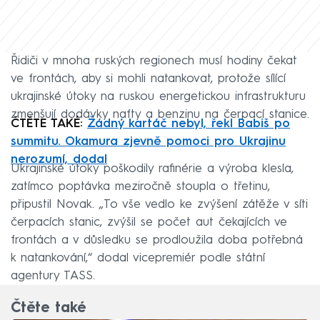
Řidiči v mnoha ruských regionech musí hodiny čekat
ve frontách, aby si mohli natankovat, protože sílící
ukrajinské útoky na ruskou energetickou infrastrukturu
zmenšují dodávky nafty a benzinu na čerpací stanice.
ČTĚTE TAKÉ:
Žádný kartáč nebyl, řekl Babiš po
summitu. Okamura zjevně pomoci pro Ukrajinu
nerozumí, dodal
Ukrajinské útoky poškodily rafinérie a výroba klesla,
zatímco poptávka meziročně stoupla o třetinu,
připustil Novak. „To vše vedlo ke zvýšení zátěže v síti
čerpacích stanic, zvýšil se počet aut čekajících ve
frontách a v důsledku se prodloužila doba potřebná
k natankování,“ dodal vicepremiér podle státní
agentury TASS.
Čtěte také