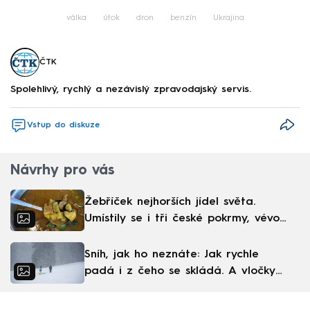
válka
útok
dron
benzín
Ukrajina
ČTK
Spolehlivý, rychlý a nezávislý zpravodajský servis.
Vstup do diskuze
Návrhy pro vás
Žebříček nejhorších jídel světa.
Umístily se i tři české pokrmy, vévodí
skandinávská kuchyně
Sníh, jak ho neznáte: Jak rychle
padá i z čeho se skládá. A vločky
nejsou bílé