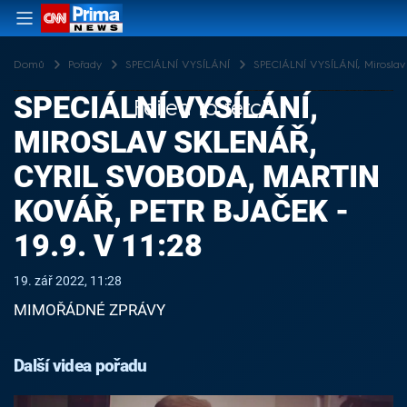
Domů
Pořady
SPECIÁLNÍ VYSÍLÁNÍ
SPECIÁLNÍ VYSÍLÁNÍ, Miroslav S
SPECIÁLNÍ VYSÍLÁNÍ,
Failed to fetch
MIROSLAV SKLENÁŘ,
CYRIL SVOBODA, MARTIN
KOVÁŘ, PETR BJAČEK -
19.9. V 11:28
19. zář 2022, 11:28
MIMOŘÁDNÉ ZPRÁVY
Další videa pořadu