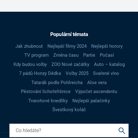
Populární témata
Jak zhubnout
Nejlepší filmy 2024
Nejlepší horory
TV program
Změna času
Partie
Počasí
Kdy budou volby
ZOO Nové začátky
Auto – katalog
7 pádů Honzy Dědka
Volby 2025
Svařené víno
Tatarák podle Pohlreicha
Aloe vera
Pěstování lichořeřišnice
Výpočet ascendentu
Tvarohové knedlíky
Nejlepší palačinky
Švestkový koláč