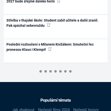
2027 bude zřejmě daleko horší
Střelba v thajské škole: Student zabil učitele a další zranil.
Pak spáchal sebevraždu
Poslední rozloučení s Milanem Knížákem: Smuteční řec
pronesou Klaus i Klempíř
Populární témata
Jak zhubnout
Nejlepší filmy 2024
Nejlepší horory