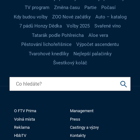
TV program
Změna času
Partie
Počasí
Kdy budou volby
ZOO Nové začátky
Auto – katalog
7 pádů Honzy Dědka
Volby 2025
Svařené víno
Tatarák podle Pohlreicha
Aloe vera
Pěstování lichořeřišnice
Výpočet ascendentu
Tvarohové knedlíky
Nejlepší palačinky
Švestkový koláč
O FTV Prima
Management
Volná místa
Press
Reklama
Castingy a výzvy
HbbTV
Kontakty