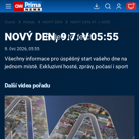
Domů
Pořady
NOVÝ DEN
NOVÝ DEN, 9.7. v 05:55
NOVÝ DEN, 9.7. V 05:55
Failed to fetch
9. čvc 2026, 05:55
Všechny informace pro úspěšný start vašeho dne na
jednom místě. Exkluzivní hosté, zprávy, počasí i sport
Další videa pořadu